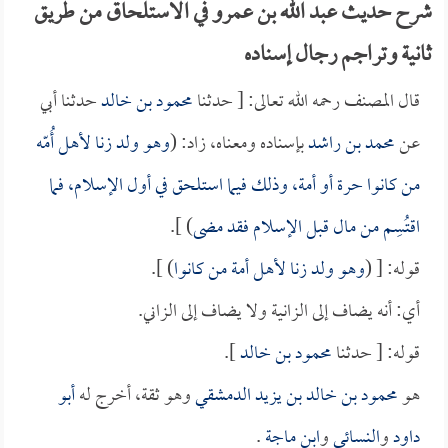
شرح حديث عبد الله بن عمرو في الاستلحاق من طريق
ثانية وتراجم رجال إسناده
قال المصنف رحمه الله تعالى: [ حدثنا
محمود بن خالد
حدثنا أبي
عن
محمد بن راشد
بإسناده ومعناه، زاد: (
وهو ولد زنا لأهل أُمّه
من كانوا حرة أو أمة، وذلك فيما استلحق في أول الإسلام، فما
اقتُسِم من مال قبل الإسلام فقد مضى
) ].
قوله: [ (
وهو ولد زنا لأهل أمة من كانوا
) ].
أي: أنه يضاف إلى الزانية ولا يضاف إلى الزاني.
قوله: [ حدثنا
محمود بن خالد
].
هو
محمود بن خالد بن يزيد الدمشقي
وهو ثقة، أخرج له
أبو
داود
و
النسائي
و
ابن ماجة
.