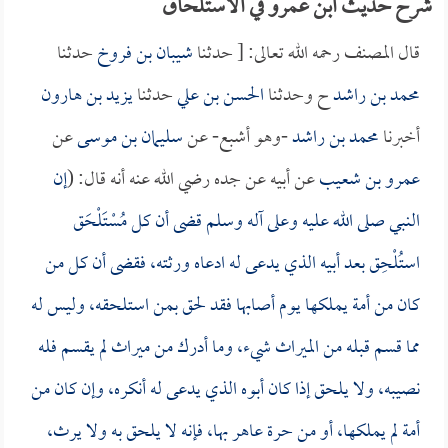
شرح حديث ابن عمرو في الاستلحاق
قال المصنف رحمه الله تعالى: [ حدثنا
شيبان بن فروخ
حدثنا
محمد بن راشد
ح وحدثنا
الحسن بن علي
حدثنا
يزيد بن هارون
أخبرنا
محمد بن راشد
-وهو أشبع- عن
سليمان بن موسى
عن
عمرو بن شعيب
عن أبيه عن جده رضي الله عنه أنه قال: (
إن
النبي صلى الله عليه وعلى آله وسلم قضى أن كل مُسْتَلْحَق
استُلْحِق بعد أبيه الذي يدعى له ادعاه ورثته، فقضى أن كل من
كان من أمة يملكها يوم أصابها فقد لحق بمن استلحقه، وليس له
مما قسم قبله من الميراث شيء، وما أدرك من ميراث لم يقسم فله
نصيبه، ولا يلحق إذا كان أبوه الذي يدعى له أنكره، وإن كان من
أمة لم يملكها، أو من حرة عاهر بها، فإنه لا يلحق به ولا يرث،