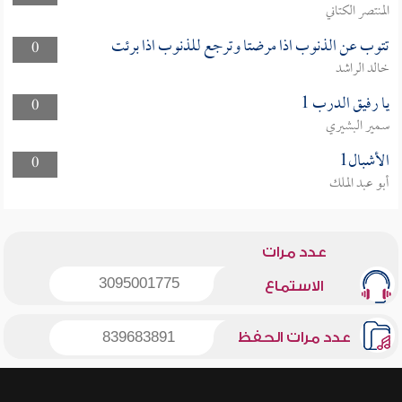
المنتصر الكتاني
تتوب عن الذنوب اذا مرضتا وترجع للذنوب اذا برئت
0
خالد الراشد
يا رفيق الدرب 1
0
سمير البشيري
الأشبال1
0
أبو عبد الملك
عدد مرات
3095001775
الاستماع
عدد مرات الحفظ
839683891