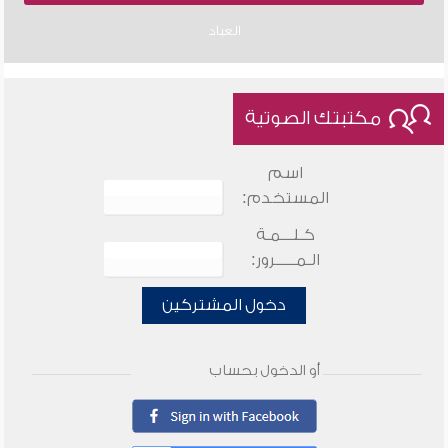
العباد
مكتبتك الصوتية
اسم
المستخدم:
كـلـــمـة
الـمـــــرور:
دخول المشتركين
أو الدخول بحساب