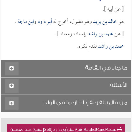
[ عن أبيه ].
هو
خالد بن يزيد
وهو مقبول، أخرج له
أبو داود
و
ابن ماجة
.
[ عن
محمد بن راشد
بإسناده ومعناه ].
محمد بن راشد
تقدم ذكره.
ما جاء في القافة
الأسئلة
من قال بالقرعة إذا تنازعوا في الولد
نسخة نصية للطباعة , شرح سنن أبي داود [259] للشيخ : عبد المحسن