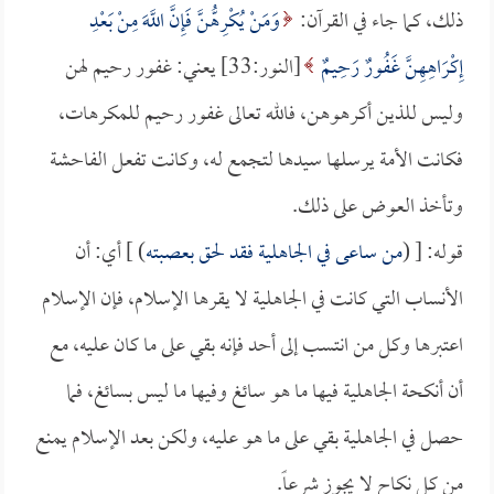
ذلك، كما جاء في القرآن:
وَمَنْ يُكْرِهُّنَّ فَإِنَّ اللَّهَ مِنْ بَعْدِ
إِكْرَاهِهِنَّ غَفُورٌ رَحِيمٌ
[النور:33] يعني: غفور رحيم لهن
وليس للذين أكرهوهن، فالله تعالى غفور رحيم للمكرهات،
فكانت الأمة يرسلها سيدها لتجمع له، وكانت تفعل الفاحشة
وتأخذ العوض على ذلك.
قوله: [ (
من ساعى في الجاهلية فقد لحق بعصبته
) ] أي: أن
الأنساب التي كانت في الجاهلية لا يقرها الإسلام، فإن الإسلام
اعتبرها وكل من انتسب إلى أحد فإنه بقي على ما كان عليه، مع
أن أنكحة الجاهلية فيها ما هو سائغ وفيها ما ليس بسائغ، فما
حصل في الجاهلية بقي على ما هو عليه، ولكن بعد الإسلام يمنع
من كل نكاح لا يجوز شرعاً.