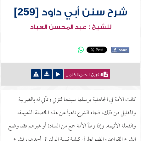
شرح سنن أبي داود [259]
للشيخ : عبد المحسن العباد
التفريغ النصي الكامل
كانت الأمة في الجاهلية يرسلها سيدها لتزني وتأتي له بالضريبة
والمقابل من ذلك، فجاء الشرع ناهياً عن هذه الخصلة الذميمة،
والفعلة الأثيمة. وإذا وطأ الأمة جمع من السادة أو غيرهم فقد وضع
الشرع القواعد والضوابط في كيفية نسبة الولد إلى أحدهم، فشرع