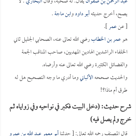
عبد الرحمن بن صفوان
يقال: له صحبة، وقال
البخاري
: لا
يصح، أخرج حديثه
أبو داود
و
ابن ماجة
.
[ عن
عمر
].
هو
عمر بن الخطاب
رضي الله تعالى عنه، الصحابي الجليل ثاني
الخلفاء الراشدين الهادين المهديين، صاحب المناقب الجمة
والفضائل الكثيرة رضي الله تعالى عنه وأرضاه.
والحديث صححه
الألباني
وما أدري ما وجه التصحيح هل له
طرق أم ماذا؟!
شرح حديث: (دخل البيت فكبر في نواحيه وفي زواياه ثم
خرج ولم يصل فيه)
قال المصنف رحمه الله تعالى: [ حدثنا
أبو معمر عبد الله بن عمرو