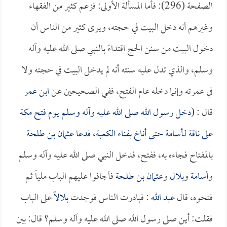
الصفحة (296): فأما المسألة الأولى: فزعم كثير من الفقهاء
وغيرهم أنه دخل البيت في حجته، ويرى كثير من الناس أن
دخول البيت من سنن الحج اقتداءً بالنبي صلى الله عليه وآله
وسلم، والذي تدل عليه سنته أنه لم يدخل البيت في حجته ولا
في عمرته وإنما دخله عام الفتح، ففي الصحيحين عن
ابن عمر
قال : (
دخل رسول الله صلى الله عليه وآله وسلم يوم فتح مكة
على ناقة لـ
أسامة
حتى أناخ بفناء الكعبة، فدعا
عثمان بن طلحة
بالمفتاح فجاءه به، ففتح، فدخل النبي صلى الله عليه وآله وسلم
و
أسامة
و
بلال
و
عثمان بن طلحة
فأجافوا عليهم الباب ملياً ثم
فتحوه، قال
عبد الله
: فبادرت الناس فوجدت
بلالاً
على الباب
فقلت: أين صلى رسول الله صلى الله عليه وآله وسلم؟ قال: بين