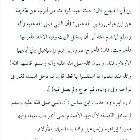
بن أبي الحجاج
قال: حدثنا
عبد الوارث
عن
أيوب
عن
عكرمة
عن
ابن عباس
رضي الله عنهما: (
أن النبي صلى الله عليه وآله
وسلم لما قدم مكة أبى أن يدخل البيت وفيه الآلهة، فأمر بها
فأخرجت، قال: فأخرج صورة إبراهيم وإسماعيل وفي أيديهما
الأزلام، فقال رسول الله صلى الله عليه وآله وسلم: قاتلهم الله!
والله لقد علموا ما استقسما بها قط. قال: ثم دخل البيت فكبر في
نواحيه وفي زواياه، ثم خرج ولم يصل فيه
) ].
أورد
أبو داود
حديث
ابن عباس
: أن النبي صلى الله عليه وسلم
لم يدخل الكعبة؛ لأن فيها الأصنام حتى أخرجت منها، وفيها
صورة إبراهيم وإسماعيل وهما يستقسمان بالأزلام.