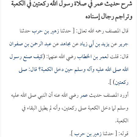
شرح حديث عمر في صلاة رسول الله ركعتين في الكعبة
وتراجم رجال إسناده
قال المصنف رحمه الله تعالى: [ حدثنا
زهير بن حرب
حدثنا
جرير
عن
يزيد بن أبي زياد
عن
مجاهد
عن
عبد الرحمن بن صفوان
قال: قلت لـ
عمر بن الخطاب
رضي الله عنهما: (
كيف صنع رسول
الله صلى الله عليه وآله وسلم حين دخل الكعبة؟ قال: صلى
ركعتين
) ].
أورد المصنف حديث
عمر
رضي الله عنه أن النبي صلى الله عليه
وسلم لما دخل الكعبة صلى ركعتين، وأنه لم يطيل البقاء في
الكعبة.
قوله: [ حدثنا
زهير بن حرب
].