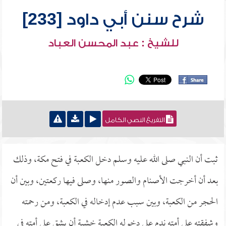
شرح سنن أبي داود [233]
للشيخ : عبد المحسن العباد
التفريغ النصي الكامل
ثبت أن النبي صلى الله عليه وسلم دخل الكعبة في فتح مكة، وذلك
بعد أن أخرجت الأصنام والصور منها، وصلى فيها ركعتين، وبين أن
الحجر من الكعبة، وبين سبب عدم إدخاله في الكعبة، ومن رحمته
وشفقته على أمته ندم على دخوله الكعبة خشية أن يشق على أمته في