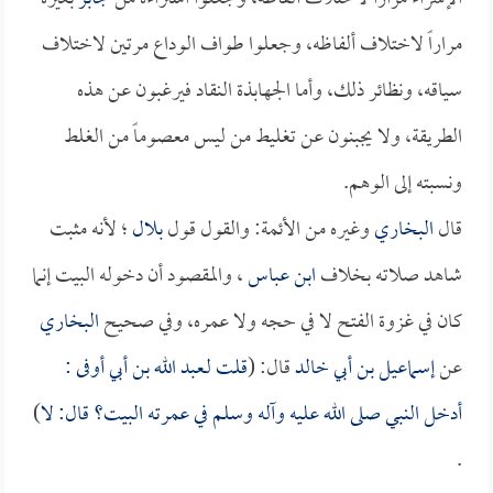
مراراً لاختلاف ألفاظه، وجعلوا طواف الوداع مرتين لاختلاف
سياقه، ونظائر ذلك، وأما الجهابذة النقاد فيرغبون عن هذه
الطريقة، ولا يجبنون عن تغليط من ليس معصوماً من الغلط
ونسبته إلى الوهم.
قال
البخاري
وغيره من الأئمة: والقول قول
بلال
؛ لأنه مثبت
شاهد صلاته بخلاف
ابن عباس
، والمقصود أن دخوله البيت إنما
كان في غزوة الفتح لا في حجه ولا عمره، وفي صحيح
البخاري
عن
إسماعيل بن أبي خالد
قال: (
قلت لـ
عبد الله بن أبي أوفى
:
أدخل النبي صلى الله عليه وآله وسلم في عمرته البيت؟ قال: لا
)
.