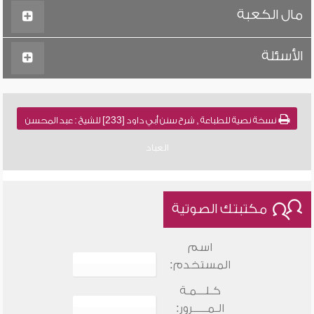
مال الكعبة
الأسئلة
نسخة نصية للطباعة , شرح سنن أبي داود [233] للشيخ : عبد المحسن
العباد
مكتبتك الصوتية
اسم
المستخدم:
كـلـــمـة
الـمـــــرور: