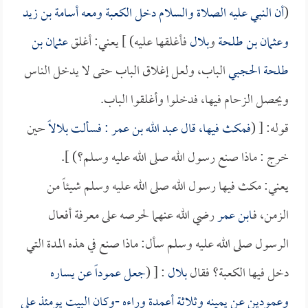
(
أن النبي عليه الصلاة والسلام دخل الكعبة ومعه
أسامة بن زيد
و
عثمان بن طلحة
و
بلال
فأغلقها عليه) ] يعني: أغلق
عثمان بن
طلحة الحجبي
الباب، ولعل إغلاق الباب حتى لا يدخل الناس
ويحصل الزحام فيها، فدخلوا وأغلقوا الباب.
قوله: [ (
فمكث فيها، قال
عبد الله بن عمر
: فسألت
بلالاً
حين
خرج : ماذا صنع رسول الله صلى الله عليه وسلم؟) ].
يعني: مكث فيها رسول الله صلى الله عليه وسلم شيئاً من
الزمن، فـ
ابن عمر
رضي الله عنهما لحرصه على معرفة أفعال
الرسول صلى الله عليه وسلم سأل: ماذا صنع في هذه المدة التي
دخل فيها الكعبة؟ فقال
بلال
: [ (
جعل عموداً عن يساره
وعمودين عن يمينه وثلاثة أعمدة وراءه -وكان البيت يومئذ على