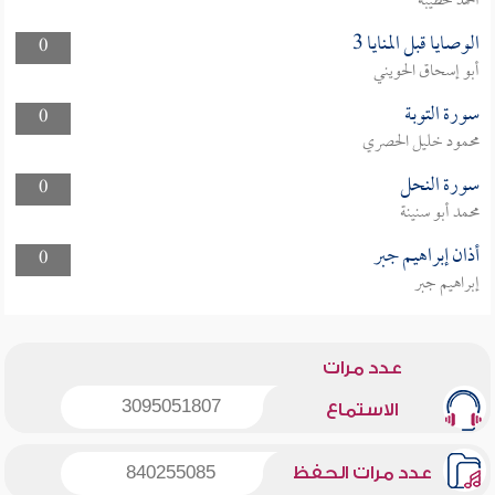
أحمد حطيبة
الوصايا قبل المنايا 3
0
أبو إسحاق الحويني
سورة التوبة
0
محمود خليل الحصري
سورة النحل
0
محمد أبو سنينة
أذان إبراهيم جبر
0
إبراهيم جبر
عدد مرات
3095051807
الاستماع
عدد مرات الحفظ
840255085