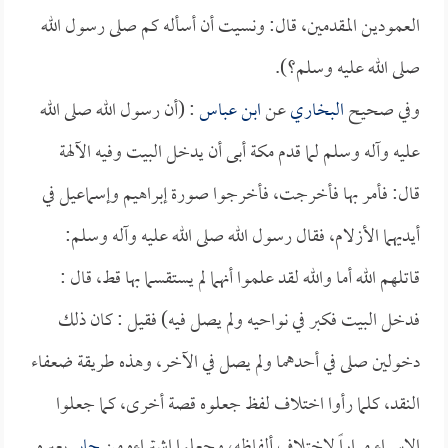
العمودين المقدمين، قال: ونسيت أن أسأله كم صلى رسول الله
صلى الله عليه وسلم؟).
وفي صحيح
البخاري
عن
ابن عباس
: (أن رسول الله صلى الله
عليه وآله وسلم لما قدم مكة أبى أن يدخل البيت وفيه الآلهة
قال: فأمر بها فأخرجت، فأخرجوا صورة إبراهيم وإسماعيل في
أيديهما الأزلام، فقال رسول الله صلى الله عليه وآله وسلم:
قاتلهم الله أما والله لقد علموا أنهما لم يستقسما بها قط، قال :
فدخل البيت فكبر في نواحيه ولم يصل فيه) فقيل : كان ذلك
دخولين صلى في أحدهما ولم يصل في الآخر، وهذه طريقة ضعفاء
النقد، كلما رأوا اختلاف لفظ جعلوه قصة أخرى، كما جعلوا
الإسراء مراراً لاختلاف ألفاظه، وجعلوا اشتراءه من
جابر
بعيره