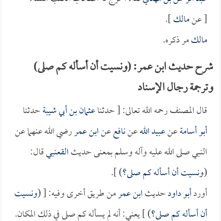
[ عن
مالك
].
مالك
مر ذكره.
شرح حديث ابن عمر: (ونسيت أن أسأله كم صلى)
وترجمة رجال الإسناد
قال المصنف رحمه الله تعالى: [ حدثنا
عثمان بن أبي شيبة
حدثنا
أبو أسامة
عن
عبيد الله
عن
نافع
عن
ابن عمر
رضي الله عنهما عن
النبي صلى الله عليه وآله وسلم بمعنى حديث
القعنبي
قال:
(
ونسيت أن أسأله كم صلى؟
) ].
أورد
أبو داود
حديث
ابن عمر
من طريق أخرى وفيه: [ (
ونسيت
أن أسأله كم صلى؟
) ] يعني: أنه لم يسأله كم صلى في ذلك المكان.