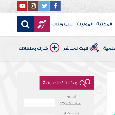
المكتبة
المواريث
بنين وبنات
علمية
البث المباشر
شارك بملفاتك
مكتبتك الصوتية
اسم
المستخدم:
كـلـــمـة