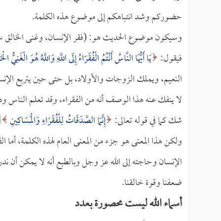
حضوركم وشد انتباهكم إلى موضوع هذه الكلمة.
وسيكون موضوع الحديث هو: (فقر الإنسان، وغنى الخالق سبحان
فيقول:
يَا أَيُّهَا النَّاسُ أَنْتُمُ الْفُقَرَاءُ إِلَى اللَّهِ وَاللَّهُ هُوَ الْغَنِيُّ الْح
النعيم، ويملك الزوجات والأولاد، بل حتى حين يتربع الإنسان
لا ينفك عنه هذا الوصف أنه من الفقراء، وقد تعلم الناس و
شك كما في قوله تعالى:
إِنَّمَا الصَّدَقَاتُ لِلْفُقَرَاءِ وَالْمَسَاكِينِ
[
ولكن هذا المعنى هو جزء من المعنى العام لهذه الكلمة، أما 
الإنسان وحاجته إلى الله عز وجل وبالطبع أنه لا يمكن أن ندرك
ضعفنا وقوة خالقنا.
أسماء الله ليست محصورة بعدد