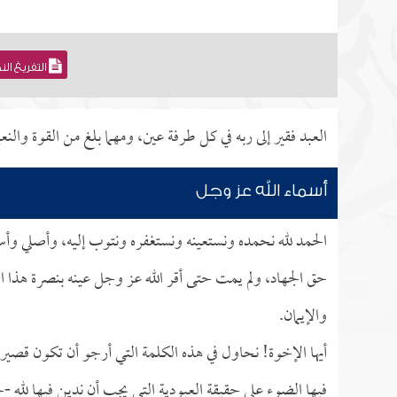
التفريغ ال
العبد فقير إلى ربه في كل طرفة عين، ومهما بلغ من القوة وال
أسماء الله عز وجل
الحمد لله نحمده ونستعينه ونستغفره ونتوب إليه، وأصلي وأسل
حق الجهاد، ولم يمت حتى أقر الله عز وجل عينه بنصرة هذا ا
والإيمان.
أيها الإخوة! نحاول في هذه الكلمة التي أرجو أن تكون قصير
فيها الضوء على حقيقة العبودية التي يجب أن ندين فيها لله 