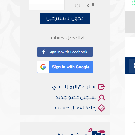
الـمـــــرور:
دخول المشتركين
أو الدخول بحساب
استرجاع الرمز السري
تسجيل عضو جديد
إعادة تفعيل حساب