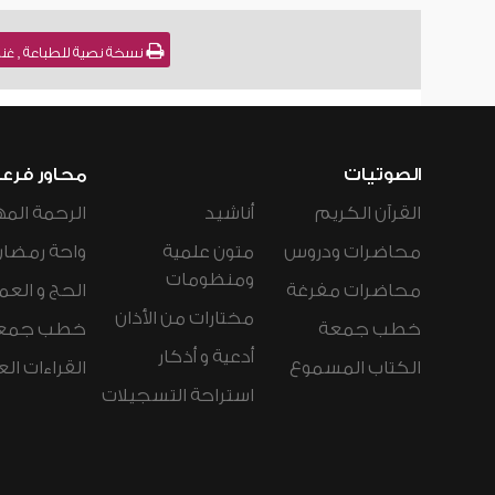
نسخة نصية للطباعة , غنى
الصوتيات
محاور فرع
القرآن الكريم
أناشيد
الرحمة المه
محاضرات ودروس
متون علمية
واحة رمضان
ومنظومات
محاضرات مفرغة
الحج و العم
مختارات من الأذان
خطب جمعة
خطب جمع
أدعية و أذكار
الكتاب المسموع
القراءات ال
استراحة التسجيلات