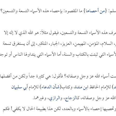
سلم: {
من أحصاها
} ما المقصود: بإحصاء هذه الأسماء التسعة والتسعين؟
ف هذه الأسماء التسعة والتسعين، فيقول مثلاً: هو الله الذي لا إله إلا
لسلام، المؤمن، المهيمن، العزيز، الجبار، المتكبر، إلى أن يستغرق تسعة
سماء التي ثبتت بالكتاب والسنة، أما الأسماء التي يتداولها الناس أو توجد
 أسماء الله عز وجل وصفاته؟ فأقول: هي كثيرة جداً ولكن من أفضلها
د
) للإمام الحافظ
ابن مندة
، وكتاب(
شأن الدعاء
) للإمام
أبي سليمان
الله عز وجل وصفاته، كـ
الزجاج
، و
الرازي
، وغيرهما.
 وتحصيها إحصاء بالأسماء وبالعدد، لكن هذا بطبيعة الحال لا يكفي! فكم