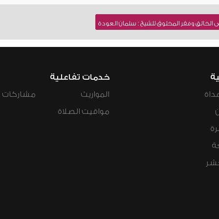
 الخالق وفقر المخلوق للشيخ : سلمان العودة
ية
خدمات تفاعلية
داة
المواريث
مشاركات ال
مواقيت الصلاة
رة
ة
عشر