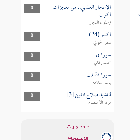
الإعجاز العلمي...من معجزات
0
القرآن
زغلول النجار
القدر (24)
0
سفر الحوالي
سورة ق
0
محمد ركابي
سورة فصّلت
0
ياسر سلامة
أناشيد صلاح الدين [3]
0
فرقة الاعتصام
عدد مرات
الاستماع