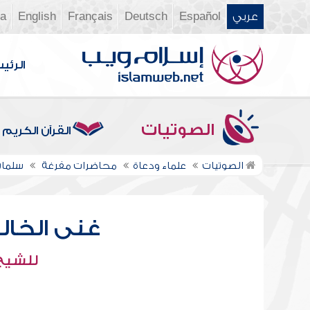
عربي
Español
Deutsch
Français
English
ia
الرئي
الصوتيات
القرآن الكريم
الصوتيات
علماء ودعاة
محاضرات مفرغة
سلمان
غنى الخال
للشيخ 