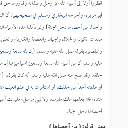
انظروا أولاً إلى أسماء الله عز وجل وصفاته وقدروها حق ق
أبو هريرة
، وأخرجه
البخاري
و
مسلم
في
صحيحيهما
، أن ال
واحداً، من أحصاها دخل الجنة
} ولو تأملنا هذه الأسماء ا
صفات الكمال والجلال والجمال والعظمة والكبرياء والغنى، 
والمقصود بقوله صلى الله عليه وسلم: {
إن لله تسعة وتسعين
عليه وسلم أن من أسماء الله تسعة وتسعين اسماً ميزتها أن
خلقه. وقد صح عنه صلى الله عليه وسلم أنه كان يقول: {
ا
أو علمته أحداً من خلقك، أو استأثرت به في علم الغيب ع
عنده، فلا يعلمها ملك مقرب، ولا نبي مرسل، فليست أسماء 
أحصاها دخل الجنة.
معنى قوله: ( من أحصاها )