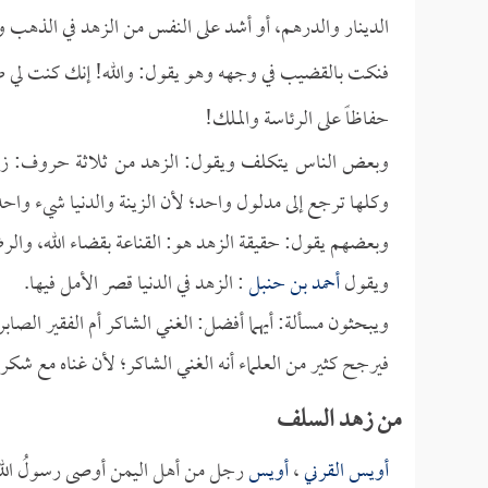
الدينار والدرهم، أو أشد على النفس من الزهد في الذهب 
فنكت بالقضيب في وجهه وهو يقول: والله! إنك كنت لي صديق
حفاظاً على الرئاسة والملك!
وبعض الناس يتكلف ويقول: الزهد من ثلاثة حروف: زاي وه
وكلها ترجع إلى مدلول واحد؛ لأن الزينة والدنيا شيء واحد
وبعضهم يقول: حقيقة الزهد هو: القناعة بقضاء الله، والرض
ويقول
أحمد بن حنبل
: الزهد في الدنيا قصر الأمل فيها.
ويبحثون مسألة: أيهما أفضل: الغني الشاكر أم الفقير الصابر
فيرجح كثير من العلماء أنه الغني الشاكر؛ لأن غناه مع شكره
من زهد السلف
أويس القرني
،
أويس
رجل من أهل اليمن أوصى رسولُ الله