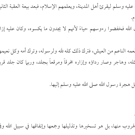
ليه وسلم ليقرئ أهل المدينة، ويعلمهم الإسلام، فبعد بيعة العقبة الثاني
م.
الله فخفضوا رءوسهم حياءً لأنهم لا يجدون ما يكسوه، وكان عليه إزا
عمه الناعم من العيش، فترك ذلك كله لله ولرسوله، وترك أمه وكل نعيمه
، وهاجر وصار رداؤه وإزاره مخرقاً ومرقعاً بجلد، وربما كان جلد قرب
بل هجرة رسول الله صلى الله عليه وسلم إليها.
هروب منها، بل هو تسخيرها وتذليلها وجمعها وإنفاقها في سبيل الله وف