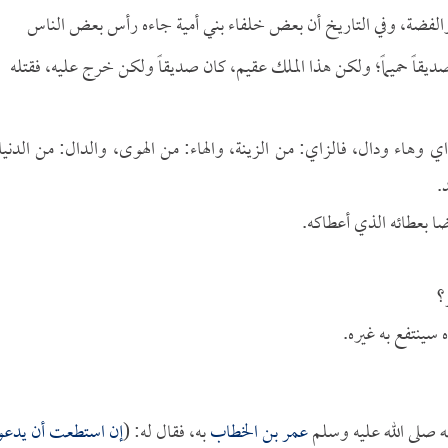
والفضة، وفي التاريخ أن بعض خلفاء بني أمية جاءه رأس بعض الناس
اً حميماً؛ ولكن هذا الملك عقيم، كان صديقاً ولكن خرج عليه، فقتله
اء ودال، فالزاي: من الزينة، والهاء: من الهوى، والدال: من الدنيا
.
ا بعطائه الذي أعطاكه.
؟
 سينتفع به غيره.
 صلى الله عليه وسلم
عمر بن الخطاب
به، فقال له: (
إن استطعت أن يدعو