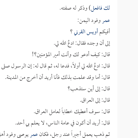
لك فافعل
) وذكر له صفته.
عمر
وفود اليمن:
أفيكم
أويس القرني
؟
إلى أن وجده فقال: ادعُ الله لي.
قال: كيف أدعو لك وأنت أمير المؤمنين؟!
قال: ادعُ الله لي أولاً، فدعا له، ثم قال له: إن الرسول صل
قال: أما وقد علمت بذلك فأنا أريد أن أخرج من المدينة.
قال: إلى أين ستذهب؟
قال: إلى العراق.
قال: سوف أعطيك خطاباً لعامل العراق.
قال: أريد أن أكون في عامة الناس، لا يعلم بي أحد.
ثم ذهب يعمل أجيراً عند رجل، فكان
عمر
يوصي وفود أهل 