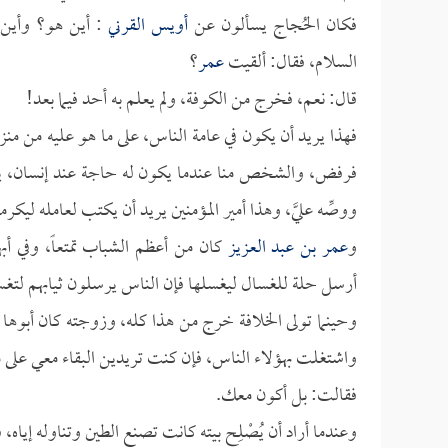
فكان الحُجاج يسألون عن
أويس القرني
: أين هو؟ وأين 
السلام، فقال: ألقيت
عمر
؟
قال: نعم، فخرج من الكوفة، ولم يعلم به أحد فيما بعد!
فهذا يريد أن يكون في عامة الناس، على ما هو عليه من منزل
فرفض، والشخص منا عندما يكون له حاجة عند إنسان، ينظر
ووصِّه عليَّ، وهذا أمير المؤمنين يريد أن يكتب لعامله ليكرم
و
عمر بن عبد العزيز
كان من أعظم الشباب تمتعاً، وفي أب
أرسل حلة للغسال ليغسلها فإن الناس يرسلون ثيابهم لتغ
وحينما تولى الخلافة خرج من هذا كله، وزوجته كان أبوها 
واشتغلت بهؤلاء الناس، فإن كنت تريدين البقاء معي على ما 
فقالت: بل أكون معك.
وعندما أراد أن يُصْلِح بيته كانت تصنع الطين وتناوله إياه، 