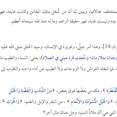
مختلف مجالاتها، ويبين لنا أن من شُغل بتلك المفاتن وكانت غايته، فه
ده وليست غاية، فهو حقيقة الزاهد وما له عند الله سبحانه أعظم.
[آل عمران:14]، وهذا أمر جِبِلِّي، وغريزة في الإنسان، وسيد الخلق صلى الله عليه
وهذان متلازمان- وجُعِلت قرة عيني في الصلاة
)، يعني: النساء والطيب ما
 فما شغله الفراش ولا الزوجات ولا الطيب عن أداء واجبه والتقرب إلى
قَنْطَرَةِ
، مكدس بعضُها فوق بعض،
مِنَ الذَّهَبِ وَالْفِضَّةِ وَالْخَيْلِ
ة،
وَالْخَيْلِ الْمُسَوَّمَةِ وَالأَنْعَامِ
، من البقر والإبل والغنم،
وَالْحَرْثِ
:
 التي هي ألذ ملاذِّ الدنيا، وهل هناك مال آخر؟