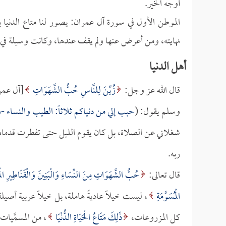
أوجه الخير.
الموطن الأول في سورة آل عمران: يصور لنا متاع الدنيا ب
نهايته، ومن أعرض عنها ولم يقف عندها، وكانت وسيلة في ي
أهل الدنيا
قال الله عز وجل:
زُيِّنَ لِلنَّاسِ حُبُّ الشَّهَوَاتِ
وسلم يقول: (
حبب إلي من دنياكم ثلاثاً: الطيب والنساء -
شغلاني عن الصلاة، بل كان يقوم الليل حتى تفطرت قدماه،
ربه.
قال تعالى:
حُبُّ الشَّهَوَاتِ مِنَ النِّسَاءِ وَالْبَنِينَ وَالْقَنَاطِيرِ الْمُ
الْمُسَوَّمَةِ
، ليست خيلاً عاديةً هاملة، بل خيلاً عربية أصيل
كل المزروعات،
ذَلِكَ مَتَاعُ الْحَيَاةِ الدُّنْيَا
، من المسمَّيات