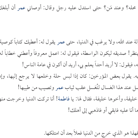
محله؟ وعند مَن؟ حتى استدل عليه رجل وقال: أوصاني
عمر
أن أبلغ
ة عند الله، ولا يرغب في الدنيا، حتى
عمر
يقول له: أعطيك كتاباً كوصية
! صديقه ليكون الواسطة، فيقول له: اعمل معروفاً وأعطني خطاباً له
ه، فيقول: لا أريد أحداً يعلم بي، أريد أن أكون في عامة الناس!
هه. يقول بعض المؤرخين: كان إذا لبس حلة وخلعها لا يرجع إليها، وإذ
سل عند هذا الغسال لتُغسل عقب ثياب
عمر
وتصيب من طيبها!
خليفة، وأخوها خليفة، فقال لها: يا
فاطمة
! أنا تركت الدنيا وخرجت منه
أنا عليه فابقي أو فاذهبي إلى أهلك!
فهذا هو الذي خرج من الدنيا فعلاً بعد أن امتلكها.