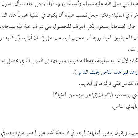
اب النبي صلى الله عليه وسلم وبُعد غايتهم، فهذا رجل جاء يسأل رسول ال
رة في الدنيا؛ ولكن جعل نصب عينيه أن يكون في الدنيا محبوباً عند النا
هكذا حال الصحابة يسعون بكل أعمالهم للحصول على شرف محبة الله سبحانه،
]، وإن تبادل المحبة بين العبد وربه أمر عجيب! يصعب على إنسان أن يصوِّر كنهه، 
 عنه.
تجاه؛ لأن غايته سليمة، ومطلبه كريم، ويوجهه إلى العمل الذي يحصل به ع
وازهد فيما عند الناس يحبك الناس
).
ان للناس ففي ترك ما في أيديهم.
ذي يزهد فيه الإنسان إنما هو جزء من الدنيا؟!
بأيدي الناس.
سب، ويقول بعض العلماء: الزهد في السلطة أشد على النفس من الزهد في