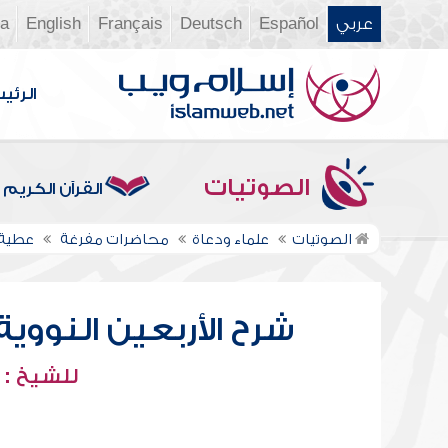
عربي
Español
Deutsch
Français
English
ia
الرئي
الصوتيات
القرآن الكريم
الصوتيات
علماء ودعاة
محاضرات مفرغة
عطية
شرح الأربعين النووية
للشيخ :