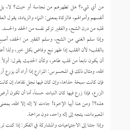
من أي شيء؟ هل تطهرهم من نجاسة أو خبث؟ لا، بل ت
أنفسهم وأموالهم، فالزكاة بمعنى: النماء والزيادة، يقول الع
قلبه من درن الشح، والفقير تزكو نفسه من الحقد والحسد.
وإذا سلم الغني من الشح، وسلم الفقير من الحقد، أصبح
بالقلب؛ لأن القلب إذا طهر نبع وفاض بكل خير، ولذا أعق
أن يكون نابعاً من قلب طاهر، وكأن الحديث يقول: أولاً
الله، ومثال ذلك في المحسوس: المزارع إذا أراد أن يزرع أ
فإن كانت سبخة حذاها، وإن كان فيها نجل نقاها، إن كانت ف
الزرع، فإذا زرع فيها كان النبات حسناً، أما أن تكون 
هذه؟! ومن هنا أيها الإخوة! جاءت لا إله إلا الله، بمع
المعبودات، يتجه إلى إله واحد، دون مزاحمة.
وإذا جئنا إلى الاجتماعيات والمشاركة في الفكر: إذا كنت 