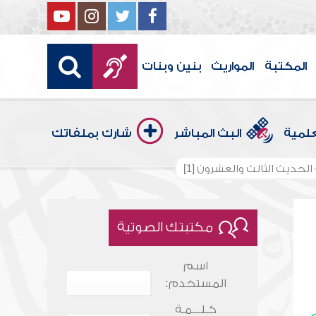
المكتبة
المواريث
بنين وبنات
علمية
البث المباشر
شارك بملفاتك
 الحديث الثالث والعشرون [1]
مكتبتك الصوتية
اسم
المستخدم:
كـلـــمـة