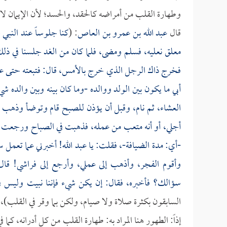
وطهارة القلب من أمراضه كالحقد، والحسد؛ لأن الإيمان لا
قال
عبد الله بن عمرو بن العاص
: (
كنا جلوساً عند النب
معلق نعليه، فسلم ومضى، فلما كان من الغد جلسنا في ذل
فخرج ذاك الرجل الذي خرج بالأمس، قال: فتبعته حتى عرفت
أبي ما يكون بين الولد ووالده -وما كان بينه وبين والده 
العشاء، ثم نام، وقبل أن يؤذن للصبح قام وتوضأ وذهب إل
أجلي، أو أنه متعب من عمله، فذهبت في الصباح ورجعت إليه ف
-أي: مدة الضيافة-، فقلت: يا عبد الله! أخبرني عما تعمل سر
وأقوم الفجر، وأذهب إلى عملي، وأرجع إلى فراشي! قال
سؤالك؟ فأخبره، فقال: إن يكن شيء فإننا نبيت وليس في
السابقون بكثرة صلاة ولا صيام، ولكن بما وقر في القلب)، 
إذاً: الطهور هنا المراد به: طهارة القلب من كل أدرانه، كما 