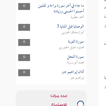
ما جاء في آخر سورة براءة و للذين
0
د
أحسنوا الحسنى وزيادة
ن
أحمد حطيبة
ر
الوصايا قبل المنايا 3
0
أبو إسحاق الحويني
سورة التوبة
ى
0
محمود خليل الحصري
سورة النحل
0
محمد أبو سنينة
أذان إبراهيم جبر
0
ا
إبراهيم جبر
ر
عدد مرات
الاستماع