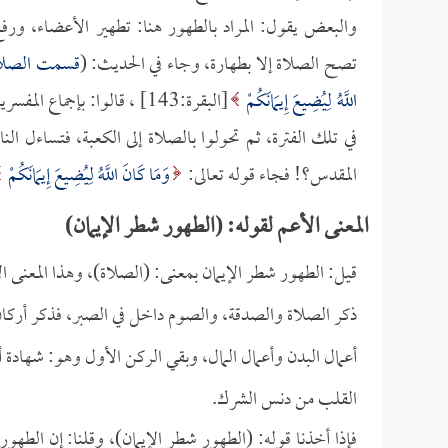
والبعض يقول: المراد بالطهور هنا: تطهير الأعضاء، ورف
تصح الصلاة إلا بطهارة، وجاء في الحديث: (
قسمت الصلاة
اللَّهُ لِيُضِيعَ إِيمَانَكُمْ
[البقرة:143] ، قالوا: بإج
في تلك الفترة، ثم تحولوا بالصلاة إلى الكعبة، فتساءل ال
المقدس؟! فجاء قوله تعالى:
وَمَا كَانَ اللَّهُ لِيُضِيعَ إِيمَانَكُمْ
المعنى الأعم لقوله: (الطهور شطر الإيمان)
قيل: الطهور شطر الإيمان بمعنى: (الصلاة)، وهذا المعنى ا
ذكر الصلاة والصدقة، والصوم داخل في الصبر، فذكر أركان 
أعمال البدن وأعمال المال، وبقي الركن الأول وهو: شهادة أن
القلب من دنس الشرك.
فإذا أخذنا قوله: (الطهور شطر الإيمان)، وقلنا: إن الطه