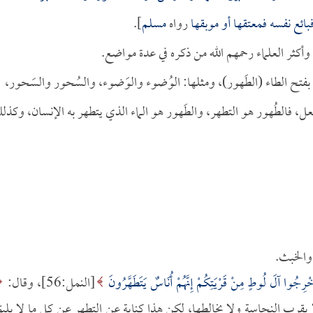
ئع نفسه فمعتقها أو موبقها
رواه
مسلم
].
أكثر العلماء رحمهم الله من ذكره في عدة مواضع.
بفتح الطاء (الطَهور)، ومثلها: الوُضوء والوَضوء، والسُحور والسَحور،
ل، فالطُهور هو التطهر، والطَهور هو الماء الذي يتطهر به الإنسان، وكذل
 والخبث.
خْرِجُوا آلَ لُوطٍ مِنْ قَرْيَتِكُمْ إِنَّهُمْ أُنَاسٌ يَتَطَهَّرُونَ
[النمل:56]، وقال:
وسلم لا يقرب النجاسة ولا يخالطها، لكن هذا كناية عن التطهر عن كل ما لا يلي