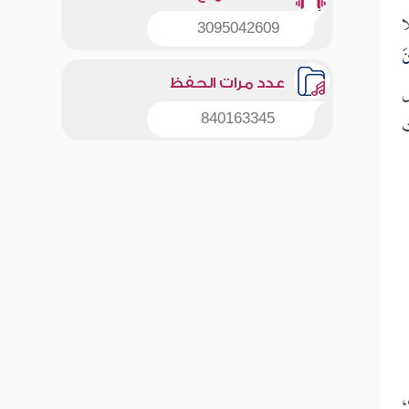
ا
3095042609
َ
عدد مرات الحفظ
ص
ت
840163345
،