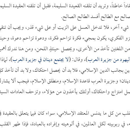
داً خاطئاً، وتريد أن تلقنه القعيدة السليمة، فقبل أن تلقنه العقيدة السليم
الصالح مع الطالح أفسد الطالح الصالح.
 شيء آخر، فلا تدخل العسل على الزيت أو على شيء قذر، ويجب أن تنق
الغزو الفكري، يكون بمجيء فكرة تزاحم فكرة، ودعوة تزاحم دعوة، وحينم
 من اللغتين تأخذ من الأخرى، ويحصل حينئذٍ اللحن، ومن هنا ندرك أهمي
ليهود من جزيرة العرب
)، وقال: (
لا يجتمع دينان في جزيرة العرب
)، لماذا
ين بجانب الدين الإسلامي، فلا بد أن يحصل احتكاك، ولا بد أن تأخذ ك
دينان؛ وجزيرة العرب قاعدة الإسلام، ومنطلق الإسلام، فيجب ألا يشار
حصل امتزاج واحتكاك، أولئك يأخذون من هؤلاء، وتزحف العادات السيئ
لب من كل ما يدنس المعتقد الإسلامي، سواء كان فيما يتعلق بالعقيدة ف
 في ربوبيته لكل العالمين، في ألوهيته وإفراده بالعبادة، فإذا طهر القلب