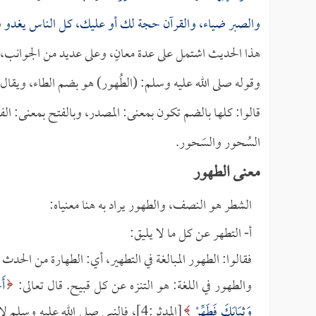
والصبر ضياء، والقرآن حجة لك أو عليك، كل الناس يغدو فبا
هذا الحديث اشتمل على عدة معانٍ، وعلى عديد من الجوانب، و
وقوله صلى الله عليه وسلم: (الطُهور) هو بضم الطاء، ويقال 
قالوا: كلها بالضم تكون بمعنى: المصدر، وبالفتح بمعنى: الفع
السُحور والسَحور.
معنى الطهور
الشطر هو النصف، والطهور يراد به هنا معنياه:
أ- التطهر عن كل ما لا يليق:
فقالوا: الطهور المبالغة في التطهير، أي: الطهارة من الحدث
والطهور في اللغة: هو التنزه عن كل قبيح. قال تعالى:
أَ
وَثِيَابَكَ فَطَهِّرْ
[المدثر:4]، فالنبي صلى الله عليه 