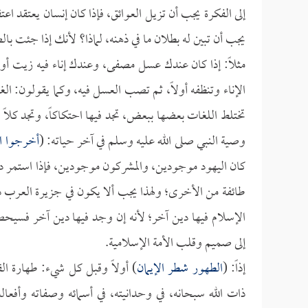
إلى الفكرة يجب أن تزيل العوائق، فإذا كان إنسان يعتقد اعتقا
يجب أن تبين له بطلان ما في ذهنه، لماذا؟ لأنك إذا جئت ب
مثلاً: إذا كان عندك عسل مصفى، وعندك إناء فيه زيت أو
الإناء وتنظفه أولاً، ثم تصب العسل فيه، وكما يقولون: 
تختلط اللغات بعضها ببعض، تجد فيها احتكاكاً، وتجد كلاً
وصية النبي صلى الله عليه وسلم في آخر حياته: (
أخرجوا ا
كان اليهود موجودين، والمشركون موجودين، فإذا استمر د
طائفة من الأخرى؛ ولهذا يجب ألا يكون في جزيرة العرب 
الإسلام فيها دين آخر؛ لأنه إن وجد فيها دين آخر فسي
إلى صميم وقلب الأمة الإسلامية.
إذاً: (
الطهور شطر الإيمان
) أولاً وقبل كل شيء: طهارة الق
ذات الله سبحانه، في وحدانيته، في أسمائه وصفاته وأفعاله،