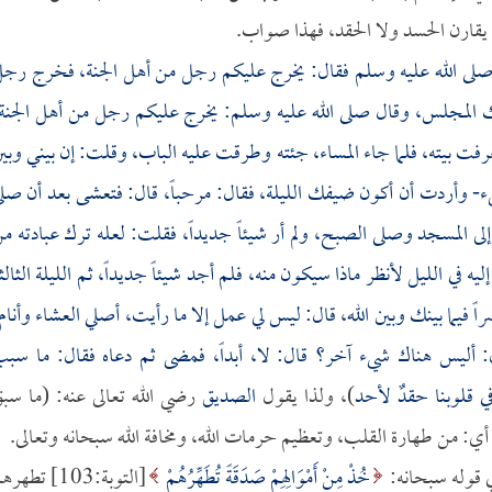
 يقارن الحسد ولا الحقد، فهذا صواب.
ي صلى الله عليه وسلم فقال: يخرج عليكم رجل من أهل الجنة، فخرج رج
ك المجلس، وقال صلى الله عليه وسلم: يخرج عليكم رجل من أهل الجنة
 بيته، فلما جاء المساء، جئته وطرقت عليه الباب، وقلت: إن بيني وبي
شيء- وأردت أن أكون ضيفك الليلة، فقال: مرحباً، قال: فتعشى بعد أن صل
ى المسجد وصلى الصبح، ولم أر شيئاً جديداً، فقلت: لعله ترك عبادته م
ي الليل لأنظر ماذا سيكون منه، فلم أجد شيئاً جديداً، ثم الليلة الثالث
اً فيما بينك وبين الله، قال: ليس لي عمل إلا ما رأيت، أصلي العشاء وأنام
: أليس هناك شيء آخر؟ قال: لا، أبداً، فمضى ثم دعاه فقال: ما سب
 قلوبنا حقدٌ لأحد
)، ولذا يقول
الصديق
رضي الله تعالى عنه: (ما سب
أي: من طهارة القلب، وتعظيم حرمات الله، ومخافة الله سبحانه وتعالى.
في قوله سبحانه:
خُذْ مِنْ أَمْوَالِهِمْ صَدَقَةً تُطَهِّرُهُمْ
[التوبة:103] تطهر