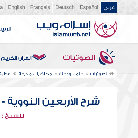
عربي
Español
Deutsch
Français
English
ia
الرئي
الصوتيات
القرآن الكريم
الصوتيات
علماء ودعاة
محاضرات مفرغة
عطية
شرح الأربعين النووية - 
للشيخ :