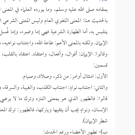
بمقامه صلى الله عليه وسلم، وما يورده العلماء في المعنى 
بالحديث هنا: المعنى اللغوي العام وليس المعنى الشرعي ال
يتلبس به، أما الطهارة الشرعية فهي إما وضوء، وإما غُ
الإيمان. ولكنه بالمعنى الأعم: طاعة الله، واجتناب نواهيه، و
وقالوا: الإيمان: أقوال، وأفعال، واعتقاد. اعتقاد بالقل
قسمين:
الأول: امتثال أوامر: من ذكر، وصلاة، وصيام.
والثاني: اجتناب نواهٍ: اجتناب الكذب، والغيبة، والسرقة، و
قالوا: فالطهور الذي هو بمعنى التنزه وترك ما لا يرضي 
الإنسان، ونواهٍ يجب أن يتقيها ويتركها، فالطهور: ترك الم
شطر الإيمان).
ب)- تطهير الأعضاء ورفع الحدث: