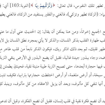
طهر تلك النفوس، قال تعالى:
وَتُزَكِّيهِمْ بِهَا
[التوبة:103] أي: 
لماء: (الزكاة تطهر وتزكي)، فالغني والفقير يستفيد من الزكاة، فالغني يطه
 الجميع إخواناً، ومن هنا يمكن أن يقال: إن الحديث عني أول ما عن
ب طهارة القلب بذكر اللسان، والذكر لا يأتي بمجرد نطق اللسان بل لاب
 طهر قلبك، ثم بعد ذلك اذكر ربك، فيكون الذكر نابعاً من قلب طاهر م
رضه، وجاء ببذور جيدة غالية، فقبل أن يضع البذور في الأرض ينقي التربة
يها حجارة أبعدها، حتى تصبح التربة طيبة منبتة نقية، فحينئذٍ يطمئن إل
أرض سبخة، أو أرض ملغمة، أو أرض اختلطت حجارتها بترابها، فكيف تنب
نى أنها تنفي كل مألوف، وبعد أن يزيل الاعتقاد من كل مألوف، وينبذ ك
تريد أن تضع فكرة نقية في قلب إنسان، فقبل أن تضع الفكرة، وقبل أن تدعو