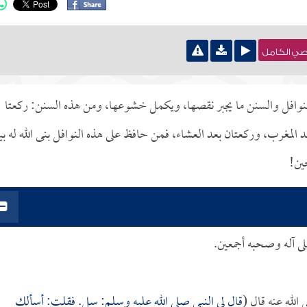
نصي الكامل
نوافل والسنن ما يجبر نقصها، ويكمل خشوعها، ومن هذه السنن: ركعتا
المغرب، وركعتان بعد العشاء، فمن حافظ على هذه النوافل بنى الله له بيتا
حين!
لى آله وصحبه أجمعين.
لله عنه قال (
قال لي النبي صلى الله عليه وسلم: سل. فقلت: أسألك