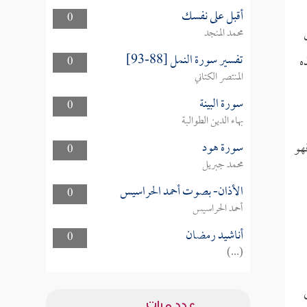
أقبل على نفسك
0
محمد المنجد
تفسير سورة النمل [88-93]
ه
0
المنتصر الكتاني
سورة البينة
0
بهاء الدين الطوالبة
سورة هود
هو
0
محمد جبريل
الأذان- بصوت أحمد الحراسيس
0
أحمد الحراسيس
أناشيد رمضان
0
(...)
عدد مرات