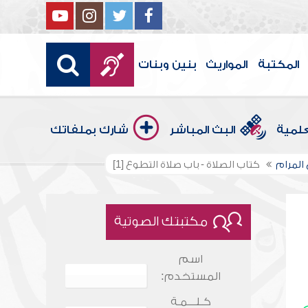
المكتبة
المواريث
بنين وبنات
علمية
البث المباشر
شارك بملفاتك
المرام
كتاب الصلاة - باب صلاة التطوع [1]
مكتبتك الصوتية
اسم
المستخدم:
كـلـــمـة