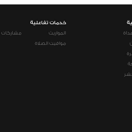
ية
خدمات تفاعلية
داة
المواريث
مشاركات ال
مواقيت الصلاة
رة
ة
عشر