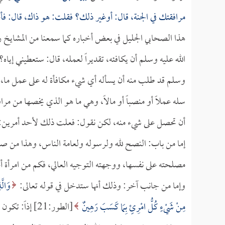
مرافقتك في الجنة، قال: أوغير ذلك؟ فقلت: هو ذاك، قال: ف
هذا الصحابي الجليل في بعض أخباره كما سمعنا من المشايخ رحم
الله عليه وسلم أن يكافئه، تقديراً لعمله، قال: ستعطيني إيا
وسلم قد طلب منه أن يسأله أي شيء مكافأة له على عمل ما، قا
سله عملاً أو منصباً أو مالاً، وهي ما هو الذي يخصها من مراف
أن تحصل على شيء منه، لكن نقول: فعلت ذلك لأحد أمرين:
إما من باب: النصح لله ولرسوله ولعامة الناس، وهذا من صل
مصلحته على نفسها، ووجهته التوجيه العالي، فكم من امرأة
وإما من جانب آخر: وذلك أنها ستدخل في قوله تعالى:
وَالَّ
مِنْ شَيْءٍ كُلُّ امْرِئٍ بِمَا كَسَبَ رَهِينٌ
[الطور:21] إذ