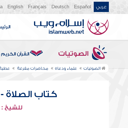
عربي
Español
Deutsch
Français
English
ia
الرئي
الصوتيات
القرآن الكريم
الصوتيات
علماء ودعاة
محاضرات مفرغة
عطية
كتاب الصلاة - ب
للشيخ :