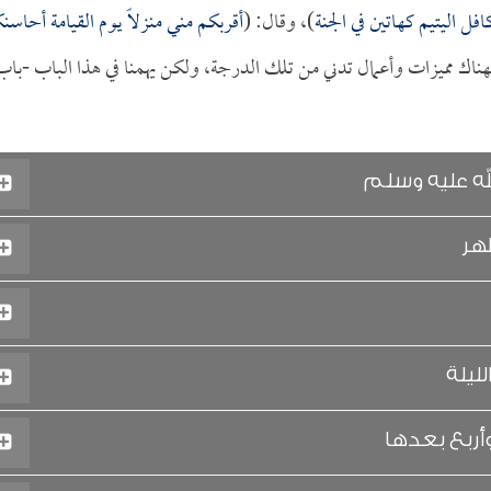
كافل اليتيم كهاتين في الجنة
)، وقال: (
أقربكم مني منزلاً يوم القيامة أحاسن
فهناك مميزات وأعمال تدني من تلك الدرجة، ولكن يهمنا في هذا الباب -باب
له عليه وسلم
هر
ليلة
أربع بعدها