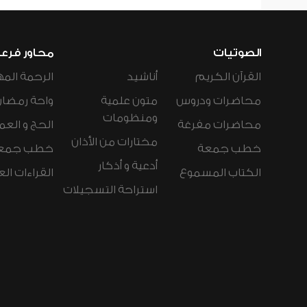
الصوتيات
محاور فرع
القرآن الكريم
أناشيد
الرحمة المه
محاضرات ودروس
متون علمية
واحة رمضان
ومنظومات
محاضرات مفرغة
الحج و العم
مختارات من الأذان
خطب جمعة
خطب جمع
أدعية و أذكار
الكتاب المسموع
القراءات ال
استراحة التسجيلات