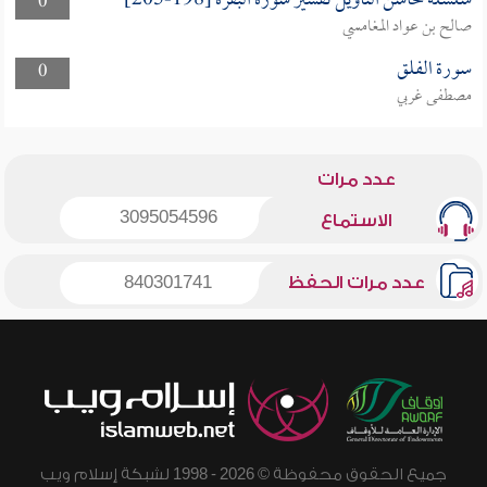
سلسلة محاسن التأويل تفسير سورة البقرة [198-205]
0
صالح بن عواد المغامسي
سورة الفلق
0
مصطفى غربي
عدد مرات
3095054596
الاستماع
عدد مرات الحفظ
840301741
جميع الحقوق محفوظة © 2026 - 1998 لشبكة إسلام ويب