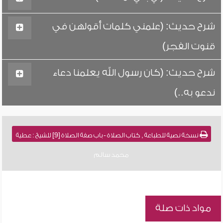
شرح حديث: (علمني كلمات أقولهن في
قنوت الفجر)
شرح حديث: (كان رسول الله يعلمنا دعاء
ندعو به..)
نسخة نصية للطباعة , كتاب الصلاة - باب صفة الصلاة [9] للشيخ : عطية
محمد سالم
مواد ذات صلة