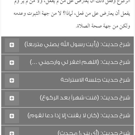
الركوع وفعل ذلك أن يعترض على من لم يفعل، ولا من لم ير ولم
يفعل أن يعترض على من فعل، لماذا؟ لا من جهة الثبوت وعدمه
ولكن من جهة صحة الصلاة.
شرح حديث: (رأيت رسول الله يصلي متربعاً)
شرح حديث: (اللهم اغفر لي وارحمني ...)
شرح حديث جلسة الاستراحة
شرح حديث: (قنت شهراً بعد الركوع)
شرح حديث: (كان لا يقنت إلا إذا دعا لقوم)
شرح حديث: (أي بني! محدث)