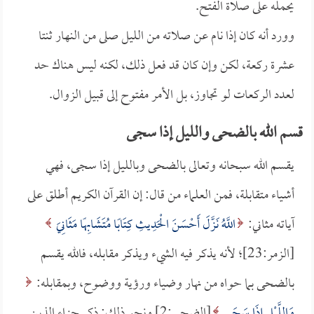
يحمله على صلاة الفتح.
وورد أنه كان إذا نام عن صلاته من الليل صلى من النهار ثنتا
عشرة ركعة، لكن وإن كان قد فعل ذلك، لكنه ليس هناك حد
لعدد الركعات لو تجاوز، بل الأمر مفتوح إلى قبيل الزوال.
قسم الله بالضحى والليل إذا سجى
يقسم الله سبحانه وتعالى بالضحى وبالليل إذا سجى، فهي
أشياء متقابلة، فمن العلماء من قال: إن القرآن الكريم أطلق على
آياته مثاني:
اللَّهُ نَزَّلَ أَحْسَنَ الْحَدِيثِ كِتَابًا مُتَشَابِهًا مَثَانِيَ
[الزمر:23]؛ لأنه يذكر فيه الشيء ويذكر مقابله، فالله يقسم
بالضحى بما حواه من نهار وضياء ورؤية ووضوح، وبمقابله:
وَاللَّيْلِ إِذَا سَجَى
[الضحى:2] ونحو ذلك: ذكر جزاء الذين