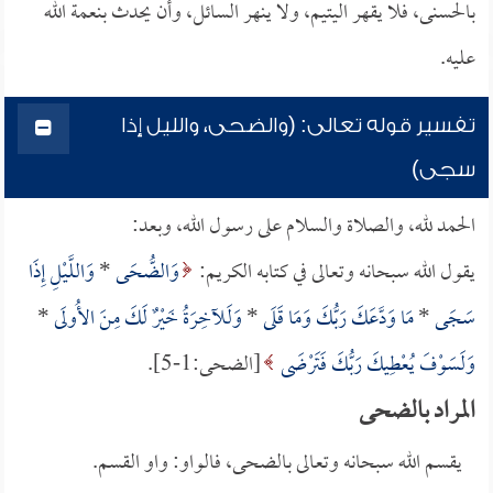
بالحسنى، فلا يقهر اليتيم، ولا ينهر السائل، وأن يحدث بنعمة الله
عليه.
تفسير قوله تعالى: (والضحى، والليل إذا
سجى)
الحمد لله، والصلاة والسلام على رسول الله، وبعد:
يقول الله سبحانه وتعالى في كتابه الكريم:
وَالضُّحَى
*
وَاللَّيْلِ إِذَا
سَجَى
*
مَا وَدَّعَكَ رَبُّكَ وَمَا قَلَى
*
وَلَلآخِرَةُ خَيْرٌ لَكَ مِنَ الأُولَى
*
وَلَسَوْفَ يُعْطِيكَ رَبُّكَ فَتَرْضَى
[الضحى:1-5].
المراد بالضحى
يقسم الله سبحانه وتعالى بالضحى، فالواو: واو القسم.