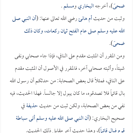
ضحىً
)، أخرجه
البخاري
و
مسلم
.
وثبت من حديث
أم هانئ
رضي الله تعالى عنها: (
أن النبي صلى
الله عليه وسلم صلى عام الفتح ثمان ركعات، وكان ذلك
ضحىً
).
ومن المقرر أن المثبت مقدم على النافي، فإذا جاء صحابي ونفى
شيئاً، وأثبته صحابي آخر، فالمقرر في الأصول أن المثبت مقدم
على النافي، فمثلاً قال بعض الصحابة: من حدثكم أن رسول الله
بال قائماً فلا تصدقوه، ما كان يبول إلا جالساً. فهذا الحديث، فيه
نفي من بعض الصحابة، ولكن ثبت من حديث
حذيفة
في
صحيح البخاري: (
أن النبي صلى الله عليه وسلم أتى سباطة
قوم فبال قائماً
)، وهذا حديث آخر مقابل ذلك الحديث.