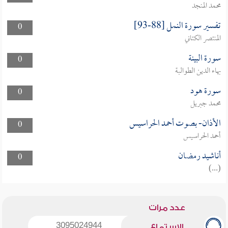
محمد المنجد
تفسير سورة النمل [88-93]
0
المنتصر الكتاني
سورة البينة
0
بهاء الدين الطوالبة
سورة هود
0
محمد جبريل
الأذان- بصوت أحمد الحراسيس
0
أحمد الحراسيس
أناشيد رمضان
0
(...)
عدد مرات
3095024944
الاستماع