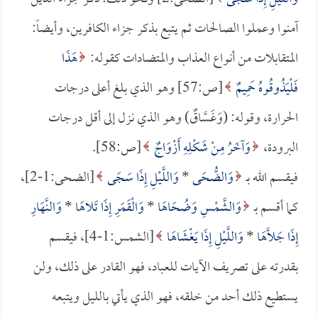
آمنوا وعملوا الصالحات ثم يتبع بذكر جزاء الكافرين، وأيضاً:
المتقابلات من أنواع العذاب والمتضادات كقوله:
هَذَا
فَلْيَذُوقُوهُ حَمِيمٌ
[ص:57] وهو الذي بلغ أعلى درجات
الحرارة، وقوله: (وَغَسَّاقٌ) وهو الذي نزل إلى أقل درجات
البرودة،
وَآخَرُ مِنْ شَكْلِهِ أَزْوَاجٌ
[ص:58].
فيقسم الله بـ
وَالضُّحَى
*
وَاللَّيْلِ إِذَا سَجَى
[الضحى:1-2]،
كما أقسم بـ
وَالشَّمْسِ وَضُحَاهَا
*
وَالْقَمَرِ إِذَا تَلاهَا
*
وَالنَّهَارِ
إِذَا جَلَّاهَا
*
وَاللَّيْلِ إِذَا يَغْشَاهَا
[الشمس:1-4]، فيقسم
بقدرته على تصريف الآيات للعباد، فهو القادر على ذلك، ولن
يستطيع ذلك أحد من خلقه، فهو الذي يأتي بالليل ويتبعه