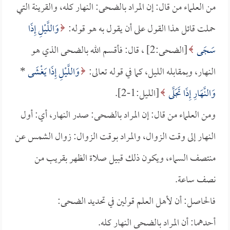
من العلماء من قال: إن المراد بالضحى: النهار كله، والقرينة التي
حملت قائل هذا القول على أن يقول به هو قوله:
وَاللَّيْلِ إِذَا
سَجَى
[الضحى:2] ، قال: فأقسم الله بالضحى الذي هو
النهار، وبمقابله الليل، كما في قوله تعالى:
وَاللَّيْلِ إِذَا يَغْشَى
*
وَالنَّهَارِ إِذَا تَجَلَّى
[الليل:1-2].
ومن العلماء من قال: إن المراد بالضحى: صدر النهار، أي: أول
النهار إلى وقت الزوال، والمراد بوقت الزوال: زوال الشمس عن
منتصف السماء، ويكون ذلك قبيل صلاة الظهر بقريب من
نصف ساعة.
فالحاصل: أن لأهل العلم قولين في تحديد الضحى:
أحدهما: أن المراد بالضحى النهار كله.