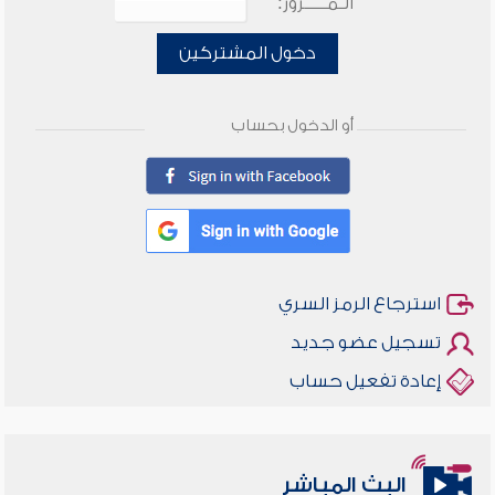
الـمـــــرور:
دخول المشتركين
أو الدخول بحساب
استرجاع الرمز السري
تسجيل عضو جديد
إعادة تفعيل حساب
البث المباشر