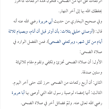
الركعات على أنها من الضحى، فتكون هذه الركعات كالحرز
يحفظك الله بها إلى آخر النهار.
وفي صحيح البخاري من حديث
أبي هريرة
رضي الله عنه أنه
قال: (
أوصاني خليلي بثلاث: بأن أوتر قبل أن أنام، وبصيام ثلاثة
أيام من كل شهر، وبركعتي الضحى
). فمن الفضل الوارد في
صلاة الضحى:
الأول: أن صلاة الضحى تجزئ وتكفي وتقوم مقام ثلاثمائة
وستين صدقة.
الثاني: أن أربع ركعات من الضحى حرز لك حتى آخر اليوم.
الثالث: أنها إمضاء لوصية رسول الله التي أوصى بها
أبا هريرة
رضي الله تعالى عنه. وثمّ فضائل أخر في صلاة الضحى.