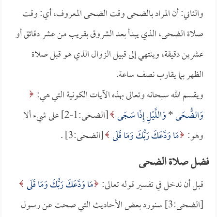
والثاني: أن المراد بالضحى وقت الضحى المعروف، أي: وقت
صلاة الضحى، الذي يبدأ بعد الشروق بقريب من عشر دقائق أو
عشرين دقيقة، وينتهي إلى قبيل الزوال الذي هو قبل صلاة
الظهر بما يقارب نصف ساعة.
ويقسم الله سبحانه وتعالى بهذه الآيات الكونية التي هي:
وَالضُّحَى
*
وَاللَّيْلِ إِذَا سَجَى
[الضحى:1-2] على شيء ألا
وهو:
مَا وَدَّعَكَ رَبُّكَ وَمَا قَلَى
[الضحى:3] .
فضل صلاة الضحى
قبل أن ندخل في تفسير قوله تعالى:
مَا وَدَّعَكَ رَبُّكَ وَمَا قَلَى
[الضحى:3] سنورد بعض الأحاديث التي صحت عن رسول