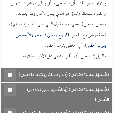
بالنهار، وهو الذي يأتي بالضحى ويأتي بالليل، ويحرك الشمس
والقمر، سبحانه وتعالى هو الذي يسير الأمور وهو يدبرها.
ومعنى (سجى): غطى، ومنه قول النبي صلى الله عليه وسلم في
قصة موسى مع الخضر: (
فرجع موسى فوجد رجلاً مسجى
بثوب أخضر
)، أي: مغطى بثوب أخضر.
فالليل إذا سجى، أي: أقبل وغطى على الأشياء بظلامه.
تفسير قوله تعالى: (ما ودعك ربك وما قلى)
تفسير قوله تعالى: (وللآخرة خير لك من
الأولى)
تفسير قوله تعالى: (ولسوف يعطيك ربك