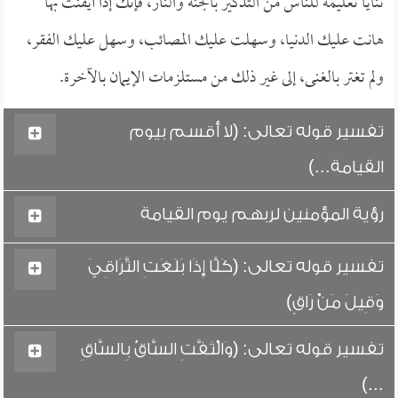
ثنايا تعليمه للناس من التذكير بالجنة والنار، فإنك إذا أيقنت بها
هانت عليك الدنيا، وسهلت عليك المصائب، وسهل عليك الفقر،
ولم تغتر بالغنى، إلى غير ذلك من مستلزمات الإيمان بالآخرة.
تفسير قوله تعالى: (لا أقسم بيوم
القيامة...)
رؤية المؤمنين لربهم يوم القيامة
تفسير قوله تعالى: (كَلَّا إِذَا بَلَغَتِ التَّرَاقِيَ
وَقِيلَ مَنْ رَاقٍ)
تفسير قوله تعالى: (وَالْتَفَّتِ السَّاقُ بِالسَّاقِ
...)