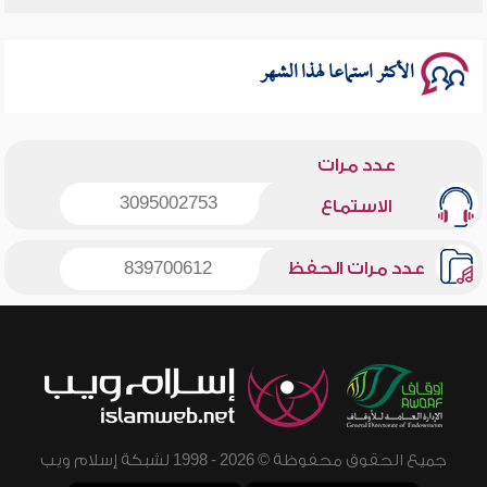
الأكثر استماعا لهذا الشهر
عدد مرات
3095002753
الاستماع
عدد مرات الحفظ
839700612
جميع الحقوق محفوظة © 2026 - 1998 لشبكة إسلام ويب