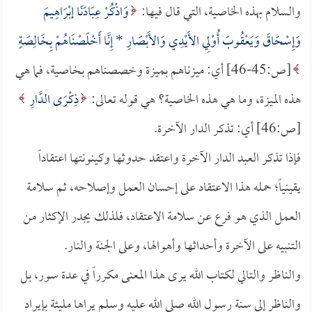
والسلام بهذه الخاصية، التي قال فيها:
وَاذْكُرْ عِبَادَنَا إبْرَاهِيمَ
وَإِسْحَاقَ وَيَعْقُوبَ أُوْلِي الأَيْدِي وَالأَبْصَارِ
*
إِنَّا أَخْلَصْنَاهُمْ بِخَالِصَةٍ
[ص:45-46] أي: ميزناهم بميزة وخصصناهم بخاصية، فما هي
هذه الميزة، وما هي هذه الخاصية؟ هي قوله تعالى:
ذِكْرَى الدَّارِ
[ص:46] أي: تذكر الدار الآخرة.
فإذا تذكر العبد الدار الآخرة واعتقد حدوثها وكينونتها اعتقاداً
يقينياً؛ حمله هذا الاعتقاد على إحسان العمل وإصلاحه، ثم سلامة
العمل الذي هو فرع عن سلامة الاعتقاد، فلذلك يجدر الإكثار من
التنبيه على الآخرة وأحداثها وأهوالها، وعلى الجنة والنار.
والناظر والتالي لكتاب الله يرى هذا المعنى مكرراً في عدة سور، بل
والناظر إلى سنة رسول الله صلى الله عليه وسلم يراها مليئة بإيراد