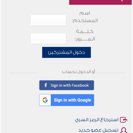
اسم
المستخدم:
كـلـــمـة
الـمـــــرور:
دخول المشتركين
أو الدخول بحساب
استرجاع الرمز السري
تسجيل عضو جديد