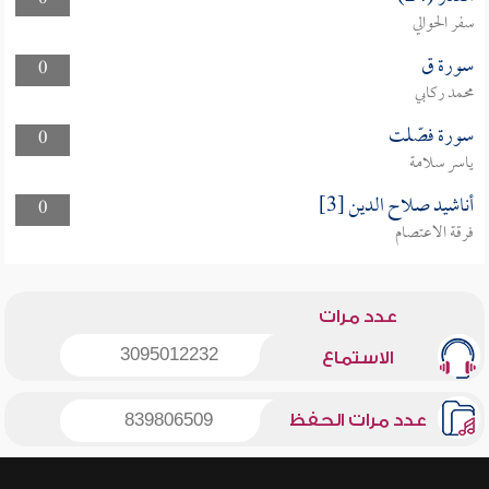
0
سفر الحوالي
سورة ق
0
محمد ركابي
سورة فصّلت
0
ياسر سلامة
أناشيد صلاح الدين [3]
0
فرقة الاعتصام
عدد مرات
3095012232
الاستماع
عدد مرات الحفظ
839806509