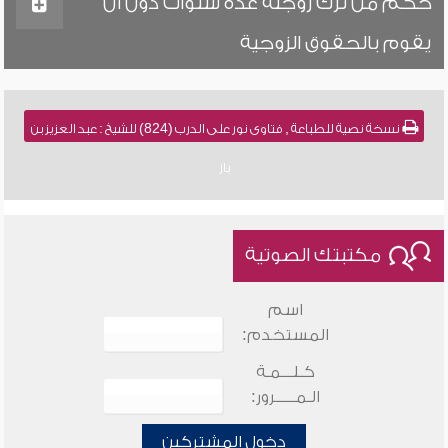
حكم من ترك زوجته عدة سنوات دون أن
يقوم بالحقوق الزوجية
نسخة نصية للطباعة , فتاوى نور على الدرب (824) للشيخ : عبد العزيز بن
باز
مكتبتك الصوتية
اسم
المستخدم:
كـلـــمـة
الـمـــــرور:
دخول المشتركين