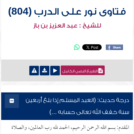
فتاوى نور على الدرب (804)
للشيخ : عبد العزيز بن باز
التفريغ النصي الكامل
درجة حديث: (العبد المسلم إذا بلغ أربعين
سنة خفف الله تعالى حسابه ...)
المقدم: بسم الله الرحمن الرحيم، الحمد لله رب العالمين، والصلاة