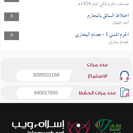
مصحف الحرم المكي لعام 1426هـ
اختلاط السائق بالمحارم
0
أحمد القطان
الحرم المدني 1 - عصام البخارى
0
عصام بخاري
عدد مرات
3095031168
الاستماع
عدد مرات الحفظ
840017693