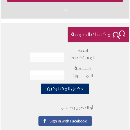
باز
مكتبتك الصوتية
اسم
المستخدم:
كـلـــمـة
الـمـــــرور:
دخول المشتركين
أو الدخول بحساب