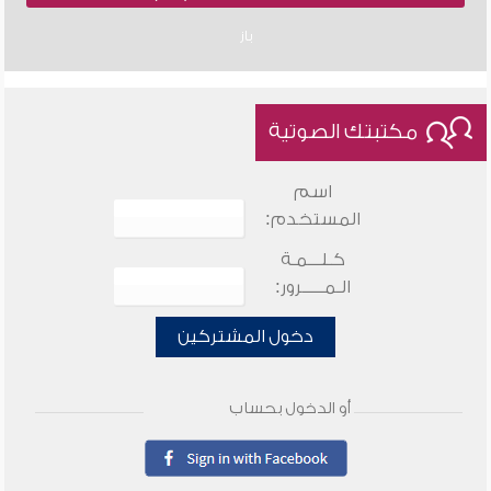
باز
مكتبتك الصوتية
اسم
المستخدم:
كـلـــمـة
الـمـــــرور:
دخول المشتركين
أو الدخول بحساب