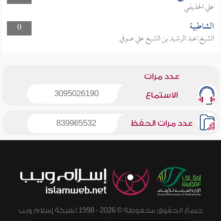
علي الحذيفي
الشاطبية
0
الشيخ:عبد الرشيد بن الشيخ علي صوفي
عدد مرات
3095026190
الاستماع
عدد مرات الحفظ
839965532
جميع الحقوق محفوظة © 2026 - 1998 لشبكة إسلام ويب