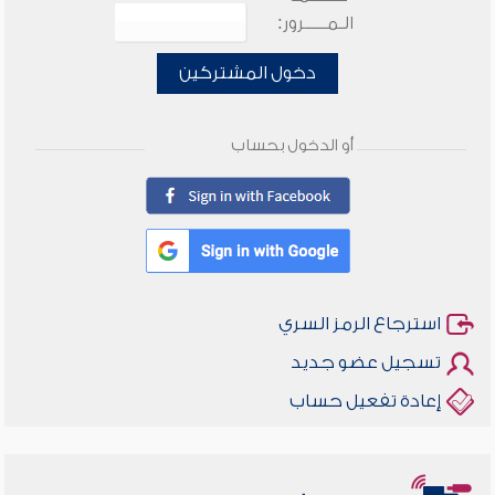
الـمـــــرور:
دخول المشتركين
أو الدخول بحساب
استرجاع الرمز السري
تسجيل عضو جديد
إعادة تفعيل حساب