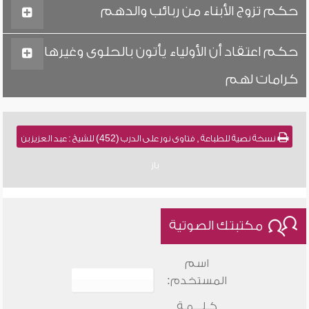
حكم تزوج الأبناء من ربائب والدهم
حكم اعتقاد أن الأولياء يأتون بالحلوى وغيرها
كرامات لهم
نسخة نصية للطباعة , فتاوى نور على الدرب (452) للشيخ : عبد العزيز بن
باز
مكتبتك الصوتية
اسم
المستخدم:
كـلـــمـة