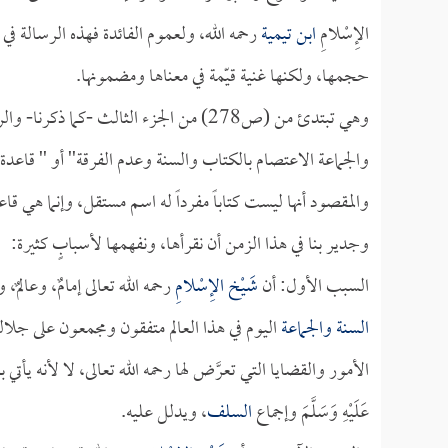
الإِسْلامِ
ابن تيمية
رحمه الله، ولعموم الفائدة فهذه الرسالة ف
حجمها، ولكنها غنية قيّمة في معناها ومضمونها.
وهي تبتدئ من (ص278) من الجزء الثالث -كما ذكرنا- والرسالة عنون لها
والجماعة الاعتصام بالكتاب والسنة وعدم الفرقة'' أو '' قاعدة
والمقصود أنها ليست كتاباً مفرداً له اسم مستقل، وإنما هي قاع
وجدير بنا في هذا الزمن أن نقرأها، ونفهمها لأسبابٍ كثيرة:
السبب الأول: أن
شَيْخ الإِسْلامِ
رحمه الله تعالى إمامٌ، وعالم
السنة والجماعة
اليوم في هذا العالم متفقون ومجمعون على جلا
الأمور والقضايا التي تعرَّض لها رحمه الله تعالى، لا لأنه يأت
عَلَيْهِ وَسَلَّمَ وإجماع
السلف
، ويدلل عليه.