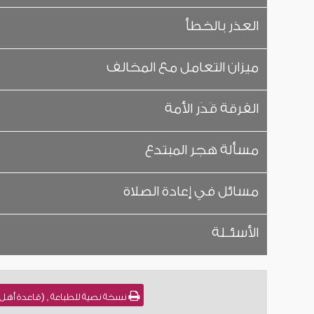
العذر بالخطأ
ميزان التعامل مع المخالف
الفرقة قَدَر الأمة
مسألة هجر المبتدع
مسائل في إعادة الصلاة
الأسئــلة
نسخة نصية للطباعة , (قاعدة أهل ا