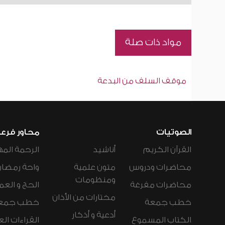
مواد ذات صلة
موقف السلف من البدعة
الصوتيات
محاور فرع
القرآن الكريم
أناشيد
الرحمة المه
محاضرات ودروس
متون علمية
واحة رمضان
ومنظومات
محاضرات مفرغة
الحج و العم
مختارات من الأذان
خطب جمعة
خطب جمع
أدعية و أذكار
الكتاب المسموع
القراءات ال