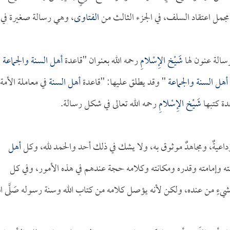
ي مجمل اعتقاد السلف، في الجزء الثالث من
الفتاوى
، وهي رسالة صغيرة في
شَيْخ الإِسْلامِ
رحمه الله بعنوان ''قاعدة
أهل السنة والجماعة
أهل السنة والجماعة
'' وقد يطلق عليها: ''قاعدة
أهل السنة
في معاملة الأمة'
دة كتبها
شَيْخ الإِسْلامِ
رحمه الله تعالى في شكل رسالة.
ٌ، وداعيةٌ، ومجاهدٌ موثوق به، ولا يشك في ذلك أحد والحمد لله، وكل
أهل
لته وإمامته وقدره ومكانته وكلامه حجة عندهم في هذه الأمور، وفي كل
ي بشيءٍ من عنده، ولكن لأنه يؤصل كلامه من كتاب الله وسنة رسوله صَلَّى الل