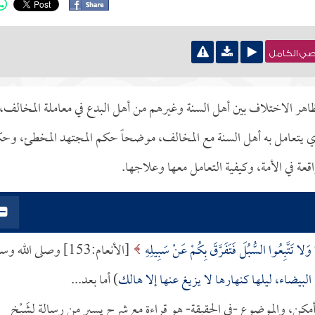
نصي الكامل
مظاهر الاختلاف بين أهل السنة وغيرهم من أهل البدع في معاملة المخالف،
ذي يتعامل به أهل السنة مع المخالف، موضحاً حكم المجتهد المخطئ، وح
واقعة في الأمة، وكيفية التعامل معها وعلاجها.
وَلا تَتَّبِعُوا السُّبُلَ فَتَفَرَّقَ بِكُمْ عَنْ سَبِيلِهِ
[الأنعام:153] وصلى الله 
لبيضاء، ليلها كنهارها لا يزيغ عنها إلا هالك
) أما بعد...
 أمكن، والموضوع -في الحقيقة- هو قراءة مع شرحٍ يسير من رسالة لشَيْخ