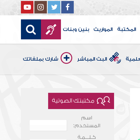
المكتبة
المواريث
بنين وبنات
علمية
البث المباشر
شارك بملفاتك
مكتبتك الصوتية
اسم
المستخدم:
كـلـــمـة