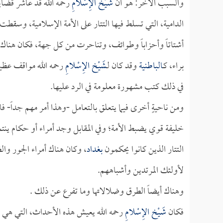
والسبب الآخر: هو أن
شَيْخ الإِسْلامِ
رحمه الله قد عاشر قضاي
الدامية، التي تسلط فيها التتار على الأمة الإسلامية، وسقطت
أشتاتاً وأحزاباً وطوائف، وتناحرت من كل جهة، فكان هناك ا
براء، كـ
الباطنية
وقد كان لـ
شَيْخ الإِسْلامِ
رحمه الله مواقف عظيم
في ذلك كتب مشهورة معلومة في الرد عليها.
ومن ناحيةٍ أخرى فيما يتعلق بالتعامل -وهذا أمر مهم جداً- ف
خليفة قوي يضبط الأمة؛ وفي المقابل وجد أمراء أو حكام ين
التتار الذين كانوا يحكمون
بغداد
، وكان هناك أمراء الجور وال
لأولئك المرتدين وأشباههم.
وهناك أيضاً الطرق وضلالاتها وما تفرع عن ذلك .
فكان
شَيْخ الإِسْلامِ
رحمه الله يعيش هذه الأحداث، التي هي -