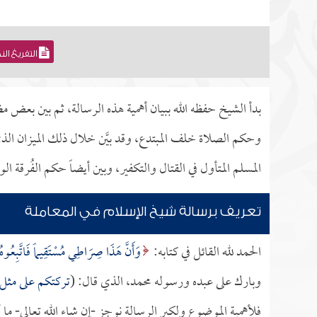
التفريغ ال
بدأ الشيخ حفظه الله ببيان أهمية هذه الرسالة، ثم بين بعض 
وحكم الصلاة خلف المبتدع، وقد بيَّن خلال ذلك الميزان ال
المسلم المتأول في القتال والتكفير، وبين أيضاً حكم الفُرقة ال
تعريف برسالة شيخ الإسلام في المعاملة
الحمد لله القائل في كتابه:
وَأَنَّ هَذَا صِرَاطِي مُسْتَقِيماً فَاتَّبِعُوهُ 
وبارك على عبده ورسوله محمد، الذي قال: (
تركتكم على مثل ا
فلأهمية الموضوع ولكبر الرسالة نوجز -إن شاء الله تعالى- ما