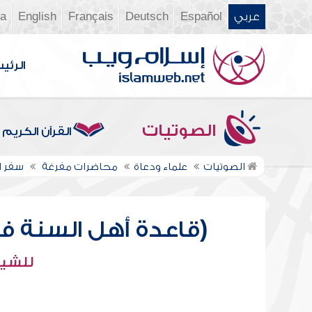
عربي
Español
Deutsch
Français
English
ia
الرئي
الصوتيات
القرآن الكريم
الصوتيات
علماء ودعاة
محاضرات مفرغة
سفر ا
(قاعدة أهل السنة في
للشيخ