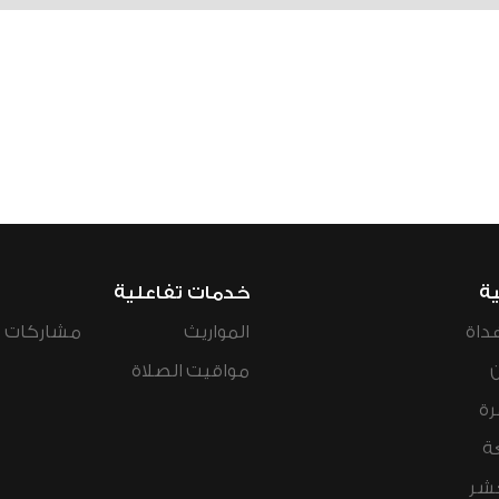
ية
خدمات تفاعلية
داة
المواريث
مشاركات ال
مواقيت الصلاة
رة
ة
عشر