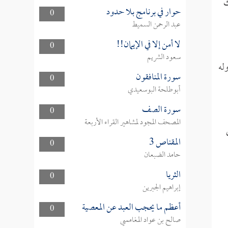
ث
حوار في برنامج بلا حدود
0
عبد الرحمن السميط
لا أمن إلا في الإيمان!!
0
سعود الشريم
وله
سورة المنافقون
0
أبوطلحة البوسعيدي
سورة الصف
0
المصحف المجود لمشاهير القراء الأربعة
المقناص 3
0
حامد الضبعان
الثريا
0
إبراهيم الجبرين
أعظم ما يحجب العبد عن المعصية
0
صالح بن عواد المغامسي