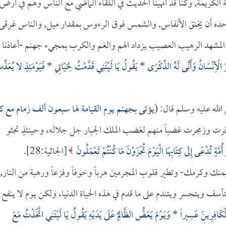
 الكريمة, وكنا قد أنهينا الحديث في اللقاء الماضي مع الناس وهم في أرض
وحده أن يخنق الأنفاس, والشمس فوق الرءوس بمقدار ميل, والناس غرقى
المشهد الرهيب العصيب يزداد الهم والغم والكرب بمجيء جهنم -أعاذنا
رُ الْأِنْسَانُ وَأَنَّى لَهُ الذِّكْرَى
*
يَقُولُ يَا لَيْتَنِي قَدَّمْتُ لِحَيَاتِي
*
فَيَوْمَئِذٍ لا يُعَذِّ
الله عليه وسلم قال: (
يؤتى بجهنم يوم القيامة لها سبعون ألف زمام مع ك
ق زفرت وزمجرت غضباً منهم لغضب الملك الجبار جل جلاله، وحينئذٍ تجثو
أُمَّةٍ تُدْعَى إِلَى كِتَابِهَا الْيَوْمَ تُجْزَوْنَ مَا كُنْتُمْ تَعْمَلُونَ
[الجاثية:28].
م بمنك وكرمك- وتطير قلوب المجرمين هرباً وخوفاً وفزعاً ورهبة من النار,
ف ويتحسر ويتندم على ما قدم في هذه الحياة الدنيا، ولكن يوم لا ينفع
الْكَافِرِينَ عَسِيراً
*
وَيَوْمَ يَعَضُّ الظَّالِمُ عَلَى يَدَيْهِ يَقُولُ يَا لَيْتَنِي اتَّخَذْتُ مَعَ