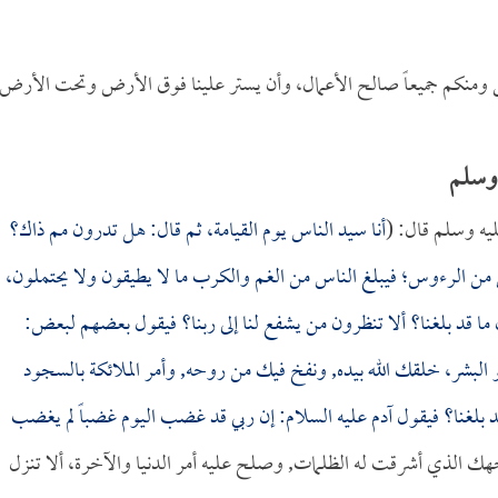
ي ومنكم جميعاً صالح الأعمال، وأن يستر علينا فوق الأرض وتحت الأرض
 وسلم
ليه وسلم قال: (
أنا سيد الناس يوم القيامة، ثم قال: هل تدرون مم ذاك؟
من الرءوس؛ فيبلغ الناس من الغم والكرب ما لا يطيقون ولا يحتملون،
ا قد بلغنا؟ ألا تنظرون من يشفع لنا إلى ربنا؟ فيقول بعضهم لبعض:
بو البشر، خلقك الله بيده, ونفخ فيك من روحه, وأمر الملائكة بالسجود
قد بلغنا؟ فيقول آدم عليه السلام: إن ربي قد غضب اليوم غضباً لم يغضب
جهك الذي أشرقت له الظلمات, وصلح عليه أمر الدنيا والآخرة، ألا تنزل