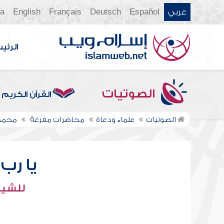
عربي
Español
Deutsch
Français
English
ia
الرئي
الصوتيات
القرآن الكريم
الصوتيات
علماء ودعاة
محاضرات مفرغة
محمد
يا رب
للشيخ