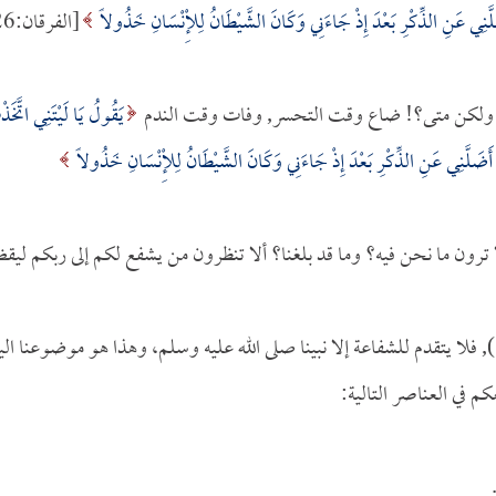
لَّنِي عَنِ الذِّكْرِ بَعْدَ إِذْ جَاءَنِي وَكَانَ الشَّيْطَانُ لِلْإِنْسَانِ خَذُولاً
يَقُولُ يَا لَيْتَنِي اتَّخَذ
 أَضَلَّنِي عَنِ الذِّكْرِ بَعْدَ إِذْ جَاءَنِي وَكَانَ الشَّيْطَانُ لِلْإِنْسَانِ خَذُولاً
ون ما نحن فيه؟ وما قد بلغنا؟ ألا تنظرون من يشفع لكم إلى ربكم ليق
), فلا يتقدم للشفاعة إلا نبينا صلى الله عليه وسلم، وهذا هو موضوعنا الي
م في العناصر التالية: