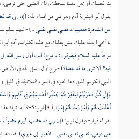
بنا غضبك أو يحل علينا سخطك, لك العتبى حتى ترضى، ولا 
يقول أبو البشرية آدم وهو نبي من أنبياء الله: (
إن ربي قد غض
عن الشجرة فعصيت، نفسي نفسي نفسي ..
) -اللهم سلّم سلّ
يا أخي! بالله عليك عش بقلبك مع هذه الكلمات, آدم أبو ال
نوحاً عليه السلام فيقولون: يا نوح! أنت أول رسل الله إلى 
فيه؟ ألا ترى ما قد بلغنا؟
) -نوح أول رسل الله في الأرض, ذ
النبي الكريم الذي دعا القوم في السر والعلانية، في الليل وا
وَإِنِّي كُلَّمَا دَعَوْتُهُمْ لِتَغْفِرَ لَهُمْ جَعَلُوا أَصَابِعَهُمْ فِي آذَانِهِمْ وَاسْ
أَعْلَنْتُ لَهُمْ وَأَسْرَرْتُ لَهُمْ إِسْرَاراً
[نوح:5-9] ما تر
يقر له قرار- فيقول نوح: (
إن ربي قد غضب اليوم غضباً لم 
على قومي، نفسي نفسي نفسي .. اذهبوا إلى غيري
) لقد دعا ن