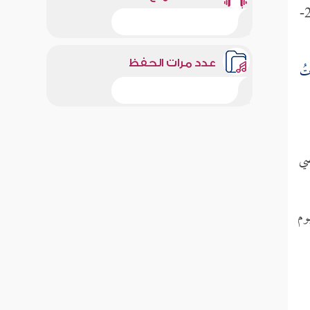
[الفرقان:26-
عدد مرات الحفظ
ْتُ
ضي
وم