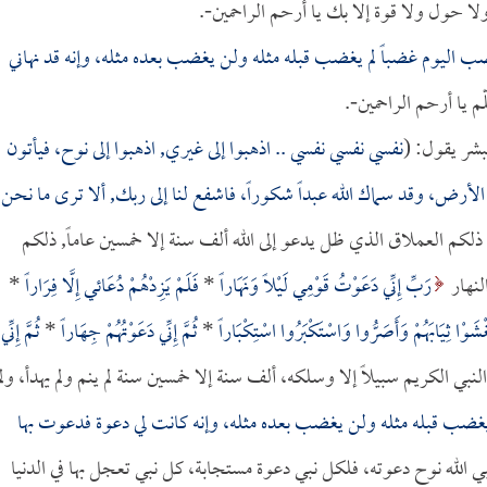
حول ولا قوة إلا بك يا أرحم الراحمين-.
ب اليوم غضباً لم يغضب قبله مثله ولن يغضب بعده مثله، وإنه قد نهاني
م يا أرحم الراحمين-.
بشر يقول: (
نفسي نفسي نفسي .. اذهبوا إلى غيري, اذهبوا إلى نوح، فيأتون
الأرض، وقد سماك الله عبداً شكوراً، فاشفع لنا إلى ربك, ألا ترى ما نحن
لكم العملاق الذي ظل يدعو إلى الله ألف سنة إلا خمسين عاماً, ذلكم
لنهار
رَبِّ إِنِّي دَعَوْتُ قَوْمِي لَيْلاً وَنَهَاراً
*
فَلَمْ يَزِدْهُمْ دُعَائي إِلَّا فِرَاراً
*
تَغْشَوْا ثِيَابَهُمْ وَأَصَرُّوا وَاسْتَكْبَرُوا اسْتِكْبَاراً
*
ثُمَّ إِنِّي دَعَوْتُهُمْ جِهَاراً
*
ثُمَّ إِنِّي
ك هذا النبي الكريم سبيلاً إلا وسلكه، ألف سنة إلا خمسين سنة لم ينم ولم يهدأ، ولم
يغضب قبله مثله ولن يغضب بعده مثله، وإنه كانت لي دعوة فدعوت بها
بي الله نوح دعوته، فلكل نبي دعوة مستجابة، كل نبي تعجل بها في الدنيا