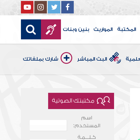
المكتبة
المواريث
بنين وبنات
علمية
البث المباشر
شارك بملفاتك
مكتبتك الصوتية
اسم
المستخدم:
كـلـــمـة