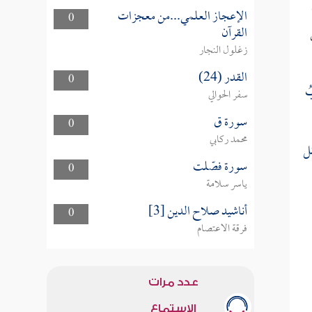
الإعجاز العلمي...من معجزات
0
القرآن
زغلول النجار
القدر (24)
0
بُ
سفر الحوالي
سورة ق
0
محمد ركابي
ل
سورة فصّلت
0
ياسر سلامة
أناشيد صلاح الدين [3]
0
فرقة الاعتصام
عدد مرات
الاستماع