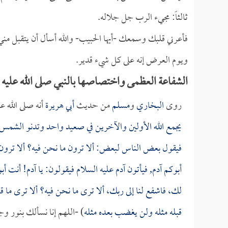
ثالثاً: مجيء الرب جل جلاله.
فأعرني قلبك وسمعك -أيها الحبيب- والله أسأل أن يتقبل من
ويوم العرض إنه على كل شيء قدير.
الشفاعة العظمى واختصاصها بالنبي صلى الله عليه
روى
البخاري
و
مسلم
من حديث
أبي هريرة
أنه صلى الله ع
يجمع الله الأولين والآخرين في صعيد واحد وتدنو الشمس 
فيقول بعض الناس لبعض: ألا ترون ما نحن فيه؟ ألا ترون م
أبوكم آدم, فيأتون آدم عليه السلام فيقولون: يا آدم! أنت أ
لك، فاشفع لنا إلى ربك، ألا ترى ما نحن فيه؟ ألا ترى ما 
قبله مثله ولن يغضب بعده مثله
) -اللهم إنا نسألك بنور و