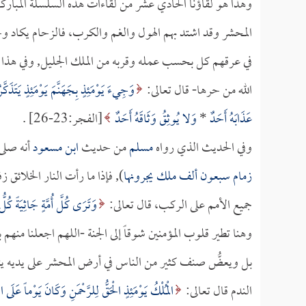
وهذا هو لقاؤنا الحادي عشر من لقاءات هذه السلسلة المباركة
المحشر وقد اشتد بهم الهول والغم والكرب، فالزحام يكاد 
في عرقهم كل بحسب عمله وقربه من الملك الجليل, وفي هذا 
الله من حرها- قال تعالى:
وَجِيءَ يَوْمَئِذٍ بِجَهَنَّمَ يَوْمَئِذٍ يَتَذَكَّ
عَذَابَهُ أَحَدٌ
*
وَلا يُوثِقُ وَثَاقَهُ أَحَدٌ
[الفجر:23-26] .
وفي الحديث الذي رواه
مسلم
من حديث
ابن مسعود
أنه صلى 
زمام سبعون ألف ملك يجرونها
), فإذا ما رأت النار الخلائ
جميع الأمم على الركب، قال تعالى:
وَتَرَى كُلَّ أُمَّةٍ جَاثِيَةً كُلُّ 
وهنا تطير قلوب المؤمنين شوقاً إلى الجنة -اللهم اجعلنا منه
بل ويعضُّ صنف كثير من الناس في أرض المحشر على يديه يتأس
الندم قال تعالى:
الْمُلْكُ يَوْمَئِذٍ الْحَقُّ لِلرَّحْمَنِ وَكَانَ يَوْماً عَلَى 