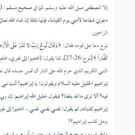
إلا المصطفى صلى الله عليه وسلم, كما في
صحيح مسلم
: (
دعوتي شفاعة لأمتي يوم القيامة، فإنها نائلة إن شاء الله تعال
الراحمين.
نوح دعا على قومه فقال:
وَقَالَ نُوحٌ رَبِّ لا تَذَرْ عَلَى الْأَرْض
كَفَّاراً
[نوح:26-27], لذا يقول: (
اذهبوا إلى غيري، اذهبو
النبي الكريم الذي حرم الله على النار أن تمس جسده قال تع
إبراهيم الخليل عليه السلام ويقولون: يا إبراهيم! أنت نبي
فيه؟ ألا ترى ما قد بلغنا؟ فيقول خليل الله إبراهيم: إن 
إبراهيم كذباته, ثم يقول: نفسي نفسي نفسي .. اذهبوا إلى غي
وهل كذب إبراهيم؟!
والجواب من
صحيح البخاري
من حديث
أبي هريرة
رضي ال