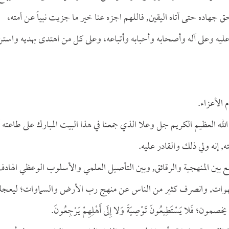
 جهاده حتى أتاه اليقين, فاللهم اجزه عنا خير ما جزيت نبياً عن أمته،
يه وعلى آله وأصحابه وأحبابه وأتباعه، وعلى كل من اهتدى بهديه واستن
 الأعزاء.
الله العظيم الكريم جل وعلا الذي جمعنا في هذا البيت المبارك على طاعته 
, إنه ولي ذلك والقادر عليه.
ع بين المنهجية والرقائق, وبين التأصيل العلمي والأسلوب الوعظي الهادف
لشهوات, وانصرف كثير من الناس عن منهج رب الأرض والسماوات؛ ليعجل
فَلا يَسْتَطِيعُونَ تَوْصِيَةً وَلا إِلَى أَهْلِهِمْ يَرْجِعُونَ.