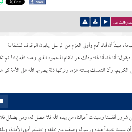
نصي الكامل
، مبيناً أن أبانا آدم وأولي العزم من الرسل يهابون الوقوف للشفاعة
ول: أنا لها، أنا لها؛ وذلك هو المقام المحمود الذي وعده الله إياه! ثم ت
الكريم، وأن التمسك بسنته عزة، وتركها ذلة يضربها الله على الأمة كما ه
من شرور أنفسنا وسيئات أعمالنا، من يهده الله فلا مضل له، ومن يضلل فلا
 أن سيدنا محمداً عبده ورسوله وصفيه من خلقه وخليله, أدى الأمانة، وبلغ