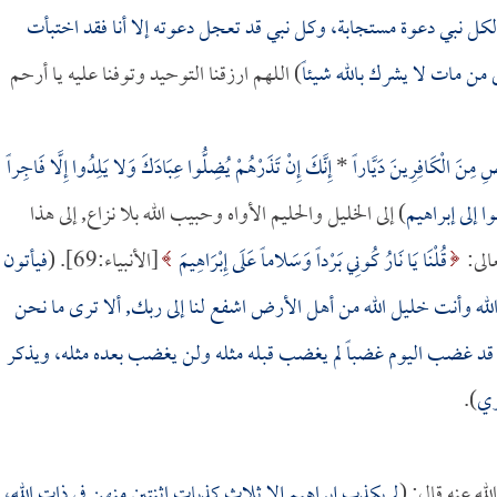
لكل نبي دعوة مستجابة، وكل نبي قد تعجل دعوته إلا أنا فقد اختبأت
ى من مات لا يشرك بالله شيئاً
) اللهم ارزقنا التوحيد وتوفنا عليه يا أرحم
ِ مِنَ الْكَافِرِينَ دَيَّاراً
*
إِنَّكَ إِنْ تَذَرْهُمْ يُضِلُّوا عِبَادَكَ وَلا يَلِدُوا إِلَّا فَاجِراً
ا إلى إبراهيم
) إلى الخليل والحليم الأواه وحبيب الله بلا نزاع, إلى هذا
الى:
قُلْنَا يَا نَارُ كُونِي بَرْداً وَسَلاماً عَلَى إِبْرَاهِيمَ
[الأنبياء:69]. (
فيأتون
 الله وأنت خليل الله من أهل الأرض اشفع لنا إلى ربك, ألا ترى ما نحن
ربي قد غضب اليوم غضباً لم يغضب قبله مثله ولن يغضب بعده مثله، ويذكر
ري
).
له عنه قال: (
لم يكذب إبراهيم إلا ثلاث كذبات اثنتين منهن في ذات الله،