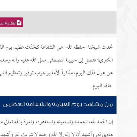
التفريغ ال
تحدث شيخنا -حفظه الله- عن الشفاعة كحَدَث عظيم يوم القيامة
الكبرى؛ فتصل إلى حبيبنا المصطفى صلى الله عليه وآله وسلم فيق
عن هول ذلك اليوم، مذكراً الأمة بوجوب توقير وتعظيم النبي 
حالها اليوم.
من مشاهد يوم القيامة والشفاعة العظمى
إن الحمد لله، نحمده ونستعينه ونستغفره، ونعوذ بالله تعالى 
هادي له, وأشهد أن لا إله إلا الله وحده لا شريك له, وأشهد