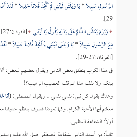
الرَّسُولِ سَبِيلاً
*
يَا وَيْلَتَى لَيْتَنِي لَمْ أَتَّخِذْ فُلاناً خَلِيلاً
*
لَقَدْ أَضَ
29].
وَيَوْمَ يَعَضُّ الظَّالِمُ عَلَى يَدَيْهِ يَقُولُ يَا لَيْتَنِي
[الفرقان:27] ولكن متى؟! ضاع وقت التحسر, وفات وقت الندم
مَعَ الرَّسُولِ سَبِيلاً
*
يَا وَيْلَتَى لَيْتَنِي لَمْ أَتَّخِذْ فُلاناً خَلِيلاً
*
لَقَدْ
[الفرقان:27-29].
في هذا الكرب ينطلق بعض الناس ويقول بعضهم لبعض: ألا تر
بينكم ولا نقف هذا الموقف العصيب الرهيب؟!
وهناك يقول كل نبي: نفسي نفسي .. ويقول المصطفى: (
أنا لها
معكم أيها الأحبة الكرام, وكما تعودنا فسوف ينتظم حديثنا معك
أولاً: الشفاعة العظمى.
ثانياً: من أسعد الناس بشفاعة المصطفى صلى الله عليه وسلم.