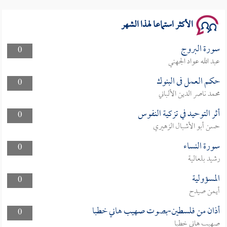
الأكثر استماعا لهذا الشهر
سورة البروج
0
عبد الله عواد الجهني
حكم العمل فى البنوك
0
محمد ناصر الدين الألباني
أثر التوحيد في تزكية النفوس
0
حسن أبو الأشبال الزهيري
سورة النساء
0
رشيد بلعالية
المسؤولية
0
أيمن صيدح
أذان من فلسطين-بصوت صهيب هاني خطبا
0
صهيب هاني خطبا