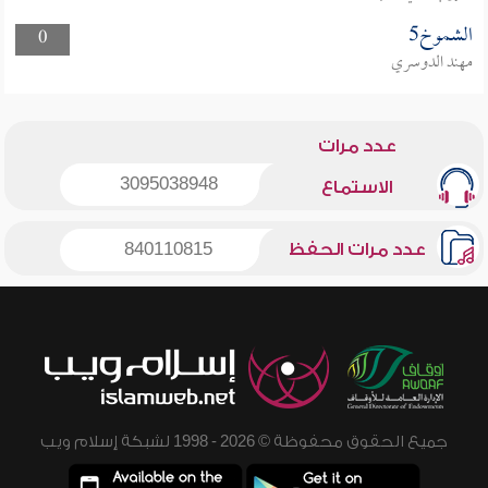
الشموخ5
0
مهند الدوسري
عدد مرات
3095038948
الاستماع
عدد مرات الحفظ
840110815
جميع الحقوق محفوظة © 2026 - 1998 لشبكة إسلام ويب