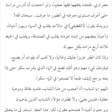
مصراوي. فتجده يفقهها فقهاً عجيباً، ولو احتجت أن أدرس دراسة
حتى أعرف مستوى معرفته في الطيور ما عرفت.. سبحان الله!
ويزيدك يقول: (القطيفي) في حالات يقلب في السماء ويهوز أحياناً،
وأحياناً بعضهم من شدة جودته يقلب في الصندقة، ويقلب في الخيط
ثلاث أربع مرات بكل سهولة.
وإذا كان الطير عزيزاً عليك وغالياً، ولا تحب أن يفوت أو يضيع،
فيلزمك شيء مهم وهو أنك تضع في الماء الذي يشرب سكر حتى إذا
بعته يرجع إليك، طبعاً لا تصنعوا في الماء سكراً.
المهم -يا شباب- أنا أعجب من هذا الشاب، فلديه طاقة وموهبة
عقلية، فليس بغبي، ولا تظنون هؤلاء الشباب الذين يذهبون
ويرجعون أغبياء! فعندهم عقول، لكن هذا العقل تسخر في ما يتعلق