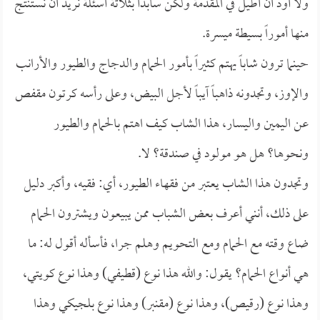
ولا أود أن أطيل في المقدمة ولكن سأبدأ بثلاثة أسئلة نريد أن نستنتج
منها أموراً بسيطة ميسرة.
حينما ترون شاباً يهتم كثيراً بأمور الحمام والدجاج والطيور والأرانب
والإوز، وتجدونه ذاهباً آيباً لأجل البيض، وعلى رأسه كرتون مقفص
عن اليمين واليسار، هذا الشاب كيف اهتم بالحمام والطيور
ونحوها؟ هل هو مولود في صندقة؟ لا.
وتجدون هذا الشاب يعتبر من فقهاء الطيور، أي: فقيه، وأكبر دليل
على ذلك، أنني أعرف بعض الشباب ممن يبيعون ويشترون الحمام
ضاع وقته مع الحمام ومع التحويم وهلم جرا، فأسأله أقول له: ما
هي أنواع الحمام؟ يقول: والله هذا نوع (قطيفي) وهذا نوع كويتي،
وهذا نوع (رقيص)، وهذا نوع (مقنبر) وهذا نوع بلجيكي وهذا