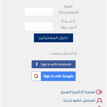
اسم
المستخدم:
كـلـــمـة
الـمـــــرور:
دخول المشتركين
أو الدخول بحساب
استرجاع الرمز السري
تسجيل عضو جديد