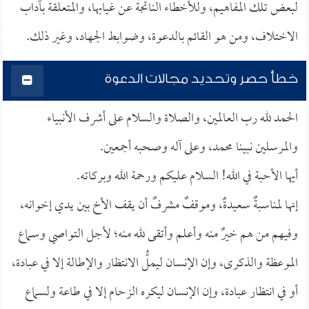
لبعض تلك المفاهيم، وللأخطاء الناتجة عن غيابها، والمتعلقة بآداب
الاختلاف، ومن هو القائم بالدعوة، وضوابط الجهاد، وغير ذلك.
خطأ حصر وتحديد مجالات الدعوة
الحمد لله رب العالمين، والصلاة والسلام على أشرف الأنبياء
والمرسلين نبينا محمد، وعلى آله وصحبه أجمعين.
أيها الأحبة في الله! السلام عليكم ورحمة الله وبركاته.
إنها لمناسبةٌ سعيدةٌ، وموقفٌ مشرفٌ أن يقف الأخ بين يدي إخوانه،
وفيهم من هم خيرٌ منه وأعلم وأتقى لله منه؛ لأجل التواصي وسماع
الموعظة والذكرى، وإن الإنسان ليملُّ الانتظار والإطالة إلا في عبادة،
أو في انتظار عبادة، وإن الإنسان ليكره الزحام إلا في طاعة ولسماع