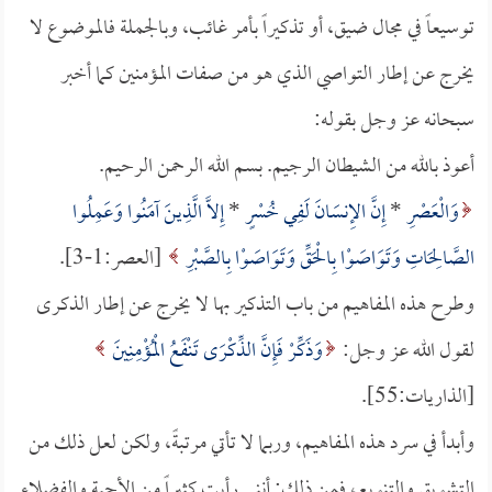
توسيعاً في مجال ضيق، أو تذكيراً بأمر غائب، وبالجملة فالموضوع لا
يخرج عن إطار التواصي الذي هو من صفات المؤمنين كما أخبر
سبحانه عز وجل بقوله:
أعوذ بالله من الشيطان الرجيم. بسم الله الرحمن الرحيم.
وَالْعَصْرِ
*
إِنَّ الإِنسَانَ لَفِي خُسْرٍ
*
إِلاَّ الَّذِينَ آمَنُوا وَعَمِلُوا
الصَّالِحَاتِ وَتَوَاصَوْا بِالْحَقِّ وَتَوَاصَوْا بِالصَّبْرِ
[العصر:1-3].
وطرح هذه المفاهيم من باب التذكير بها لا يخرج عن إطار الذكرى
لقول الله عز وجل:
وَذَكِّرْ فَإِنَّ الذِّكْرَى تَنْفَعُ الْمُؤْمِنِينَ
[الذاريات:55].
وأبدأ في سرد هذه المفاهيم، وربما لا تأتي مرتبةً، ولكن لعل ذلك من
التشويق والتنويع، فمن ذلك: أنني رأيت كثيراً من الأحبة والفضلاء