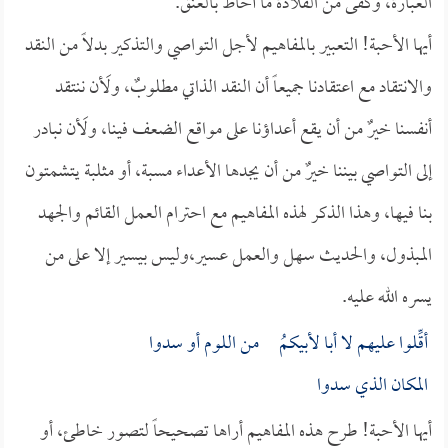
العبارة، وكفى من القلادة ما أحاط بالعنق.
أيها الأحبة! التعبير بالمفاهيم لأجل التواصي والتذكير بدلاً من النقد
والانتقاد مع اعتقادنا جميعاً أن النقد الذاتي مطلوبٌ، ولَأن ننتقد
أنفسنا خيرٌ من أن يقع أعداؤنا على مواقع الضعف فينا، ولَأن نبادر
إلى التواصي بيننا خيرٌ من أن يجدها الأعداء مسبة، أو مثلبة يتشمتون
بنا فيها، وهذا الذكر لهذه المفاهيم مع احترام العمل القائم والجهد
المبذول، والحديث سهل والعمل عسير،وليس بيسير إلا على من
يسره الله عليه.
أقِّلوا عليهم لا أبا لأبيكمُ من اللوم أو سدوا
المكان الذي سدوا
أيها الأحبة! طرح هذه المفاهيم أراها تصحيحاً لتصور خاطئ، أو