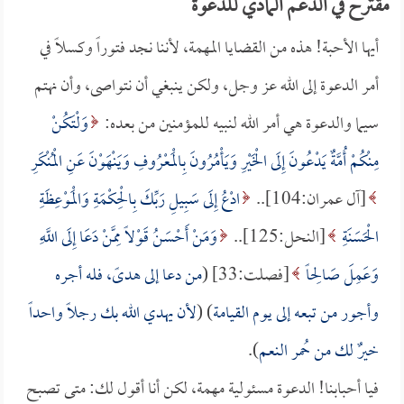
مقترح في الدعم المادي للدعوة
أيها الأحبة! هذه من القضايا المهمة، لأننا نجد فتوراً وكسلاً في
أمر الدعوة إلى الله عز وجل، ولكن ينبغي أن نتواصى، وأن نهتم
سيما والدعوة هي أمر الله لنبيه للمؤمنين من بعده:
وَلْتَكُنْ
مِنْكُمْ أُمَّةٌ يَدْعُونَ إِلَى الْخَيْرِ وَيَأْمُرُونَ بِالْمَعْرُوفِ وَيَنْهَوْنَ عَنِ الْمُنْكَرِ
[آل عمران:104]..
ادْعُ إِلَى سَبِيلِ رَبِّكَ بِالْحِكْمَةِ وَالْمَوْعِظَةِ
الْحَسَنَةِ
[النحل:125]..
وَمَنْ أَحْسَنُ قَوْلاً مِمَّنْ دَعَا إِلَى اللَّهِ
وَعَمِلَ صَالِحاً
[فصلت:33] (
من دعا إلى هدىً، فله أجره
وأجور من تبعه إلى يوم القيامة
) (
لأن يهدي الله بك رجلاً واحداً
خيرٌ لك من حُمر النعم
).
فيا أحبابنا! الدعوة مسئولية مهمة، لكن أنا أقول لك: متى تصبح