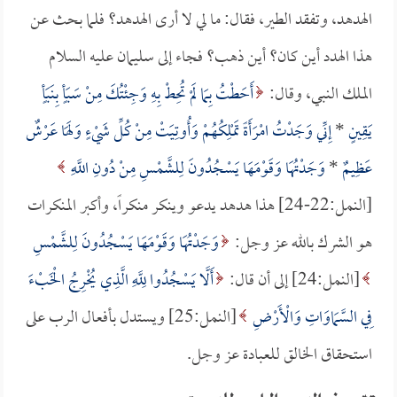
الهدهد، وتفقد الطير، فقال: ما لي لا أرى الهدهد؟ فلما بحث عن
هذا الهدد أين كان؟ أين ذهب؟ فجاء إلى سليمان عليه السلام
الملك النبي، وقال:
أَحَطْتُ بِمَا لَمْ تُحِطْ بِهِ وَجِئْتُكَ مِنْ سَبَأٍ بِنَبَأٍ
يَقِينٍ
*
إِنِّي وَجَدْتُ امْرَأَةً تَمْلِكُهُمْ وَأُوتِيَتْ مِنْ كُلِّ شَيْءٍ وَلَهَا عَرْشٌ
عَظِيمٌ
*
وَجَدْتُهَا وَقَوْمَهَا يَسْجُدُونَ لِلشَّمْسِ مِنْ دُونِ اللَّهِ
[النمل:22-24] هذا هدهد يدعو وينكر منكراً، وأكبر المنكرات
هو الشرك بالله عز وجل:
وَجَدْتُهَا وَقَوْمَهَا يَسْجُدُونَ لِلشَّمْسِ
[النمل:24] إلى أن قال:
أَلَّا يَسْجُدُوا لِلَّهِ الَّذِي يُخْرِجُ الْخَبْءَ
فِي السَّمَاوَاتِ وَالْأَرْضِ
[النمل:25] ويستدل بأفعال الرب على
استحقاق الخالق للعبادة عز وجل.