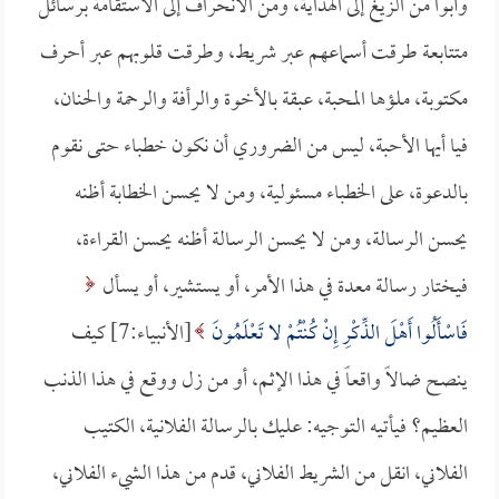
وآبوا من الزيغ إلى الهداية، ومن الانحراف إلى الاستقامة برسائل
متتابعة طرقت أسماعهم عبر شريط، وطرقت قلوبهم عبر أحرف
مكتوبة، ملؤها المحبة، عبقة بالأخوة والرأفة والرحمة والحنان،
فيا أيها الأحبة، ليس من الضروري أن نكون خطباء حتى نقوم
بالدعوة، على الخطباء مسئولية، ومن لا يحسن الخطابة أظنه
يحسن الرسالة، ومن لا يحسن الرسالة أظنه يحسن القراءة،
فيختار رسالة معدة في هذا الأمر، أو يستشير، أو يسأل
فَاسْأَلُوا أَهْلَ الذِّكْرِ إِنْ كُنْتُمْ لا تَعْلَمُونَ
[الأنبياء:7] كيف
ينصح ضالاً واقعاً في هذا الإثم، أو من زل ووقع في هذا الذنب
العظيم؟ فيأتيه التوجيه: عليك بالرسالة الفلانية، الكتيب
الفلاني، انقل من الشريط الفلاني، قدم من هذا الشيء الفلاني،