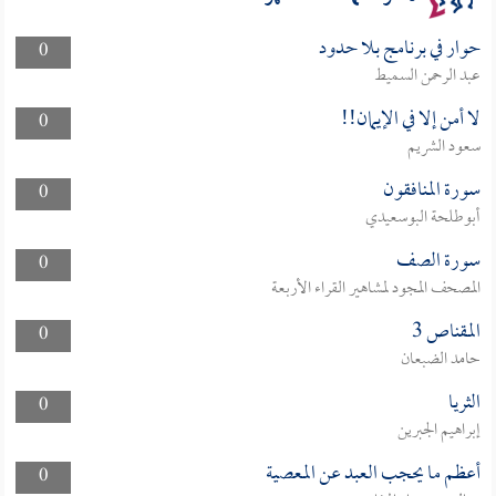
حوار في برنامج بلا حدود
0
عبد الرحمن السميط
لا أمن إلا في الإيمان!!
0
سعود الشريم
سورة المنافقون
0
أبوطلحة البوسعيدي
سورة الصف
0
المصحف المجود لمشاهير القراء الأربعة
المقناص 3
0
حامد الضبعان
الثريا
0
إبراهيم الجبرين
أعظم ما يحجب العبد عن المعصية
0