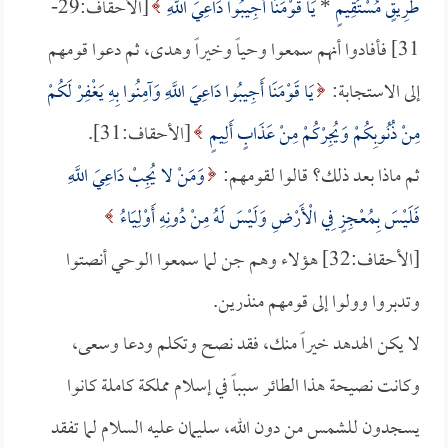
طَرِيقٍ مُسْتَقِيمٍ
*
يَا قَوْمَنَا أَجِيبُوا دَاعِيَ اللَّهِ
[الأحقاف:29-
31] فأفادوا أنهم سمعوا وحياً وخيراً وهدى، ثم دعوا قومهم
إلى الاستجابة:
يَا قَوْمَنَا أَجِيبُوا دَاعِيَ اللَّهِ وَآمِنُوا بِهِ يَغْفِرْ لَكُمْ
مِنْ ذُنُوبِكُمْ وَيُجِرْكُمْ مِنْ عَذَابٍ أَلِيمٍ
[الأحقاف:31].
ثم ماذا بعد ذلك؟ قالوا لقومهم:
وَمَنْ لا يُجِبْ دَاعِيَ اللَّهِ
فَلَيْسَ بِمُعْجِزٍ فِي الْأَرْضِ وَلَيْسَ لَهُ مِنْ دُونِهِ أَوْلِيَاءُ
[الأحقاف:32] هؤلاء وهم جن لما سمعوا الوحي أنصتوا
وتدبروا وولوا إلى قومهم منذرين.
لا يكن الهدهد خيراً منك، فقد نصح وتكلم ودعا وسعى،
وكانت نصيحة هذا الطائر سبباً في إسلام مملكة كاملة كانوا
يسجدون للشمس من دون الله، سليمان عليه السلام لما تفقد