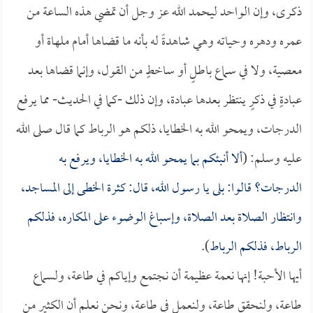
ذكرى، وإن الواحد ليحمد الله عز وجل أن تمضي هذه الساعة من
عمره ودهره وحياته وهي شاهدةً له بأنه ما قضاها أمام ملهاة أو
معصية، ولا في سماع باطلٍ أو ساخطٍ من القول، وإنما قضاها بعد
عبادةٍ في ذكرٍ ينتظر بعدها عبادة، وإن ذلك -كما في الحديث- مما يرفع
الدرجات، ويمحو الله به الخطايا، ذلكم هو الرباط كما قال صلى الله
عليه وسلم: (
ألا أنبئكم بما يمحو الله به الخطايا، ويرفع به
الدرجات؟ قالوا: بلى يا رسول الله، قال: كثرة الخطى إلى المساجد،
وانتظار الصلاة بعد الصلاة، وإسباغ الوضوء على المكاره، فذلكم
الرباط، فذلكم الرباط
).
أيها الأحبة! إنها نعمة عظيمة أن نجتمع وإياكم في طاعة، ولسماع
طاعة، ولنحقق طاعة، ولنعمل في طاعة، ونحن نعلم أن الكثير من