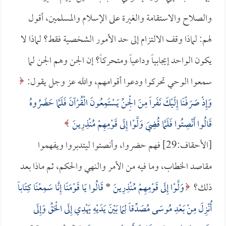
والصلاح والاستقامة والغيرة على الإسلام والمسلمين، أقول
لهم: لماذا وقف الالتزام إلى حد الأمور الشخصية فقط؟ لماذا لا
يكون الواحد إيجابياً وداعياً ومتحركاً؟ إن الجن وهم الجن لما
سمعوا الوحي تحركوا ودعوا أقوامهم، والله عز وجل يقول:
وَإِذْ صَرَفْنَا إِلَيْكَ نَفَراً مِنَ الْجِنِّ يَسْتَمِعُونَ الْقُرْآنَ فَلَمَّا حَضَرُوهُ
قَالُوا أَنْصِتُوا فَلَمَّا قُضِيَ وَلَّوْا إِلَى قَوْمِهِمْ مُنْذِرِينَ
[الأحقاف:29] فهم حضروا، وأنصتوا ليتدبروا ويفهموا
مقاصد الخطاب، وما فيه من الأمر والنهي والحكم، ثم ماذا بعد
ذلك؟
وَلَّوْا إِلَى قَوْمِهِمْ مُنْذِرِينَ
*
قَالُوا يَا قَوْمَنَا إِنَّا سَمِعْنَا كِتَاباً
أُنْزِلَ مِنْ بَعْدِ مُوسَى مُصَدِّقاً لِمَا بَيْنَ يَدَيْهِ يَهْدِي إِلَى الْحَقِّ وَإِلَى