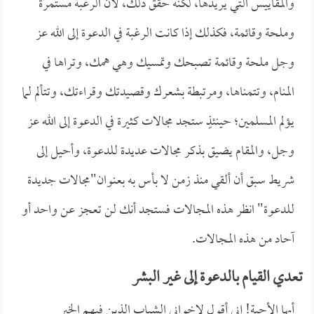
والمقاييس التي يريدها، لكنه حقق ذلك، لأن الرغبة مستمرة
وملحة وقائمة، فكذلك إذا كانت الرغبة في الدعوة إلى الله عز
وجل ملحة وقائمة تصبحك وتمسيك وهي همك، وتراها في
المنام، وتتمناها، ومرتبطة بشعرك وقصيدتك وقراءتك، وتتألم لما
يؤلم المسلمين؛ حينئذٍ ستجد مجالات كثيرة في الدعوة إلى الله عز
وجل، والمقام يضيق بذكر مجالات عديدة للدعوة، وأحيل إلى
شريط سبق أن ألقي منذ زمن لا بأس به بعنوان"مجالات جديدة
للدعوة" انظر هذه المجالات فستجد أنك لن تعجز عن واحد أو
آحاد من هذه المجالات.
تعدي القيام بالدعوة إلى غير البشر
أيها الأحبة! إني أقول لإخواني الشباب الذين فيهم الخير