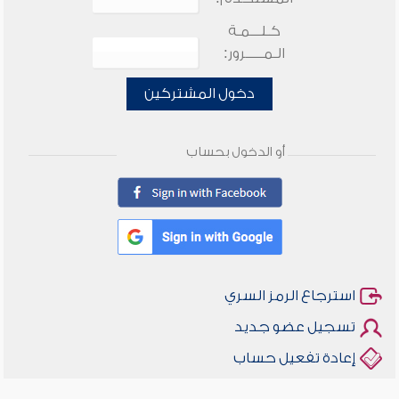
كـلـــمـة
الـمـــــرور:
دخول المشتركين
أو الدخول بحساب
استرجاع الرمز السري
تسجيل عضو جديد
إعادة تفعيل حساب