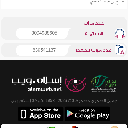
صالح بن عواد المغامسي
عدد مرات
3094988605
الاستماع
عدد مرات الحفظ
839541137
جميع الحقوق محفوظة © 2026 - 1998 لشبكة إسلام ويب