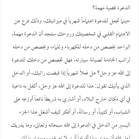
الدعوة قضية مهمة؟
حينما تجعل للدعوة اهتماماً شهرياً في ميزانيتك، وذلك فرع عن
الاهتمام القلبي في شخصيتك وروحك ستجد أن الدعوة مهمة،
الواحد يخصص من دخله للكهرباء وللماء، ويخصص من دخله
لراتب الخادمة لصيانة سيارته، فهل تخصص من دخلك للدعوة
إلى الله عز وجل؟ هل فعلاً شهرياً إذا قبضت راتبك، أو الدخل
الذي يأتيك تقول: هذا للدعوة إلى الله عز وجل، أكفل به داعية
في أي مكان خارج البلاد، أو أشتري به شريطاً نافعاً أوزعه على
الشباب، أو كتيباً، أو رسالةً، أو أفكر كيف أشغل هذا الجزء
اليسير من الدخل في الدعوة إلى الله سبحانه وتعالى، وما يدريك
لعل الله أن يهدي بهذا أقواماً أنت لا تعرفهم، ويهدي بذلك