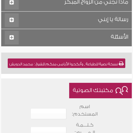
ماذا نجني من الزواج المبكر
رسالة يا إبني
الأسئلة
نسخة نصية للطباعة , وأنكحوا الأيامى منكم للشيخ : محمد الدويش
مكتبتك الصوتية
اسم
المستخدم:
كـلـــمـة
الـمـــــرور: