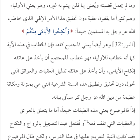
وما لم يحمل قضيته ويُعنى بها فلن يهتم به غيره، وهو يعني الأولياء
وهم كثيراً ما يقفون عقبة دون تحقيق هذا الأمر الإلهي الذي خاطب
الله عز وجل به المسلمين جميعاً:
وَأَنكِحُوا الأَيَامَى مِنْكُمْ
[النور:32] وهو أيضاً يعني المجتمع كله، فإن الخطاب في هذه الآية
كما أنه خطاب للأولياء فهو خطاب للمجتمع أن يأخذ على عاتقه
إنكاح الأيامى، وأن يأخذ على عاتقه تذليل العقبات والعوائق التي
تحول دون تحقيق وتطبيق هذه السنة الشرعية التي هي بمنزلة ومكانة
عظيمة من دين الله عز وجل كما سيأتي بيانه.
إذاً فالموضوع يعني هذه الطبقات جميعاً، أما ما يتعلق بالعوائق
والعقبات التي تقف فعلاً أو تُفتعل ضد التعجيل بالزواج والنكاح
فقد كانت النية التعريج عليها في هذا الدرس، ولكن طال الموضوع