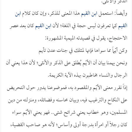
الذكر والأنثى.
وأيضاً: استعمل
ابن القيم
هذا المعنى للذكر، وإن كان كلام
ابن
القيم
كما تعرفون ليس حجة في اللغة؛ لأن
ابن القيم
كان بعد عصر
الاحتجاج، يقول في قصيدته الميمية المشهورة:
وكن أيّماً مما سواها فإنها لمثلك في جنات عدن تأيم
ونحن يهمنا بيان أن الأيّم يُطلق على الذكر والأنثى؛ لأن هذا يعني أن
الرجال والنساء مخاطبون بهذه الآية الكريمة.
إذاً نقرر معنى الأيّم والمقصود به، فموضوعنا يدور حول التحريض
على النكاح والترغيب فيه، وبيان محاسنه وفضائله، ومنزلته من دين
المسلمين، وهو خطاب يعني شرائح شتى.. فهو يعني الأيّم سواء
كان رجلاً أو امرأة بدرجة أولى وأساس؛ لأنه هو صاحب القضية،