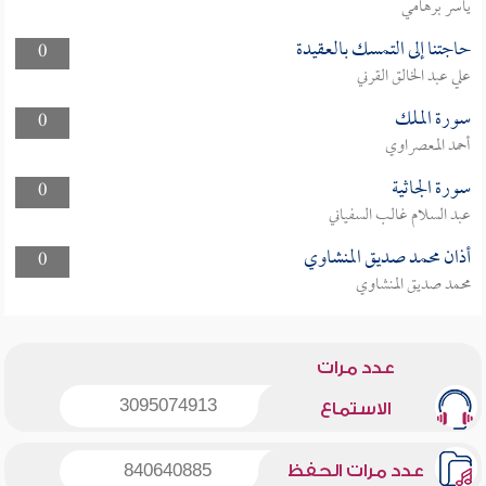
ياسر برهامي
حاجتنا إلى التمسك بالعقيدة
0
علي عبد الخالق القرني
سورة الملك
0
أحمد المعصراوي
سورة الجاثية
0
عبد السلام غالب السفياني
أذان محمد صديق المنشاوي
0
محمد صديق المنشاوي
عدد مرات
3095074913
الاستماع
عدد مرات الحفظ
840640885