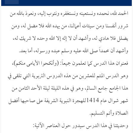
الحمد لله، نحمده ونستعينه ونستغفره ونتوب إليه، ونعوذ بالله من
شرور أنفسنا ومن سيئات أعمالنا، من يهده الله فلا مضل له، ومن
يضلل فلا هادي له، وأشهد أن لا إله إلا الله وحده لا شريك له،
وأشهد أن محمداً صلى الله عليه وسلم عبده ورسوله، أما بعد.
فعنوان هذا الدرس كما تعلمون جميعاً: (وأنكحوا الأيامى منكم)،
وهو الدرس المتم للعشرين من هذه الدروس التربوية التي تلقى في
هذا الجامع جامع السالم، وهو في هذه الليلة ليلة الأحد الثامن من
شهر شوال عام 1414للهجرة النبوية الشريفة على صاحبها أفضل
الصلاة وأتم التسليم.
وحديثنا في هذا الدرس سيدور حول العناصر الآتية: