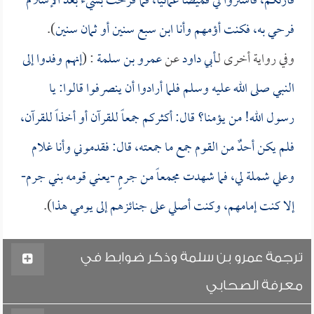
قارئكم، فاشتروا لي قميصاً عمانياً، فما فرحت بشيء بعد الإسلام
فرحي به، فكنت أؤمهم وأنا ابن سبع سنين أو ثمان سنين
).
وفي رواية أخرى لـ
أبي داود
عن
عمرو بن سلمة
: (
إنهم وفدوا إلى
النبي صلى الله عليه وسلم فلما أرادوا أن ينصرفوا قالوا: يا
رسول الله! من يؤمنا؟ قال: أكثركم جمعاً للقرآن أو أخذاً للقرآن،
فلم يكن أحدٌ من القوم جمع ما جمعته، قال: فقدموني وأنا غلام
وعلي شملة لي، فما شهدت مجمعاً من جرمٍ -يعني قومه بني جرم-
إلا كنت إمامهم، وكنت أصلي على جنائزهم إلى يومي هذا
).
ترجمة عمرو بن سلمة وذكر ضوابط في
معرفة الصحابي