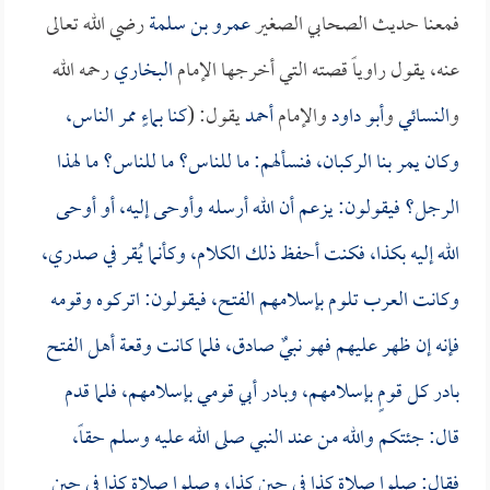
فمعنا حديث الصحابي الصغير
عمرو بن سلمة
رضي الله تعالى
عنه، يقول راوياً قصته التي أخرجها الإمام
البخاري
رحمه الله
و
النسائي
و
أبو داود
والإمام
أحمد
يقول: (
كنا بماءٍ ممر الناس،
وكان يمر بنا الركبان، فنسألهم: ما للناس؟ ما للناس؟ ما لهذا
الرجل؟ فيقولون: يزعم أن الله أرسله وأوحى إليه، أو أوحى
الله إليه بكذا، فكنت أحفظ ذلك الكلام، وكأنما يُقر في صدري،
وكانت العرب تلوم بإسلامهم الفتح، فيقولون: اتركوه وقومه
فإنه إن ظهر عليهم فهو نبيٌ صادق، فلما كانت وقعة أهل الفتح
بادر كل قومٍ بإسلامهم، وبادر أبي قومي بإسلامهم، فلما قدم
قال: جئتكم والله من عند النبي صلى الله عليه وسلم حقاً،
فقال: صلوا صلاة كذا في حين كذا، وصلوا صلاة كذا في حين