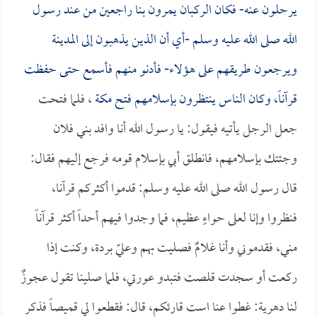
يرحلون عنه- فكان الركبان يمرون بنا راجعين من عند رسول
الله صلى الله عليه وسلم -أي أن الذين يذهبون إلى المدينة
ويرجعون طريقهم على هؤلاء- فأدنو منهم فأسمع حتى حفظت
قرآناً، وكان الناس ينتظرون بإسلامهم فتح
مكة
، فلما فتحت
جعل الرجل يأتيه فيقول: يا رسول الله أنا وافد بني فلان
وجئتك بإسلامهم، فانطلق أبي بإسلام قومه فرجع إليهم فقال:
قال رسول الله صلى الله عليه وسلم: قدموا أكثركم قرآنا،
فنظروا وإنا لعلى حواءٍ عظيم، فما وجدوا فيهم أحداً أكثر قرآناً
مني، فقدموني وأنا غلامٌ فصليت بهم وعليّ بردة، وكنت إذا
ركعت أو سجدت قلصت فتبدو عورتي، فلما صلينا تقول عجوزٌ
لنا دهرية: غطوا عنا است قارئكم، قال: فقطعوا لي قميصاً فذكر