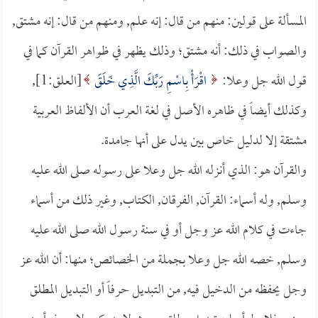
المسألة على قولين: منهم من قال: إنه علم, ومنهم من قال: إنه مشتق,
والصواب في ذلك: أنه مشتق؛ وذلك يظهر في ظواهر القرآن كما في
قول الله جل وعلا:
اقْرَأْ بِاسْمِ رَبِّكَ الَّذِي خَلَقَ
[العلق:1],
وكذلك أيضاً في ظاهره الأصل في لغة العرب أن الألفاظ العربية
مشتقة إلا لدليل خاص بين يدل على أنها جامدة.
والقرآن هو: الذي أنزله الله جل وعلا على رسوله صلى الله عليه
وسلم, وله أسماء: القرآن, الفرقان, الكتاب, وغير ذلك من أسماء
جاءت في كلام الله عز وجل أو في سنة رسول الله صلى الله عليه
وسلم, خصه الله جل وعلا بجملة من الخصائص؛ منها: أن الله عز
وجل يحفظه من الدخيل فيه, من التبديل حرفاً أو التبديل المطلق