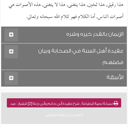
هذا رقيق, هذا ثخين, هذا يتغنى, هذا لا يتغنى, هذه الأصوات هي
أصوات الناس, أما الكلام فهو كلام الله سبحانه وتعالى.
الإيمان بالقدر خيره وشره
عقيدة أهل السنة في الصحابة وبيان
فضلهم
الأسئلة
نسخة نصية للطباعة , شرح عقيدة أبي حاتم وأبي زرعة [2] للشيخ : عبد
العزيز بن مرزوق الطريفي