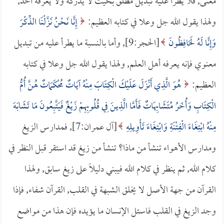
معنى, فلا يطرأ عليه تبديل مطلق بحيث لا يدركه ولا يعرفه أحد,
ولهذا يقول الله جل وعلا في كتابه العظيم:
إِنَّا نَحْنُ نَزَّلْنَا الذِّكْرَ
وَإِنَّا لَهُ لَحَافِظُونَ
[الحجر:9], وأما بالنسبة ما يطرأ عليه من تبديل
معنوي فإنه يعرفه أهل العلم, ولهذا يقول الله جل وعلا في كتابه
العظيم:
هُوَ الَّذِي أَنْزَلَ عَلَيْكَ الْكِتَابَ مِنْهُ آيَاتٌ مُحْكَمَاتٌ هُنَّ أُمُّ
الْكِتَابِ وَأُخَرُ مُتَشَابِهَاتٌ فَأَمَّا الَّذِينَ فِي قُلُوبِهِمْ زَيْغٌ فَيَتَّبِعُونَ مَا تَشَابَهَ
مِنْهُ ابْتِغَاءَ الْفِتْنَةِ وَابْتِغَاءَ تَأْوِيلِهِ
[آل عمران:7], فمدارس الزيغ
ومدارس الأهواء تنشأ من ماذا؟ تنشأ من زيغ قد استقر قبل النظر في
كلام الله, ثم ينظر في كلام الله فيبني دليلاً على زيغ سابق, ولهذا
القرآن من جهة الأصل لا يخلق الشبهة في القلب, القرآن شفاء, فإذا
وجد الزيغ في القلب فاستل الإنسان ما يؤيده فإن هذا من مواضع