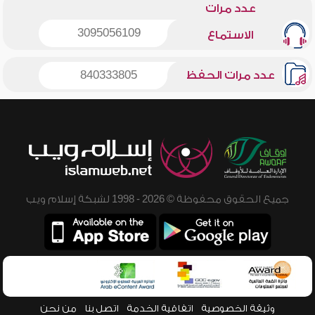
عدد مرات
3095056109
الاستماع
عدد مرات الحفظ
840333805
جميع الحقوق محفوظة © 2026 - 1998 لشبكة إسلام ويب
وثيقة الخصوصية
اتفاقية الخدمة
اتصل بنا
من نحن