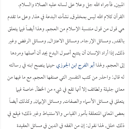
المبين, فأجراه الله جل وعلا على لسانه عليه الصلاة والسلام.
القرآن كلام الله ليس بمخلوق, نشأت البدعة في هذا, وعلى ما تقدم
هي قول من قول منتسبة الإسلام من العجم, وهذا أيضاً فيما يتعلق
بالقدر, ومسائل الإرجاء, ومسائل الاعتزال, ومسائل الرفض وغير
ذلك, إذا أراد الإنسان أن يتتبع أصول البدع يجد أن أصلها ومردها
إلى العجم, ولهذا
أبو الفرج ابن الجوزي
حينما ينصح ابنه في رسالته
له قال: واحذر من كتب التفسير التي صنفها العجم, مع ما فيها من
معاني جليلة ولطائف إلا أنها تقع في شيء من الخطأ, خاصة فيما
يتعلق في مسائل الأسماء والصفات, ومسائل الإيمان, وكذلك أيضاً
بعض المعاني المتعلقة بأمور القياس والاستنباط وغير ذلك؛ فيقع في
ذلك خلل, لهذا نقول: إن من الفقه في الدين في مسائل العقيدة