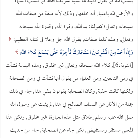
ينسب لله كما يقول المبتدعة نسبة تشريف فقط كما تنسب السماء
والأرض لله باعتبار أنه خلقها, وذلك لأنه صفة من صفات الله
سبحانه وتعالى؛ كقولنا: يد الله, وقوة الله, وقدرة الله سبحانه
وتعالى, وهذه كلها صفات, يقول الله جل وعلا في كتابه العظيم:
وَإِنْ أَحَدٌ مِنَ الْمُشْرِكِينَ اسْتَجَارَكَ فَأَجِرْهُ حَتَّى يَسْمَعَ كَلامَ اللَّهِ
[التوبة:6], كلام الله سبحانه وتعالى غير مخلوق, وهذه البدعة نشأت
في زمن التابعين, ومن العلماء من يقول أنها نشأت في زمن الصحابة
ولكنها كانت خفية, وكان الصحابة يقولون بنفي هذا, جاء في ذلك
جملة من الآثار عن السلف الصالح في هذا, لم يثبت عن رسول الله
صلى الله عليه وسلم إطلاق مثل هذه العبارة؛ غير مخلوق, ولكن هذا
المعنى مستقر ومستفيض, لكن جاء عن الصحابة, جاء من حديث