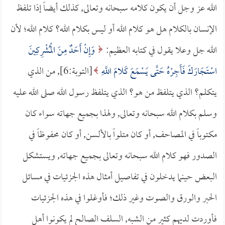
الله عز وجل أن يكون كلامه سبحانه وتعالى, كذلك أيضاً إذا تلفظ
الإنسان بالكلام هل هو كلام الله أو ليس بكلام الله؟ كلام الله؛ لأن
الله جل وعلا يقول في كتابه العظيم:
وَإِنْ أَحَدٌ مِنَ الْمُشْرِكِينَ
اسْتَجَارَكَ فَأَجِرْهُ حَتَّى يَسْمَعَ كَلامَ اللَّهِ
[التوبة:6], من الذي
يتكلم؟ الذي يتلفظ من هو؟ الذي يتلفظ رسول الله صلى الله عليه
وسلم بكلام الله سبحانه وتعالى, ولهذا بجميع جهاته سواء كان
مكتوباً في المصاحف, أو كان متلواً بالألسن, أو كان محفوظاً في
الصدور فهو كلام الله سبحانه وتعالى بجميع جهاته, ويستشكل
البعض حينما يدخلون في تفاصيل أمثال هذه الجزئيات في مسائل
الحبر والورق والصوت وغير ذلك؛ فأوغلوا في هذه الجزئيات
فأوردت لديهم كثير من الشبه, السلف الصالح لم يكونوا أهل