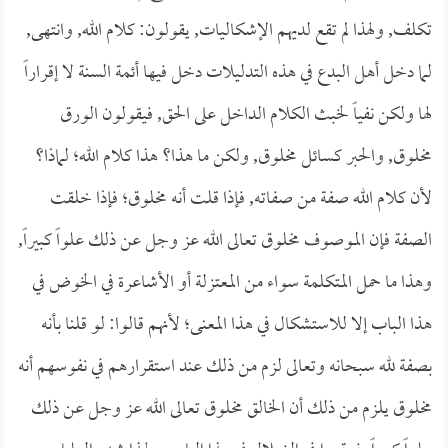
تكلف, ولهذا لم تقع لديهم الإشكاليات, يقولون: كلام الله, وانتهى,
لما دخل أهل البدع في هذه التدليلات دخل فيها أئمة السنة لا إقراراً
لها ولكن نفياً لخبث الكلام الداخل على الحق, فيقولون الورق
مخلوق, والحبر كسائل مخلوق, ولكن ما هذا؟ هذا كلام الله؛ لماذا؟
لأن كلام الله صفة من صفاته, فإذا قلت أنه مخلوق؛ فإذا خلقت
الصفة فإن الموصوف مخلوق تعالى الله عز وجل عن ذلك علواً كبيراً,
وهذا ما حمل المتكلمة سواء من المعتزلة أو الأشاعرة في الخوض في
هذا الباب إلا للاستشكال في هذا المعنى؛ لأنهم قالوا: لو قلنا بأنه
بصفة لله سبحانه وتعالى لزم من ذلك عند استقرارهم في نفوسهم أنه
مخلوق يلزم من ذلك أن الخالق مخلوق تعالى الله عز وجل عن ذلك