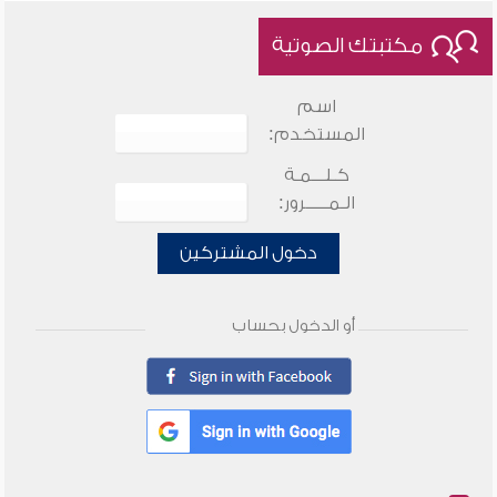
مكتبتك الصوتية
اسم
المستخدم:
كـلـــمـة
الـمـــــرور:
دخول المشتركين
أو الدخول بحساب