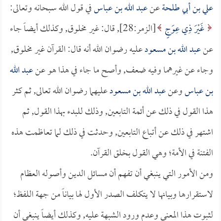
علي بن أبي طلحة
عن
عبد الله بن عباس
في قول الله سبحانه وتعالى:
غَيْرَ ذِي عِوَجٍ
[الزمر:28], قال: غير مخلوق, وكذلك أيضاً جاء
عن
عبد الله بن مسعود
عليه رضوان الله أنه قال: القرآن غير مخلوق,
وجاء عن غيرهما وفيه ضعف, وأصح ما جاء في هذا هو عن
عبد الله
بن عباس
وعن
عبد الله بن مسعود
عليهما رضوان الله تعالى, ثم كثر
هذا القول في ذلك عن أئمة التابعين, وذلك للبدء بهذا القول, ثم
اشتهر في ذلك عن أتباع التابعين, وحدثت في ذلك لما تعاظمت هذه
الفتنة في الأمة؛ وهي القول بخلق القرآن.
ومن الأمور التي ينبغي أن تفهم أن مسائل الدين وأصوله العظام
لاستقرارها وبيانها لا يتكلف الصدر الأول لها بياناً من جهة اللفظ؛
لثبوت هذا المعنى وعدم ورود الشبهة عليه, وكذلك أيضاً ينبغي أن