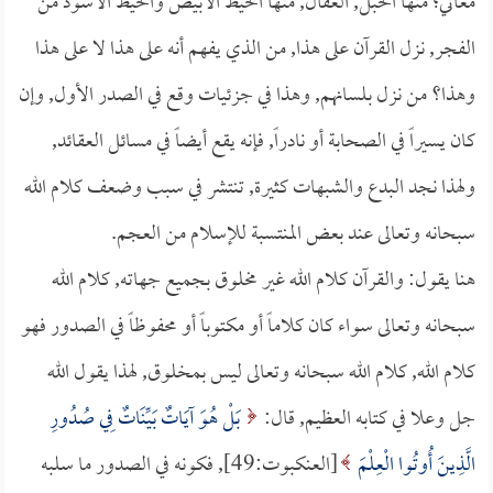
معاني؛ منها الحبل, العقال, منها الخيط الأبيض والخيط الأسود من
الفجر, نزل القرآن على هذا, من الذي يفهم أنه على هذا لا على هذا
وهذا؟ من نزل بلسانهم, وهذا في جزئيات وقع في الصدر الأول, وإن
كان يسيراً في الصحابة أو نادراً, فإنه يقع أيضاً في مسائل العقائد,
ولهذا نجد البدع والشبهات كثيرة, تنتشر في سبب وضعف كلام الله
سبحانه وتعالى عند بعض المنتسبة للإسلام من العجم.
هنا يقول: والقرآن كلام الله غير مخلوق بجميع جهاته, كلام الله
سبحانه وتعالى سواء كان كلاماً أو مكتوباً أو محفوظاً في الصدور فهو
كلام الله, كلام الله سبحانه وتعالى ليس بمخلوق, لهذا يقول الله
جل وعلا في كتابه العظيم, قال:
بَلْ هُوَ آيَاتٌ بَيِّنَاتٌ فِي صُدُورِ
الَّذِينَ أُوتُوا الْعِلْمَ
[العنكبوت:49], فكونه في الصدور ما سلبه