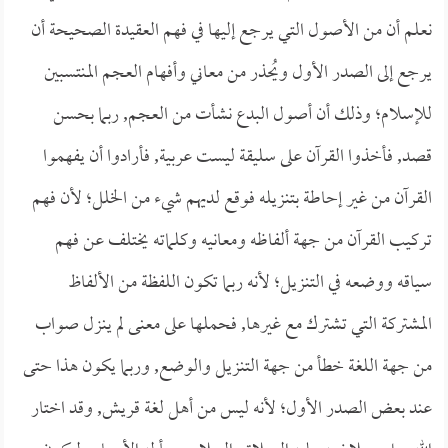
نعلم أن من الأصول التي يرجع إليها في فهم العقيدة الصحيحة أن
يرجع إلى الصدر الأول ويُحذر من معاني وأفهام العجم المنتسبين
للإسلام؛ وذلك أن أصول البدع نشأت من العجم, ربما بحسن
قصد, فأخذوا القرآن على سليقة ليست عربية, فأرادوا أن يفهموا
القرآن من غير إحاطة بتنزيله فوقع لديهم شيء من الخلل؛ لأن فهم
تركيب القرآن من جهة ألفاظه ومعانيه وكلماته يختلف عن فهم
سياقه ووضعه في التنزيل؛ لأنه ربما تكون اللفظة من الألفاظ
المشتركة التي تشترك مع غيرها, فحملها على معنى لم ينزل صواب
من جهة اللغة خطأ من جهة التنزيل والوضع, وربما يكون هذا حتى
عند بعض الصدر الأول؛ لأنه ليس من أهل لغة قريش, وقد اختار