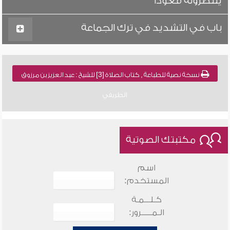
ينتظرونه قعوداً
باب في التشديد في ترك الجماعة
نسخة نصية للطباعة , كتاب الصلاة [3] للشيخ : عبد العزيز بن مرزوق
الطريفي
مكتبتك الصوتية
اسم
المستخدم:
كـلـــمـة
الـمـــــرور: