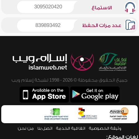
3095020420
الاستماع
عدد مرات الحفظ
839893492
جميع الحقوق محفوظة © 2026 - 1998 لشبكة إسلام ويب
وثيقة الخصوصية
اتفاقية الخدمة
اتصل بنا
من نحن
لغات الموقع: