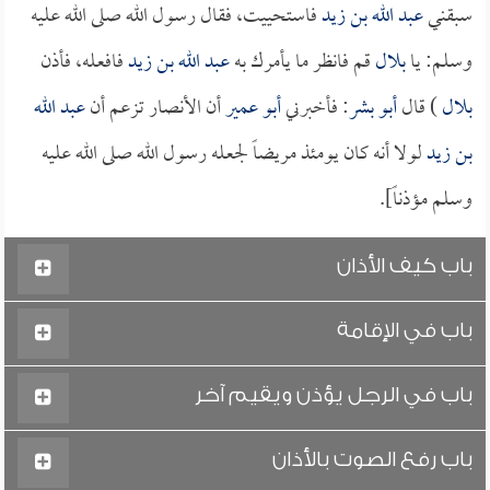
سبقني
عبد الله بن زيد
فاستحييت، فقال رسول الله صلى الله عليه
وسلم: يا
بلال
قم فانظر ما يأمرك به
عبد الله بن زيد
فافعله، فأذن
بلال
) قال
أبو بشر
: فأخبرني
أبو عمير
أن الأنصار تزعم أن
عبد الله
بن زيد
لولا أنه كان يومئذ مريضاً لجعله رسول الله صلى الله عليه
وسلم مؤذناً].
باب كيف الأذان
باب في الإقامة
باب في الرجل يؤذن ويقيم آخر
باب رفع الصوت بالأذان