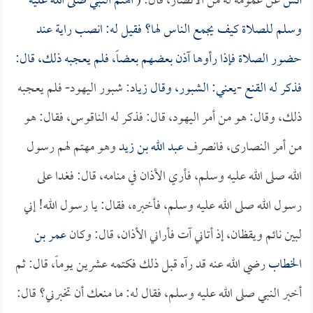
أنس
عن عمومة له من الأنصار، قال: (
اهتم النبي صلى الله عليه
وسلم للصلاة كيف يجمع الناس لها؟ فقيل له: انصب راية عند
حضور الصلاة فإذا رأوها آذن بعضهم بعضاً، فلم يعجبه ذلك، قال:
فذكر له القنع -يعني: الشبور، وقال
زياد
: شبور اليهود- فلم يعجبه
ذلك، وقال: هو من أمر اليهود، قال: فذكر له الناقوس، فقال: هو
من أمر النصارى، فانصرف
عبد الله بن زيد
وهو مهتم لهم رسول
الله صلى الله عليه وسلم، فأري الأذان في منامه، قال: فغدا على
رسول الله صلى الله عليه وسلم، فأخبره، فقال: يا رسول الله! إني
لبين نائم ويقظان، إذ أتاني آت فأراني الأذان، قال: وكان
عمر بن
الخطاب
رضي الله عنه قد رآه قبل ذلك فكتمه عشرين يوماً، قال: ثم
أخبر النبي صلى الله عليه وسلم، فقال له: ما منعك أن تخبرني؟ قال: