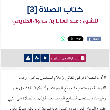
كتاب الصلاة [3]
للشيخ : عبد العزيز بن مرزوق الطريفي
التفريغ النصي الكامل
الأذان للصلاة فرض كفائي لإعلام المسلمين بدخول وقت
الفريضة، ويستحب فيه رفع الصوت، وأن يكون المؤذن في علو
وغيرها، ويستحب للسامع الترديد بعد المؤذن، والصلاة على النبي
عقبه والدعاء المعروف، ويجب إجابة المؤذن ما لم يكن هناك عذر.