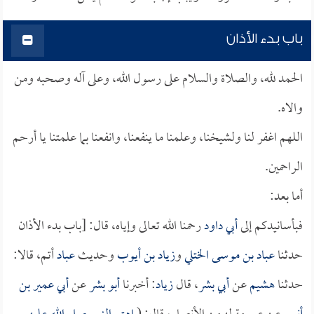
باب بدء الأذان
الحمد لله، والصلاة والسلام على رسول الله، وعلى آله وصحبه ومن
والاه.
اللهم اغفر لنا ولشيخنا، وعلمنا ما ينفعنا، وانفعنا بما علمتنا يا أرحم
الراحمين.
أما بعد:
فبأسانيدكم إلى
أبي داود
رحمنا الله تعالى وإياه، قال: [باب بدء الأذان
حدثنا
عباد بن موسى الختلي
و
زياد بن أيوب
وحديث
عباد
أتم، قالا:
حدثنا
هشيم
عن
أبي بشر
، قال
زياد
: أخبرنا
أبو بشر
عن
أبي عمير بن