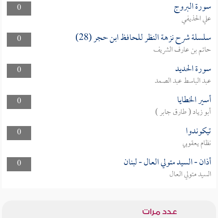
سورة البروج
0
علي الحذيفي
سلسلة شرح نزهة النظر للحافظ ابن حجر (28)
0
حاتم بن عارف الشريف
سورة الحديد
0
عبد الباسط عبد الصمد
أسير الخطايا
0
أبو زياد ( طارق جابر )
تيكوندوا
0
نظام يعقوبي
أذان - السيد متولي العال - لبنان
0
السيد متولي العال
عدد مرات