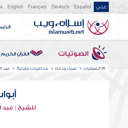
عربي
Español
Deutsch
Français
English
ia
الرئي
الصوتيات
القرآن الكريم
الصوتيات
علماء ودعاة
محاضرات مفرغة
عبد ا
أبواب
للشيخ : عبد ا