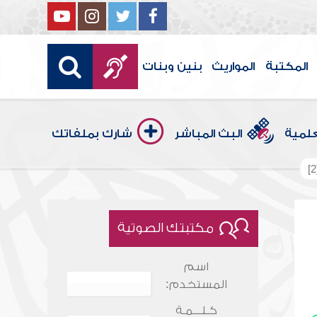
المكتبة
المواريث
بنين وبنات
علمية
البث المباشر
شارك بملفاتك
مكتبتك الصوتية
اسم
المستخدم:
كـلـــمـة