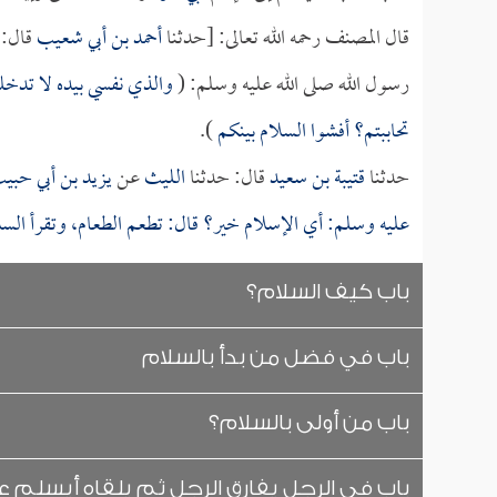
قال المصنف رحمه الله تعالى: [حدثنا
أحمد بن أبي شعيب
قال: 
رسول الله صلى الله عليه وسلم: (
والذي نفسي بيده لا تدخلوا
تحاببتم؟ أفشوا السلام بينكم
).
حدثنا
قتيبة بن سعيد
قال: حدثنا
الليث
عن
يزيد بن أبي حبي
عليه وسلم: أي الإسلام خير؟ قال: تطعم الطعام، وتقرأ ال
باب كيف السلام؟
باب في فضل من بدأ بالسلام
باب من أولى بالسلام؟
باب في الرجل يفارق الرجل ثم يلقاه أيسلم ع