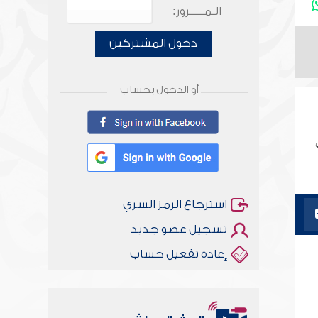
الـمـــــرور:
دخول المشتركين
أو الدخول بحساب
استرجاع الرمز السري
تسجيل عضو جديد
إعادة تفعيل حساب