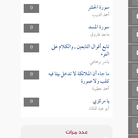
سورة الحشر
0
أحمد الديب
سورة المسد
0
ماجد فاروق
تابع أقوال التابعين , والكلام على
0
النوء
ياسر برهامي
ما جاء أن الملائكة لا تدخل بيتا فيه
0
كلب ولا صورة
أحمد حطيبة
يا مركزي
0
أبو عبد الملك
عدد مرات