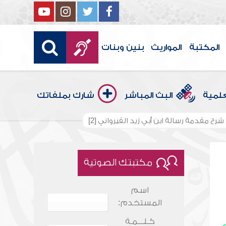
المكتبة
المواريث
بنين وبنات
علمية
البث المباشر
شارك بملفاتك
شرح مقدمة رسالة ابن أبي زيد القيرواني [2]
مكتبتك الصوتية
اسم
المستخدم:
كـلـــمـة