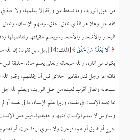
من حبل الوريد، وما تسقط من ورقة إلا يعلمها، ولا حبة في
الله جل وعلا هو الذي خلق الخلق، ومنهم الإنسان، وخلق ا
البحار والأشجار والأحجار، ويعلم حقيقتها وتفاصيلها ودقائ
أَلا يَعْلَمُ مَنْ خَلَقَ
[الملك:14], بلى، بل نقول: إ
يكون من آثاره، والله سبحانه وتعالى يعلم حال الخليقة قبل
فالله عز وجل قدر مقادير الخلائق قبل أن يخلقهم، وقدر الله
سبحانه وتعالى أقرب لعبده من حبل الوريد، ويعلم الله 
مما يجده الإنسان في نفسه، وربما علم الإنسان ما في نفسه أو ل
وساوس لا يعلم الإنسان كنهها وحقيقتها، فيتوجس الإنسان من
حرج أو ضيق أو هم، فيحزن ولا يدري لماذا حزن، أو اهتم ولا 