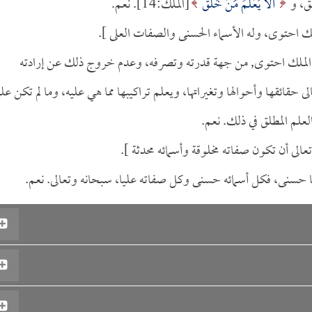
ق، و
أَلا يَعْلَمُ مَنْ خَلَقَ
[الملك:14]. نعم.
لك احتوى، وله الأسماء الحسنى والصفات العلى ].
ى الملك احتوى, من جهة قدرته وتصرفه، وعدم خروج ذلك عن إرادته
قائقها وأحوالها وتغيراتها، ويعلم تراكيبها مما هي عليه، وما لم تكن علي
علم المطلق في ذلك. نعم.
تعالى أن تكون صفاته مخلوقة وأسمائه محدثة ].
ها حسنى، فكل أسمائه حسنى وكل صفاته عليا، سبحانه وتعالى. نعم.