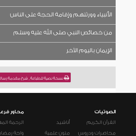
الأنبياء وورثتهم وإقامة الحجة على الناس
من خصائص النبي صلى الله عليه وسلم
الإيمان باليوم الآخر
نسخة نصية للطباعة , شرح مقدمة رسالة ابن أبي زيد القيرواني [2] 
الصوتيات
محاور فرع
القرآن الكريم
أناشيد
الرحمة المه
محاضرات ودروس
متون علمية
واحة رمضان