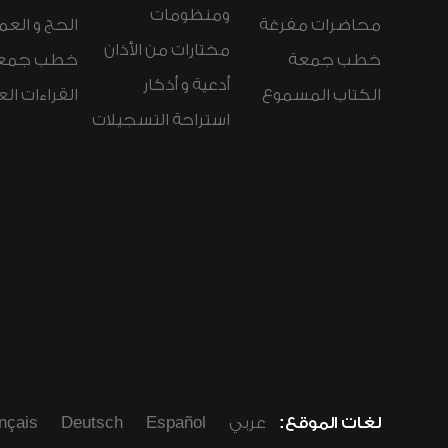
ومنظومات
محاضرات مفرغة
الحج و العم
مختارات من الأذان
خطب جمعة
خطب جمع
أدعية و أذكار
الكتاب المسموع
القراءات ال
استراحة التسجيلات
لغات الموقع:
عربي
Español
Deutsch
nçais