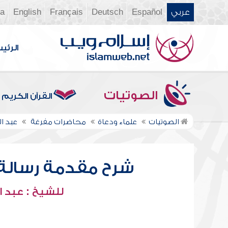
عربي
Español
Deutsch
Français
English
ia
الرئي
الصوتيات
القرآن الكريم
الصوتيات
علماء ودعاة
محاضرات مفرغة
عبد ا
شرح مقدمة رسالة ابن
للشيخ : عبد ا