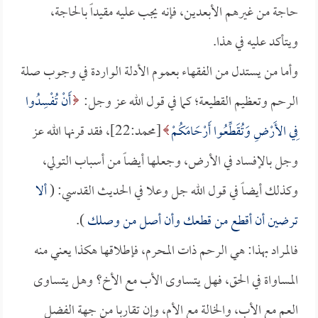
حاجة من غيرهم الأبعدين، فإنه يجب عليه مقيداً بالحاجة،
ويتأكد عليه في هذا.
وأما من يستدل من الفقهاء بعموم الأدلة الواردة في وجوب صلة
الرحم وتعظيم القطيعة؛ كما في قول الله عز وجل:
أَنْ تُفْسِدُوا
فِي الأَرْضِ وَتُقَطِّعُوا أَرْحَامَكُمْ
[محمد:22]، فقد قرنها الله عز
وجل بالإفساد في الأرض، وجعلها أيضاً من أسباب التولي،
وكذلك أيضاً في قول الله جل وعلا في الحديث القدسي: (
ألا
ترضين أن أقطع من قطعك وأن أصل من وصلك
).
فالمراد بهذا: هي الرحم ذات المحرم، فإطلاقها هكذا يعني منه
المساواة في الحق، فهل يتساوى الأب مع الأخ؟ وهل يتساوى
العم مع الأب، والخالة مع الأم، وإن تقاربا من جهة الفضل