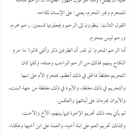
عليه أن يصل، وهذا هو قول جمهور العلماء، أن الرحم شاملة
للمحرم وغير المحرم، يعني: على الإنسان نكاحه.
القول الثالث: ينظرون إلى الرحم ويجعلونها قسمين: رحم محرم،
ورحم ليس بمحرم.
أما الرحم المحرم: لو قدر أن الطرفين ذكر وأنثى قالوا: ما حرم
النكاح بينهم فذلك من الرحم الواجب وصله، وكلما كان
التحريم مغلظاً فالحق في ذلك أعظم، فتحرم الأم على ابنها
والتحريم في ذلك مغلظ، والأبوة في ذلك مغلظة من جهة البنت،
والأبوان يحرمان على أبنائهما والعكس.
ثم يأتي بعد ذلك تحريم الإخوة فيما بينهم، الأخ والأخت،
وكذلك تحريم العم على ابنة أخيه، والعمة على ابن أخيها وهكذا،