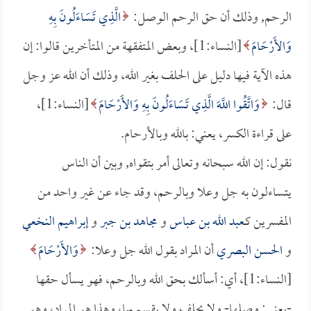
الرحم, وذلك أن حق الرحم الوصل:
الَّذِي تَسَاءَلُونَ بِهِ
وَالأَرْحَامَ
[النساء:1]، وبعض المتفقهة من المتأخرين قالوا: إن
هذه الآية فيها دليل على الحلف بغير الله، وذلك أن الله عز وجل
قال:
وَاتَّقُوا اللَّهَ الَّذِي تَسَاءَلُونَ بِهِ وَالأَرْحَامَ
[النساء:1]،
على قراءة الكسر، يعني: بالله وبالأرحام.
نقول: إن الله سبحانه وتعالى أمر بتقواه, وبين أن الناس
يتساءلون به جل وعلا وبالرحم، وقد جاء عن غير واحد من
المفسرين كـ
عبد الله بن عباس
و
مجاهد بن جبر
و
إبراهيم النخعي
و
الحسن البصري
أن المراد بقول الله جل وعلا:
وَالأَرْحَامَ
[النساء:1]، أي: أسألك بحق الله وبالرحم، فهو يسأل حقها
-يعني: وصلها- ولا يحلف ولا يقسم بها، وهذا هو المراد، وهو