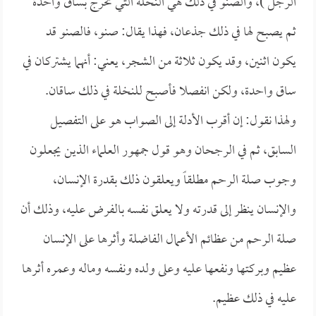
الرجل )، والصنو في ذلك هي النخلة التي تخرج بساق واحدة
ثم يصبح لها في ذلك جذعان، فهذا يقال: صنو، فالصنو قد
يكون اثنين، وقد يكون ثلاثة من الشجر، يعني: أنهما يشتركان في
ساق واحدة، ولكن انفصلا فأصبح للنخلة في ذلك ساقان.
ولهذا نقول: إن أقرب الأدلة إلى الصواب هو على التفصيل
السابق، ثم في الرجحان وهو قول جمهور العلماء الذين يجعلون
وجوب صلة الرحم مطلقاً ويعلقون ذلك بقدرة الإنسان،
والإنسان ينظر إلى قدرته ولا يعلق نفسه بالفرض عليه، وذلك أن
صلة الرحم من عظائم الأعمال الفاضلة وأثرها على الإنسان
عظيم وبركتها ونفعها عليه وعلى ولده ونفسه وماله وعمره أثرها
عليه في ذلك عظيم.