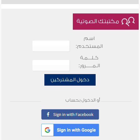
مكتبتك الصوتية
اسم
المستخدم:
كـلـــمـة
الـمـــــرور:
دخول المشتركين
أو الدخول بحساب