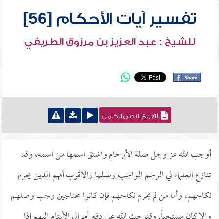
تفسير آيات الأحكام [56]
للشيخ : عبد العزيز بن مرزوق الطريفي
التفريغ النصي الكامل
أوجب الله عز وجل صلة الأرحام واشتق اسمها من اسمه، وقد
تنازع العلماء في الرحم الواجب وصلها والأقرب أنهم الذين يحرم
نكاحهم، وأما من لم يحرم نكاحهم فإن كانوا محتاجين وجب وصلهم
وإلا كان مستحباً. وقد حث الله على دفع أموال الأيتام إليهم إذا