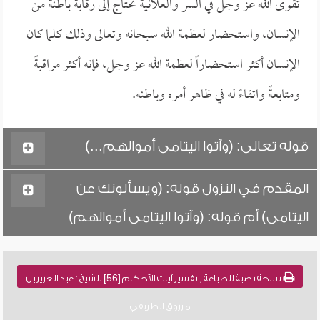
تقوى الله عز وجل في السر والعلانية تحتاج إلى رقابة باطنة من
الإنسان، واستحضار لعظمة الله سبحانه وتعالى وذلك كلما كان
الإنسان أكثر استحضاراً لعظمة الله عز وجل، فإنه أكثر مراقبةً
ومتابعةً واتقاءً له في ظاهر أمره وباطنه.
قوله تعالى: (وآتوا اليتامى أموالهم...)
المقدم في النزول قوله: (ويسألونك عن
اليتامى) أم قوله: (وآتوا اليتامى أموالهم)
نسخة نصية للطباعة , تفسير آيات الأحكام [56] للشيخ : عبد العزيز بن
مرزوق الطريفي