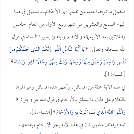
فنكمل ما توقفنا عليه من تفسير آي الأحكام، ونستهل في هذا
اليوم السابع والعشرين من شهر ربيع الأول من العام الخامس
والثلاثين بعد الأربعمائة والألف, ونبتدئ بسورة النساء في قول
الله سبحانه وتعالى:
يَا أَيُّهَا النَّاسُ اتَّقُوا رَبَّكُمُ الَّذِي خَلَقَكُمْ مِنْ
نَفْسٍ وَاحِدَةٍ وَخَلَقَ مِنْهَا زَوْجَهَا وَبَثَّ مِنْهُمَا رِجَالًا كَثِيرًا وَنِسَاءً
[النساء:1].
في هذه الآية جملة من المسائل، وأظهر هذه المسائل وهو المراد
بالكلام على ذلك ما يتعلق بالأرحام في قول الله عز وجل:
وَاتَّقُوا اللَّهَ الَّذِي تَسَاءَلُونَ بِهِ وَالأَرْحَامَ
[النساء:1].
ثمة قراءتان مشهورتان في هذه الآية بجر الأرحام وبفتحها،