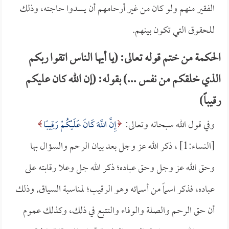
الفقير منهم ولو كان من غير أرحامهم أن يسدوا حاجته، وذلك
للحقوق التي تكون بينهم.
الحكمة من ختم قوله تعالى: (يا أيها الناس اتقوا ربكم
الذي خلقكم من نفس ...) بقوله: (إن الله كان عليكم
رقيباً)
وفي قول الله سبحانه وتعالى:
إِنَّ اللَّهَ كَانَ عَلَيْكُمْ رَقِيبًا
[النساء:1] ، ذكر الله عز وجل بعد بيان الرحم والسؤال بها
وحق الله عز وجل وحق عباده؛ ذكر الله جل وعلا رقابته على
عباده، فذكر اسماً من أسمائه وهو الرقيب؛ لمناسبة السياق, وذلك
أن حق الرحم والصلة والوفاء والتتبع في ذلك، وكذلك عموم