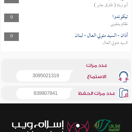
أبو زياد ( طارق جابر )
تيكوندوا
0
نظام يعقوبي
أذان - السيد متولي العال - لبنان
0
السيد متولي العال
عدد مرات
3095021319
الاستماع
عدد مرات الحفظ
839907841