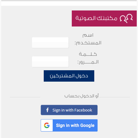
مكتبتك الصوتية
اسم
المستخدم:
كـلـــمـة
الـمـــــرور:
دخول المشتركين
أو الدخول بحساب