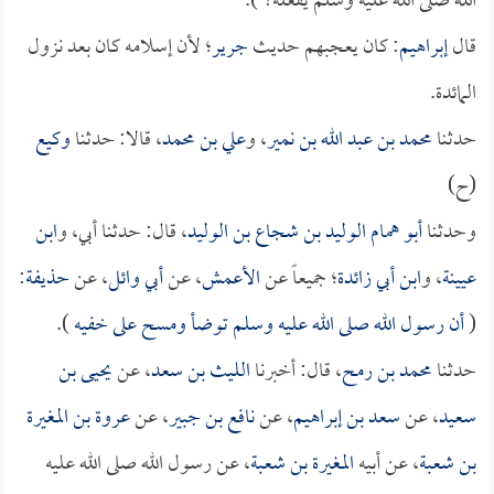
الله صلى الله عليه وسلم يفعله؟ ).
قال
إبراهيم
: كان يعجبهم حديث
جرير
؛ لأن إسلامه كان بعد نزول
المائدة.
حدثنا
محمد بن عبد الله بن نمير
، و
علي بن محمد
، قالا: حدثنا
وكيع
(ح)
وحدثنا
أبو همام الوليد بن شجاع بن الوليد
، قال: حدثنا أبي، و
ابن
عيينة
، و
ابن أبي زائدة
؛ جميعاً عن
الأعمش
، عن
أبي وائل
، عن
حذيفة
:
(
أن رسول الله صلى الله عليه وسلم توضأ ومسح على خفيه
).
حدثنا
محمد بن رمح
، قال: أخبرنا
الليث بن سعد
، عن
يحيى بن
سعيد
، عن
سعد بن إبراهيم
، عن
نافع بن جبير
، عن
عروة بن المغيرة
بن شعبة
، عن أبيه
المغيرة بن شعبة
، عن رسول الله صلى الله عليه