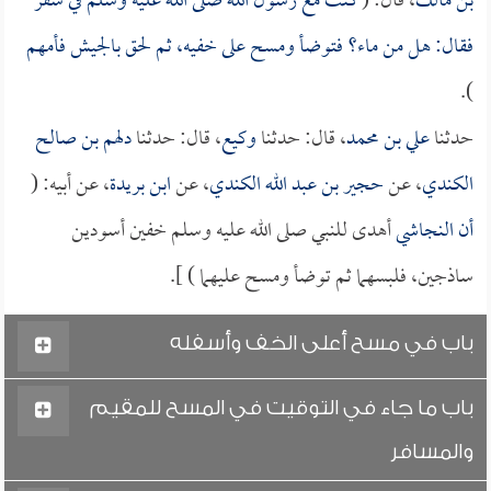
بن مالك
، قال: (
كنت مع رسول الله صلى الله عليه وسلم في سفر
فقال: هل من ماء؟ فتوضأ ومسح على خفيه، ثم لحق بالجيش فأمهم
).
حدثنا
علي بن محمد
، قال: حدثنا
وكيع
، قال: حدثنا
دلهم بن صالح
الكندي
، عن
حجير بن عبد الله الكندي
، عن
ابن بريدة
، عن أبيه: (
أن
النجاشي
أهدى للنبي صلى الله عليه وسلم خفين أسودين
ساذجين، فلبسهما ثم توضأ ومسح عليهما ) ].
باب في مسح أعلى الخف وأسفله
باب ما جاء في التوقيت في المسح للمقيم
والمسافر