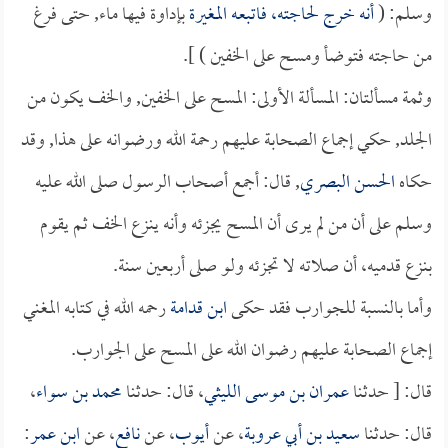
وسلم: (
أنه خرج لحاجته، فاتبعه
المغيرة
بإداوة فيها ماء, حتى فرغ
من حاجته فتوضأ ومسح على الخفين ) ].
وثمة مسألتان: المسألة الأولى: المسح على الخفين, والخف يكون من
الجلد, حكي إجماع الصحابة عليهم رحمة الله ورضوانه على هذا, وقد
حكاه
الحسن البصري
, قال: أجمع أصحاب الرسول صلى الله عليه
وسلم على أن من لم يرى أن المسح يجزئه وأنه ينزع الخف ثم يقوم
بنزع قدميه، أن صلاته لا تجزئه ولو صلى أربعين سنة.
وأما بالنسبة للجوارب فقد حكى
ابن قدامة
رحمه الله في كتابه المغني
إجماع الصحابة عليهم رضوان الله على المسح على الجوارب.
قال: [ حدثنا
عمران بن موسى الليثي
، قال: حدثنا
محمد بن سواء
،
قال: حدثنا
سعيد بن أبي عروبة
، عن
أيوب
، عن
نافع
، عن
ابن عمر
: