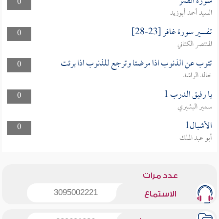
سورة القمر
0
السيد أحمد أبوزيد
تفسير سورة غافر [23-28]
0
المنتصر الكتاني
تتوب عن الذنوب اذا مرضتا وترجع للذنوب اذا برئت
0
خالد الراشد
يا رفيق الدرب 1
0
سمير البشيري
الأشبال1
0
أبو عبد الملك
عدد مرات
3095002221
الاستماع