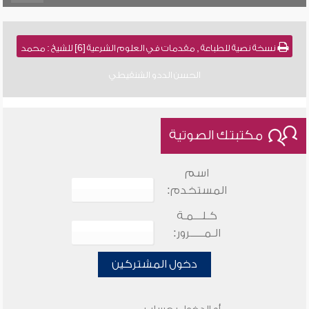
نسخة نصية للطباعة , مقدمات في العلوم الشرعية [6] للشيخ : محمد
الحسن الددو الشنقيطي
مكتبتك الصوتية
اسم
المستخدم:
كـلـــمـة
الـمـــــرور:
دخول المشتركين