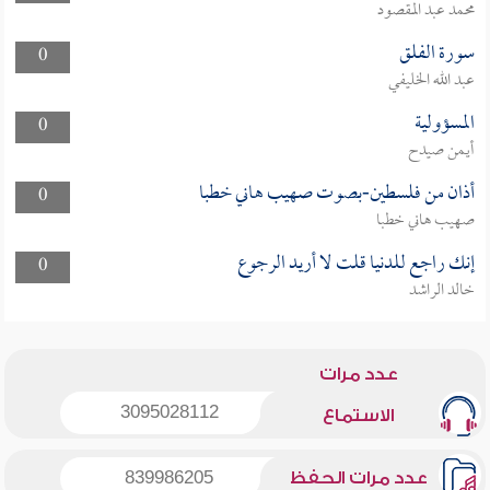
محمد عبد المقصود
سورة الفلق
0
عبد الله الخليفي
المسؤولية
0
أيمن صيدح
أذان من فلسطين-بصوت صهيب هاني خطبا
0
صهيب هاني خطبا
إنك راجع للدنيا قلت لا أريد الرجوع
0
خالد الراشد
عدد مرات
3095028112
الاستماع
عدد مرات الحفظ
839986205