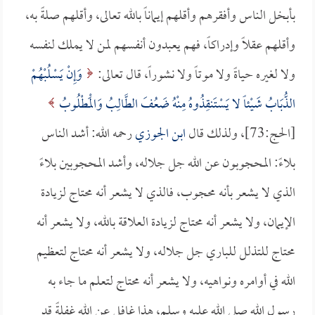
بأبخل الناس وأفقرهم وأقلهم إيماناً بالله تعالى، وأقلهم صلةً به،
وأقلهم عقلاً وإدراكاً، فهم يعبدون أنفسهم لمن لا يملك لنفسه
ولا لغيره حياةً ولا موتاً ولا نشوراً، قال تعالى:
وَإِنْ يَسْلُبْهُمْ
الذُّبَابُ شَيْئاً لا يَسْتَنقِذُوهُ مِنْهُ ضَعُفَ الطَّالِبُ وَالْمَطْلُوبُ
[الحج:73]، ولذلك قال
ابن الجوزي
رحمه الله: أشد الناس
بلاءً: المحجوبون عن الله جل جلاله، وأشد المحجوبين بلاءً
الذي لا يشعر بأنه محجوب، فالذي لا يشعر أنه محتاج لزيادة
الإيمان، ولا يشعر أنه محتاج لزيادة العلاقة بالله، ولا يشعر أنه
محتاج للتذلل للباري جل جلاله، ولا يشعر أنه محتاج لتعظيم
الله في أوامره ونواهيه، ولا يشعر أنه محتاج لتعلم ما جاء به
رسول الله صلى الله عليه وسلم، هذا غافل عن الله غفلةً قد