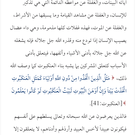
آياته البينات، والغفلة عن مواعظه الدائمة التي هي تذكير
للإنسان، والغفلة عن مشاهد القيامة وما يسبقها من الأشراط،
والغفلة عن الموت، فهذه غفلات كلها مذمومة، وهي داء عضال
يصيب الإنسان إذا تودع منه وقذره الله جل جلاله فإنه يشغله
عن الله جل جلاله بأدنى الأشياء وأتفهها، فيتعلق بأدنى
الأسباب كتعلق المشركين بما يشبه بناء العنكبوت كما وصف الله
ذلك،
مَثَلُ الَّذِينَ اتَّخَذُوا مِنْ دُونِ اللَّهِ أَوْلِيَاءَ كَمَثَلِ الْعَنكَبُوتِ
اتَّخَذَتْ بَيْتاً وَإِنَّ أَوْهَنَ الْبُيُوتِ لَبَيْتُ الْعَنْكَبُوتِ لَوْ كَانُوا يَعْلَمُونَ
[العنكبوت:41].
فالذين يعرضون عن الله سبحانه وتعالى يسلطهم على أنفسهم
فيكونون عبيداً لأخس العبيد وأرذلهم وأدناهم، لا يتعلقون إلا