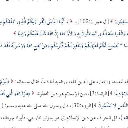
ْ مُسْلِمُونَ
[آل عمران:102]..
يَا أَيُّهَا النَّاسُ اتَّقُوا رَبَّكُمُ الَّذِي خَلَقَكُمْ م
اتَّقُوا اللَّهَ الَّذِي تَسَاءَلُونَ بِهِ وَالأَرْحَامَ إِنَّ اللَّهَ كَانَ عَلَيْكُمْ رَقِيبًا
يدًا
*
يُصْلِحْ لَكُمْ أَعْمَالَكُمْ وَيَغْفِرْ لَكُمْ ذُنُوبَكُمْ وَمَنْ يُطِعِ اللَّهَ وَرَسُولَهُ فَقَدْ فَا
له لنفسه، واختاره على الدين كله، ورضيه لنا ديناً، فقال سبحانه:
الْيَوْمَ
لامَ دِينًا
[المائدة:3]، دين الإسلام هو دين الفطرة،
فِطْرَةَ اللَّهِ الَّتِي فَطَر
رَ النَّاسِ لا يَعْلَمُونَ
[الروم:30]، قال رسول الله صلى الله عليه وسلم: (
ك
انه
)، كل انحراف عن دين الإسلام إنما هو بمؤثر خارجي، فأبواه يهودانه، 