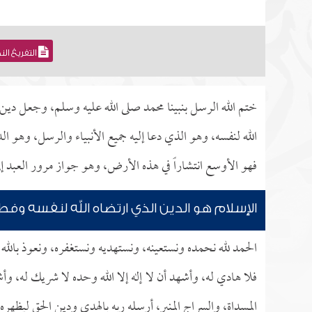
التفريغ ال
ختم الله الرسل بنبينا محمد صلى الله عليه وسلم، وجعل دين ا
الله لنفسه، وهو الذي دعا إليه جميع الأنبياء والرسل، وهو 
فهو الأوسع انتشاراً في هذه الأرض، وهو جواز مرور العبد إلى 
الإسلام هو الدين الذي ارتضاه الله لنفسه وفطر
الحمد لله نحمده ونستعينه، ونستهديه ونستغفره، ونعوذ بالله
فلا هادي له، وأشهد أن لا إله إلا الله وحده لا شريك له، وأ
المسداة، والسراج المنير، أرسله ربه بالهدى ودين الحق ليظه