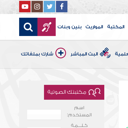
المكتبة
المواريث
بنين وبنات
علمية
البث المباشر
شارك بملفاتك
مكتبتك الصوتية
اسم
المستخدم:
كـلـــمـة