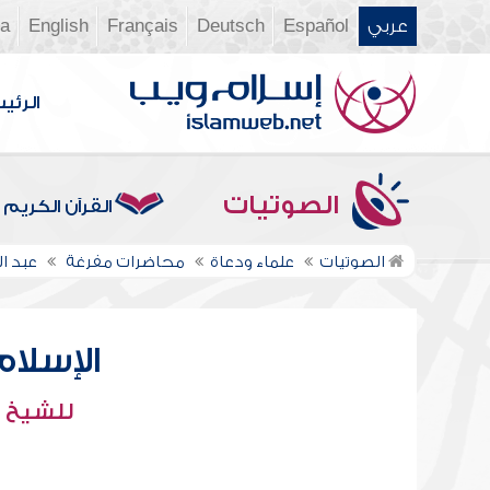
عربي
Español
Deutsch
Français
English
ia
الرئي
الصوتيات
القرآن الكريم
الصوتيات
علماء ودعاة
محاضرات مفرغة
عبد 
الإسلا
للشيخ :