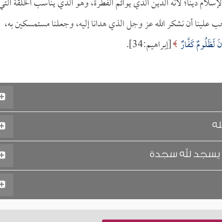
إسلام ديناً؛ لأنه الدين الذي يوائم الفطرة، وهو الذي يناسب الخلقة التي
واجب علينا أن نشكر الله عز وجل الذي هدانا إليه، وجعلنا مستمسكين به،
نَ لَظَلُومٌ كَفَّارٌ
[إبراهيم:34].
له
 يسجد لله سجدة