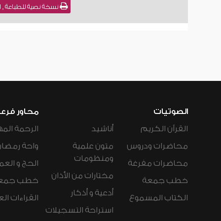
نسخة نصية للطباعة , ا
الصوتيات
محاور فرع
القرآن الكريم
أناشيد
الرحمة المه
محاضرات ودروس
متون علمية
واحة رمضان
ومنظومات
محاضرات مفرغة
الحج و العم
مختارات من الأذان
خطب جمعة
خطب جمع
أدعية و أذكار
الكتاب المسموع
القراءات ال
استراحة التسجيلات