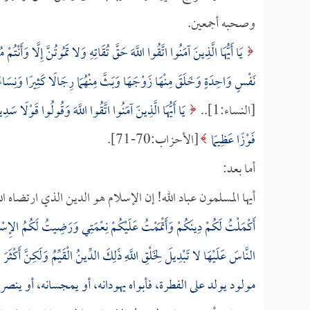
وصحبه أجمعين.
يَا أَيُّهَا الَّذِينَ آمَنُوا اتَّقُوا اللَّهَ حَقَّ تُقَاتِهِ وَلا تَمُوتُنَّ إِلَّا وَأَنْتُم
نَفْسٍ وَاحِدَةٍ وَخَلَقَ مِنْهَا زَوْجَهَا وَبَثَّ مِنْهُمَا رِجَالًا كَثِيرًا وَنِسَاءً وَ
[النساء:1]..
يَا أَيُّهَا الَّذِينَ آمَنُوا اتَّقُوا اللَّهَ وَقُولُوا قَوْلًا سَدِ
فَوْزًا عَظِيمًا
[الأحزاب:70-71].
أما بعد:
أيها المسلمون عباد الله! إن الإسلام هو الدين الذي ارتضاه ال
أَكْمَلْتُ لَكُمْ دِينَكُمْ وَأَتْمَمْتُ عَلَيْكُمْ نِعْمَتِي وَرَضِيتُ لَكُمُ الإِسْ
النَّاسَ عَلَيْهَا لا تَبْدِيلَ لِخَلْقِ اللَّهِ ذَلِكَ الدِّينُ الْقَيِّمُ وَلَكِنَّ أَكْثَ
مولود يولد على الفطرة، فأبواه يهودانه، أو يمجسانه، أو ينصر