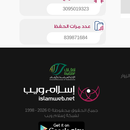
3095019323
عدد مرات الحفظ
839871684
زوار
جميع الحقوق محفوظة © 2026 - 1998
لشبكة إسلام ويب