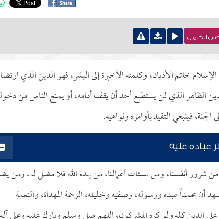
نصي الكامل
لإسلام خاتم الأديان، وكلمته الأخيرة إلى البشر، فهو الدين الذي ارتضاه
الدين الظاهر الذي لن يستطيع أحد أن يقف أمامه، أو يمنع الناس من دخوله
الجنة، فينبغي التقيد بأوامره ونواهيه.
 عباده عليه
 من شرور أنفسنا، ومن سيئات أعمالنا، من يهده الله فلا مضل له، ومن يض
شهد أن محمداً عبده ورسوله، وصفيه وخليله، الرحمة المهداة، والنعمة
ره على الدين كله ولو كره المشركون، اللهم صل وسلم وبارك عليه وعلى آله