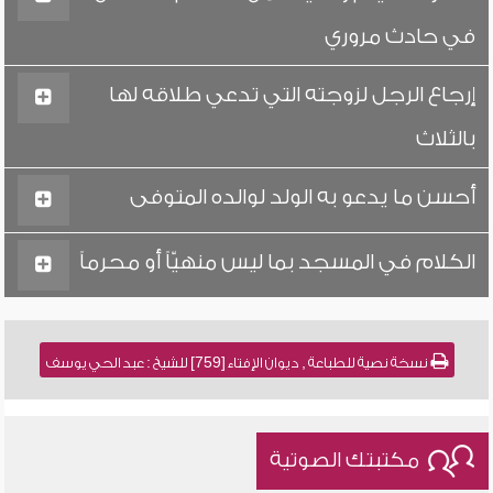
في حادث مروري
إرجاع الرجل لزوجته التي تدعي طلاقه لها
بالثلاث
أحسن ما يدعو به الولد لوالده المتوفى
الكلام في المسجد بما ليس منهيّاً أو محرماً
نسخة نصية للطباعة , ديوان الإفتاء [759] للشيخ : عبد الحي يوسف
مكتبتك الصوتية