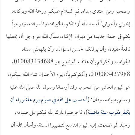
وصحبه ومن اهتدى بهداه، ثم السلام عليكم ورحمة الله وبركاته.
إخوتي وأخواتي! أسعد الله أوقاتكم بالخيرات والمسرات، ومرحباً
بكم في حلقة جديدة من ديوان الإفتاء، نسأل الله عز وجل أن يجعلها
نافعةً مفيدة، وأن يوفقكم لحسن السؤال، وأن يلهمني سداد
الجواب، وأذكركم بأن هاتف البرنامج هو 010083434688،
010083437988، وأذكركم بأن يوم الأحد إن شاء الله سيكون
هو اليوم العاشر من المحرم، وقد أوصانا رسول الله صلى الله عليه
وسلم بصيامه، وقال: (
أحتسب على الله في صيام يوم عاشوراء أن
يكفر ذنوب سنة ماضية
)، فاحرصوا بارك الله فيكم على صيامه،
وحبذا لو ضممتم إليه اليوم التاسع لتصيبوا السنة، وأسأل الله أن