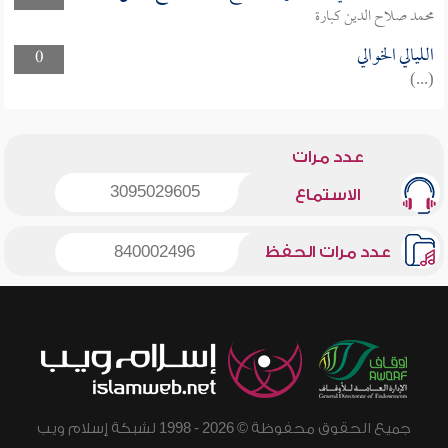
محمد صلاح الدين كبارة
الليالي الخوالي
0
(...)
عدد مرات
3095029605
الاستماع
عدد مرات الحفظ
840002496
جميع الحقوق محفوظة © 2026 - 1998 لشبكة إسلام ويب