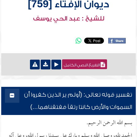
ديوان الإفتاء [759]
للشيخ : عبد الحي يوسف
التفريغ النصي الكامل
تفسير قوله تعالى: (أولم ير الذين كفروا أن
السموات والأرض كانتا رتقاً ففتقناهما...)
بسم الله الرحمن الرحيم.
الحمد لله، وصلى الله وسلم وبارك على سيدنا رسول الله، وعلى آله