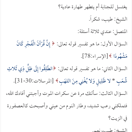
يغتسل للجنابة أم يتطهر طهارة عادية؟
الشيخ: طيب، شكراً.
المتصل: عندي ثلاثة أسئلة:
السؤال الأول: ما هو تفسير قوله تعالى:
إِنَّ قُرْآنَ الْفَجْرِ كَانَ
مَشْهُودًا
[الإسراء:78].
السؤال الثاني: ما هو تفسير قوله تعالى:
انطَلِقُوا إِلَى ظِلٍّ ذِي ثَلاثِ
شُعَبٍ
*
لا ظَلِيلٍ وَلا يُغْنِي مِنَ اللهَبِ
[المرسلات:30-31].
السؤال الثالث: سألتك مرة عن سكرات الموت وأجبتني أفادك الله،
فتملكني رعب شديد، وطار النوم من عيني وأصبحت كالعصفورة
في الزيت؟
الشيخ: طيب، نعم.