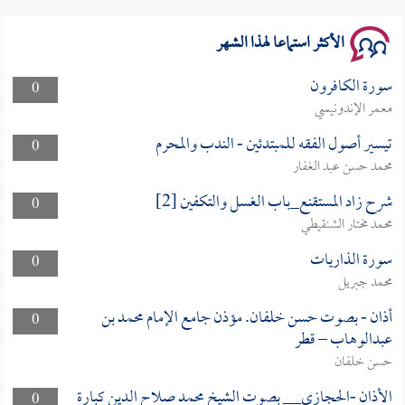
الأكثر استماعا لهذا الشهر
سورة الكافرون
0
معمر الإندونيسي
تيسير أصول الفقه للمبتدئين - الندب والمحرم
0
محمد حسن عبد الغفار
شرح زاد المستقنع_باب الغسل والتكفين [2]
0
محمد مختار الشنقيطي
سورة الذاريات
0
محمد جبريل
أذان - بصوت حسن خلفان. مؤذن جامع الإمام محمد بن
0
عبدالوهاب – قطر
حسن خلفان
الأذان -الحجازي__ بصوت الشيخ محمد صلاح الدين كبارة
0