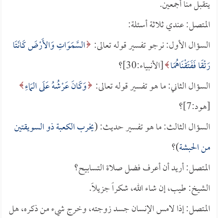
يتقبل منا أجمعين.
المتصل: عندي ثلاثة أسئلة:
السؤال الأول: نرجو تفسير قوله تعالى:
السَّمَوَاتِ وَالأَرْضَ كَانَتَا
رَتْقًا فَفَتَقْنَاهُمَا
[الأنبياء:30]؟
السؤال الثاني: ما هو تفسير قوله تعالى:
وَكَانَ عَرْشُهُ عَلَى المَاءِ
[هود:7]؟
السؤال الثالث: ما هو تفسير حديث: (
يخرب الكعبة ذو السويقتين
من الحبشة
)؟
المتصل: أريد أن أعرف فضل صلاة التسابيح؟
الشيخ: طيب، إن شاء الله، شكراً جزيلاً.
المتصل: إذا لامس الإنسان جسد زوجته، وخرج شيء من ذكره، هل