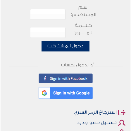
اسم
المستخدم:
كـلـــمـة
الـمـــــرور:
دخول المشتركين
أو الدخول بحساب
استرجاع الرمز السري
تسجيل عضو جديد