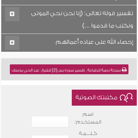
تفسير قوله تعالى: (إنا نحن نحي الموتى
ونكتب ما قدموا ...)
إحصاء الله على عباده أعمالهم
نسخة نصية للطباعة , تفسير سورة يس [2] للشيخ : عبد الحي يوسف
مكتبتك الصوتية
اسم
المستخدم:
كـلـــمـة