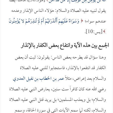
أَنَّهُ لَنْ يُؤْمِنَ مِنْ قَوْمِكَ إِلاَّ مَنْ قَدْ آمَنَ
[هود:36]، هاهنا أيضاً
يقول لنبيه عليه الصلاة والسلام: هؤلاء الناس الإنذار وعدمه
عندهم سواء؛
وَسَوَاءٌ عَلَيْهِمْ أَأَنذَرْتَهُمْ أَمْ لَمْ تُنذِرْهُمْ لا يُؤْمِنُونَ
[يس:10].
الجمع بين هذه الآية وانتفاع بعض الكفار بالإنذار
وهنا سؤال قد يطرحه بعض الناس: يقولون: ثبت أن بعض
الكفار قد انتفعوا بالإنذار، فاستجابوا للنبي عليه الصلاة
والسلام بعد إعراض، مثلاً
عمر بن الخطاب بن نفيل العدوي
رضي الله عنه كان كافراً ست سنين، يعارض النبي عليه الصلاة
والسلام؛ بل ويعذب المسلمين؛ بل يريد قتل النبي عليه الصلاة
والسلام، لكنه لما سمع الآيات التي في سورة الحاقة، وسمع