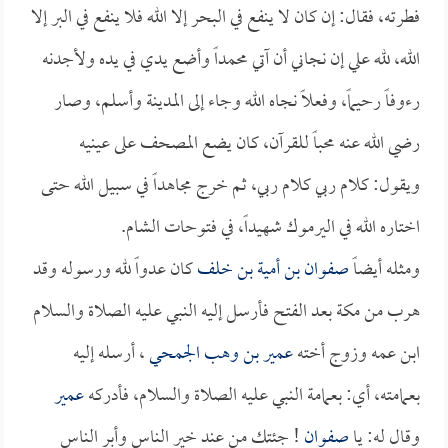
فطرته، فقال: إن كان لا ينفع في البحر إلا الله فلا ينفع في البر إلا
الله، لله علي إن نجاني أن آتي محمداً وأضع يدي في يده ولأجدنه
رءوفاً رحيماً، وفعلاً نجاه الله وجاء إلى المدينة وأسلم، وصار
رضي الله عنه محباً للقرآن، كان يضع المصحف على عينيه
ويقول: كلام ربي كلام ربي، ثم خرج مجاهداً في سبيل الله حتى
اختاره الله في اليرموك شهيداً، في فتوحات الشام.
ومثله أيضاً
صفوان بن أمية بن خلف
كان عدواً لله ورسوله وقد
هرب من مكة بعد الفتح فأرسل إليه النبي عليه الصلاة والسلام
ابن عمه وزوج أخته
عمير بن وهب الجمحي
، أرسله إليه
بعمامته، أي: بعمامة النبي عليه الصلاة والسلام، فأدركه
عمير
وقال له: يا
صفوان
! جئتك من عند خير الناس وأبر الناس