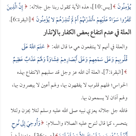
يُؤْمِنُونَ
[يس:10]، هذه الآية كقول ربنا جل جلاله:
إِنَّ الَّذِينَ
كَفَرُوا سَوَاءٌ عَلَيْهِمْ ءأَنذَرْتَهُمْ أَمْ لَمْ تُنذِرْهُمْ لا يُؤْمِنُونَ
[البقرة:6]. ‏
العلة في عدم انتفاع بعض الكفار بالإنذار
والعلة في أنهم لا ينتفعون هي ما قال الله:
خَتَمَ اللَّهُ عَلَى
قُلُوبِهِمْ وَعَلَى سَمْعِهِمْ وَعَلَى أَبْصَارِهِمْ غِشَاوَةٌ وَلَهُمْ عَذَابٌ عَظِيمٌ
[البقرة:7]، العلة أن الله عز وجل قد سلبهم الانتفاع بهذه
الحواس؛ فلهم قلوب لا يفقهون بها، ولهم أعين لا يبصرون بها،
ولهم آذان لا يسمعون بها.
فالله جل جلاله يعزي نبيه صلى الله عليه وسلم لئلا يحزن ولئلا
يتحسر، كما قال لنوح عليه الصلاة والسلام:
وَأُوحِيَ إِلَى نُوحٍ