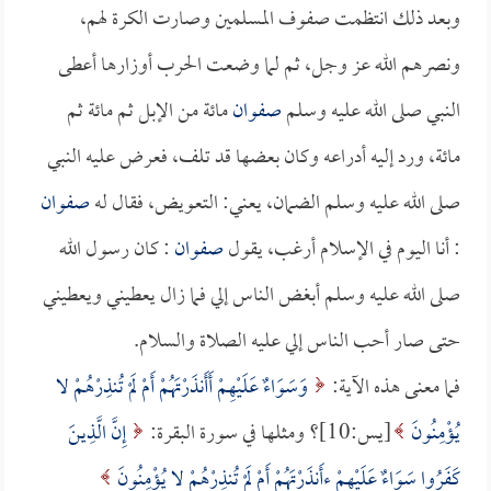
وبعد ذلك انتظمت صفوف المسلمين وصارت الكرة لهم،
ونصرهم الله عز وجل، ثم لما وضعت الحرب أوزارها أعطى
النبي صلى الله عليه وسلم
صفوان
مائة من الإبل ثم مائة ثم
مائة، ورد إليه أدراعه وكان بعضها قد تلف، فعرض عليه النبي
صلى الله عليه وسلم الضمان، يعني: التعويض، فقال له
صفوان
: أنا اليوم في الإسلام أرغب، يقول
صفوان
: كان رسول الله
صلى الله عليه وسلم أبغض الناس إلي فما زال يعطيني ويعطيني
حتى صار أحب الناس إلي عليه الصلاة والسلام.
فما معنى هذه الآية:
وَسَوَاءٌ عَلَيْهِمْ أَأَنذَرْتَهُمْ أَمْ لَمْ تُنذِرْهُمْ لا
يُؤْمِنُونَ
[يس:10]؟ ومثلها في سورة البقرة:
إِنَّ الَّذِينَ
كَفَرُوا سَوَاءٌ عَلَيْهِمْ ءأَنذَرْتَهُمْ أَمْ لَمْ تُنذِرْهُمْ لا يُؤْمِنُونَ