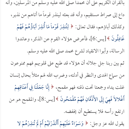
بالقرآن الكريم على أن محمداً صلى الله عليه وسلم من المرسلين، وأنه
داع إلى صراط مستقيم، وأنه قد بعثه لينذر قوماً ما أتاهم من نذير،
وكذلك آباؤهم، فقال تعالى:
لِتُنذِرَ قَوْماً مَا أُنذِرَ آبَاؤُهُمْ فَهُمْ
غَافِلُونَ
[يس:6]، فأعرض هؤلاء القوم عن الذكر، وعاندوا
الرسالة، وأبوا الانقياد لشرع محمد صلى الله عليه وسلم.
ثم بين ربنا جل جلاله أن هؤلاء قد طبع على قلوبهم فهم ممنوعون
من سماع الهدى والنظر في أدلته، وضرب الله لهم مثلاً بحال إنسان
غلت يداه وجمعتا تحت ذقنه فهو مقمح،
إِنَّا جَعَلْنَا فِي أَعْنَاقِهِمْ
أَغْلالاً فَهِيَ إِلَى الأَذْقَانِ فَهُمْ مُقْمَحُونَ
[يس:8]، والمقمح هو من
ارتفع رأسه فلا يستطيع أن يخفضه.
يقول الله عز وجل:
وَسَوَاءٌ عَلَيْهِمْ أَأَنذَرْتَهُمْ أَمْ لَمْ تُنذِرْهُمْ لا