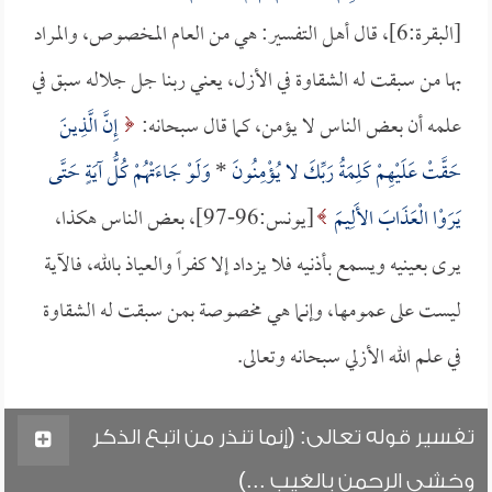
[البقرة:6]، قال أهل التفسير: هي من العام المخصوص، والمراد
بها من سبقت له الشقاوة في الأزل، يعني ربنا جل جلاله سبق في
علمه أن بعض الناس لا يؤمن، كما قال سبحانه:
إِنَّ الَّذِينَ
حَقَّتْ عَلَيْهِمْ كَلِمَةُ رَبِّكَ لا يُؤْمِنُونَ
*
وَلَوْ جَاءَتْهُمْ كُلُّ آيَةٍ حَتَّى
يَرَوْا الْعَذَابَ الأَلِيمَ
[يونس:96-97]، بعض الناس هكذا،
يرى بعينيه ويسمع بأذنيه فلا يزداد إلا كفراً والعياذ بالله، فالآية
ليست على عمومها، وإنما هي مخصوصة بمن سبقت له الشقاوة
في علم الله الأزلي سبحانه وتعالى.
تفسير قوله تعالى: (إنما تنذر من اتبع الذكر
وخشي الرحمن بالغيب ...)