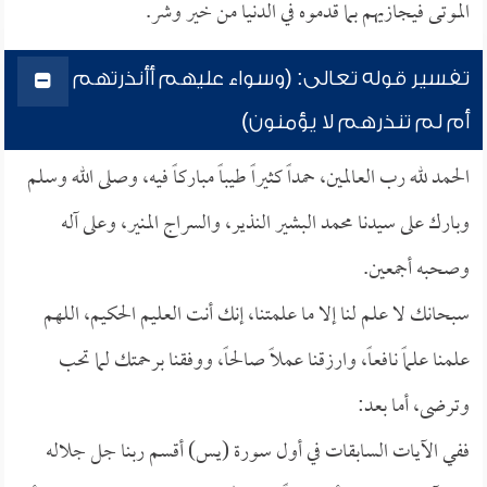
الموتى فيجازيهم بما قدموه في الدنيا من خير وشر.
تفسير قوله تعالى: (وسواء عليهم أأنذرتهم
أم لم تنذرهم لا يؤمنون)
الحمد لله رب العالمين، حمداً كثيراً طيباً مباركاً فيه، وصلى الله وسلم
وبارك على سيدنا محمد البشير النذير، والسراج المنير، وعلى آله
وصحبه أجمعين.
سبحانك لا علم لنا إلا ما علمتنا، إنك أنت العليم الحكيم، اللهم
علمنا علماً نافعاً، وارزقنا عملاً صالحاً، ووفقنا برحمتك لما تحب
وترضى، أما بعد:
ففي الآيات السابقات في أول سورة (يس) أقسم ربنا جل جلاله