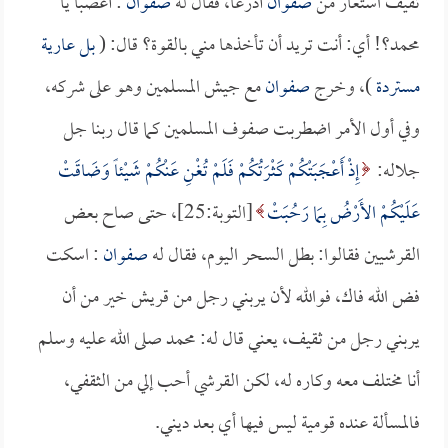
ثقيف استعار من
صفوان
أدرعاً، فقال له
صفوان
: أغصباً يا
محمد؟! أي: أنت تريد أن تأخذها مني بالقوة؟ قال: (
بل عارية
مستردة
)، وخرج
صفوان
مع جيش المسلمين وهو على شركه،
وفي أول الأمر اضطربت صفوف المسلمين كما قال ربنا جل
جلاله:
إِذْ أَعْجَبَتْكُمْ كَثْرَتُكُمْ فَلَمْ تُغْنِ عَنْكُمْ شَيْئاً وَضَاقَتْ
عَلَيْكُمْ الأَرْضُ بِمَا رَحُبَتْ
[التوبة:25]، حتى صاح بعض
القرشيين فقالوا: بطل السحر اليوم، فقال له
صفوان
: اسكت
فض الله فاك، فوالله لأن يربني رجل من قريش خير من أن
يربني رجل من ثقيف، يعني قال له: محمد صلى الله عليه وسلم
أنا مختلف معه وكاره له، لكن القرشي أحب إلي من الثقفي،
فالمسألة عنده قومية ليس فيها أي بعد ديني.