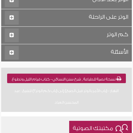
الوتر على الراحلة
كم الوتر
الأسئلة
نسخة نصية للطباعة , شرح سنن النسائي - كتاب قيام الليل وتطوع
النهار - (باب الأمر بالوتر قبل الصبح) إلى (باب كم الوتر؟) للشيخ : عبد
المحسن العباد
مكتبتك الصوتية