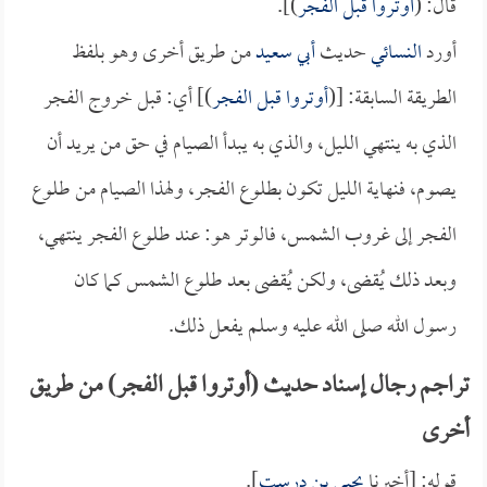
قال: (
أوتروا قبل الفجر
)].
أورد
النسائي
حديث
أبي سعيد
من طريق أخرى وهو بلفظ
الطريقة السابقة: [(
أوتروا قبل الفجر
)] أي: قبل خروج الفجر
الذي به ينتهي الليل، والذي به يبدأ الصيام في حق من يريد أن
يصوم، فنهاية الليل تكون بطلوع الفجر، ولهذا الصيام من طلوع
الفجر إلى غروب الشمس، فالوتر هو: عند طلوع الفجر ينتهي،
وبعد ذلك يُقضى، ولكن يُقضى بعد طلوع الشمس كما كان
رسول الله صلى الله عليه وسلم يفعل ذلك.
تراجم رجال إسناد حديث (أوتروا قبل الفجر) من طريق
أخرى
قوله: [أخبرنا
يحيى بن درست
].