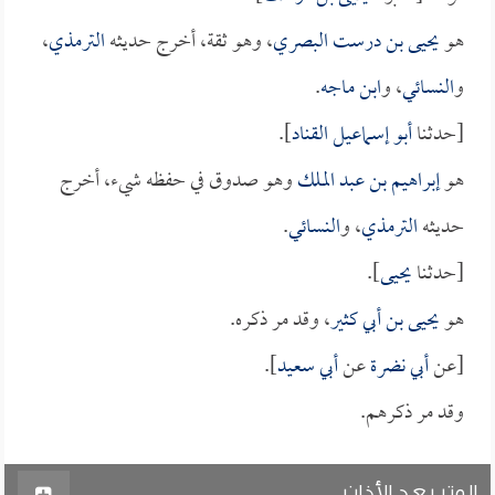
هو
يحيى بن درست البصري
، وهو ثقة، أخرج حديثه
الترمذي
،
و
النسائي
، و
ابن ماجه
.
[حدثنا
أبو إسماعيل القناد
].
هو
إبراهيم بن عبد الملك
وهو صدوق في حفظه شيء، أخرج
حديثه
الترمذي
، و
النسائي
.
[حدثنا
يحيى
].
هو
يحيى بن أبي كثير
، وقد مر ذكره.
[عن
أبي نضرة
عن
أبي سعيد
].
وقد مر ذكرهم.
الوتر بعد الأذان