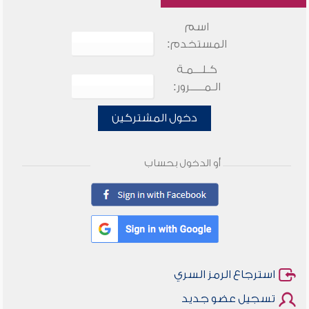
اسم
المستخدم:
كـلـــمـة
الـمـــــرور:
دخول المشتركين
أو الدخول بحساب
استرجاع الرمز السري
تسجيل عضو جديد