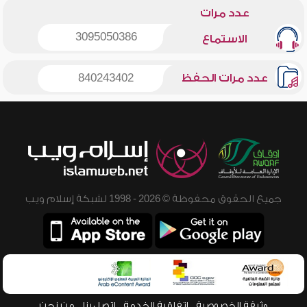
عدد مرات
3095050386
الاستماع
عدد مرات الحفظ
840243402
جميع الحقوق محفوظة © 2026 - 1998 لشبكة إسلام ويب
وثيقة الخصوصية
اتفاقية الخدمة
اتصل بنا
من نحن