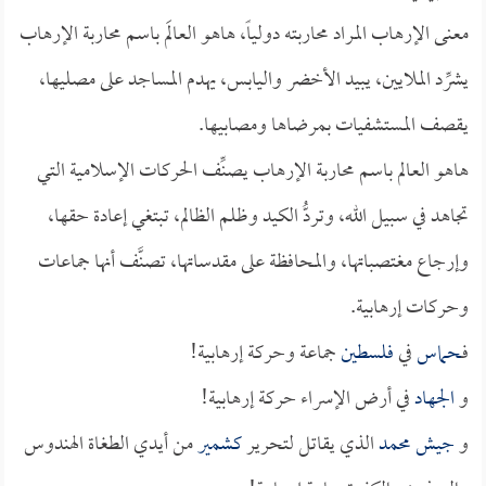
معنى الإرهاب المراد محاربته دولياً، هاهو العالَم باسم محاربة الإرهاب
يشرِّد الملايين، يبيد الأخضر واليابس، يهدم المساجد على مصليها،
يقصف المستشفيات بمرضاها ومصابيها.
هاهو العالم باسم محاربة الإرهاب يصنِّف الحركات الإسلامية التي
تجاهد في سبيل الله، وتردُّ الكيد وظلم الظالم، تبتغي إعادة حقها،
وإرجاع مغتصباتها، والمحافظة على مقدساتها، تصنَّف أنها جماعات
وحركات إرهابية.
فـ
حماس
في
فلسطين
جماعة وحركة إرهابية!
و
الجهاد
في أرض الإسراء حركة إرهابية!
و
جيش محمد
الذي يقاتل لتحرير
كشمير
من أيدي الطغاة الهندوس