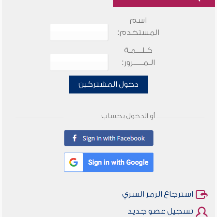
اسم
المستخدم:
كـلـــمـة
الـمـــــرور:
دخول المشتركين
أو الدخول بحساب
استرجاع الرمز السري
تسجيل عضو جديد