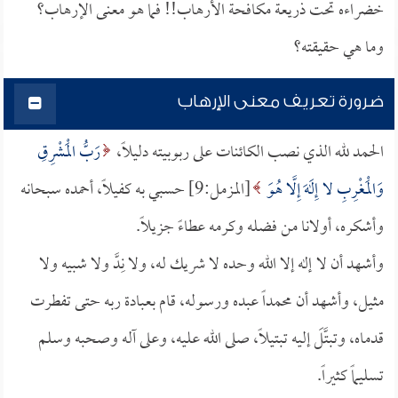
خضراءه تحت ذريعة مكافحة الأرهاب!! فما هو معنى الإرهاب؟
وما هي حقيقته؟
ضرورة تعريف معنى الإرهاب
الحمد لله الذي نصب الكائنات على ربوبيته دليلاً،
رَبُّ الْمَشْرِقِ
وَالْمَغْرِبِ لا إِلَهَ إِلَّا هُوَ
[المزمل:9] حسبي به كفيلاً، أحمده سبحانه
وأشكره، أولانا من فضله وكرمه عطاءً جزيلاً.
وأشهد أن لا إله إلا الله وحده لا شريك له، ولا نِدَّ ولا شبيه ولا
مثيل، وأشهد أن محمداً عبده ورسوله، قام بعبادة ربه حتى تفطرت
قدماه، وتبتَّلَ إليه تبتيلاً، صلى الله عليه، وعلى آله وصحبه وسلم
تسليماً كثيراً.