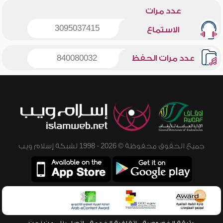
عدد مرات
3095037415
الاستماع
عدد مرات الحفظ
840080032
جميع الحقوق محفوظة © 2026 - 1998 لشبكة إسلام ويب