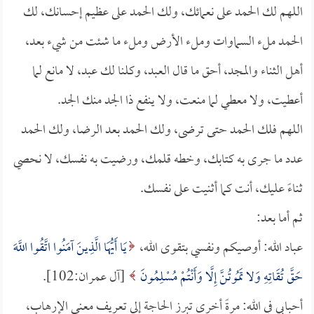
اللهم لك الحمد على نعمائك، ولك الحمد على عظيم إحسانك، لك
الحمد ملء السماوات وملء الأرض وملء ما شئت من شيء بعد،
أهل الثناء والمجد، أحق ما قال العبد، وكلنا لك عبد، لا مانع لما
أعطيت، ولا معطي لما منعت، ولا ينفع ذا الجد منك الجد.
اللهم فلك الحمد حتى ترضى، ولك الحمد بعد الرضا، ولك الحمد
عدد ما جرى به كتابك، وخطه قلمك، ورضيت به نفسك، لا نحصي
ثناءً عليك، أنت كما أثنيت على نفسك.
ثم أما بعد:
عباد الله: أوصيـكم ونفـسي بتقوى الله،
يَا أَيُّهَا الَّذِينَ آمَنُوا اتَّقُوا اللَّهَ
حَقَّ تُقَاتِهِ وَلا تَمُوتُنَّ إِلَّا وَأَنْتُمْ مُسْلِمُونَ
[آل عمران:102].
أحبابي في الله: مرةً أخرى تبرز الحاجة إلى تعريف معنى الإرهاب،