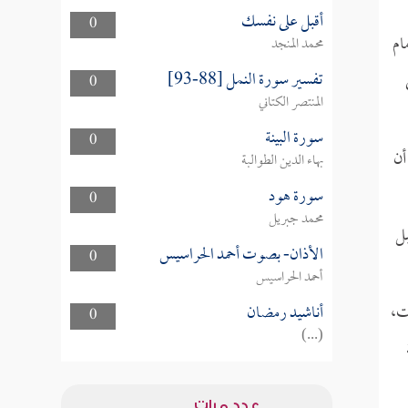
أقبل على نفسك
0
ام
محمد المنجد
تفسير سورة النمل [88-93]
0
المنتصر الكتاني
سورة البينة
0
أن
بهاء الدين الطوالبة
سورة هود
0
محمد جبريل
بل
الأذان- بصوت أحمد الحراسيس
0
أحمد الحراسيس
ت،
أناشيد رمضان
0
(...)
عدد مرات