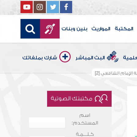
المكتبة
المواريث
بنين وبنات
علمية
البث المباشر
شارك بملفاتك
الإمام الشافعي [2]
مكتبتك الصوتية
اسم
المستخدم:
كـلـــمـة