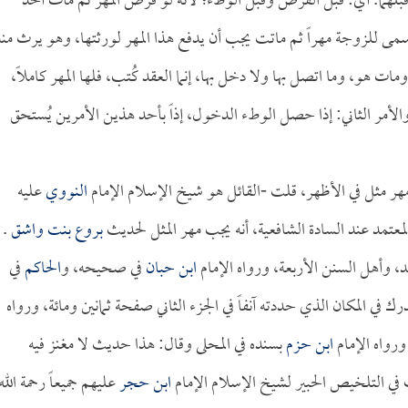
بلهما. أي: قبل الفرض وقبل الوطء؛ لأنه لو فُرض المهر ثم مات أحد
 سمى للزوجة مهراً ثم ماتت يجب أن يدفع هذا المهر لورثتها، وهو يرث منه
ات هو، وما اتصل بها ولا دخل بها، إنما العقد كُتب، فلها المهر كاملاً،
 والأمر الثاني: إذا حصل الوطء الدخول، إذاً بأحد هذين الأمرين يُستحق
هر مثل في الأظهر، قلت -القائل هو شيخ الإسلام الإمام
النووي
عليه
المعتمد عند السادة الشافعية، أنه يجب مهر المثل لحديث
بروع بنت واشق
.
د، وأهل السنن الأربعة، ورواه الإمام
ابن حبان
في صحيحه، و
الحاكم
في
رك في المكان الذي حددته آنفاً في الجزء الثاني صفحة ثمانين ومائة، ورواه
رواه الإمام
ابن حزم
بسنده في المحلى وقال: هذا حديث لا مغنز فيه
في التلخيص الحبير لشيخ الإسلام الإمام
ابن حجر
عليهم جميعاً رحمة الله