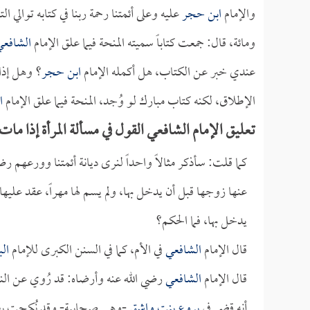
والإمام
ابن حجر
عليه وعلى أئمتنا رحمة ربنا في كتابه توالي 
ومائة، قال: جمعت كتاباً سميته المنحة فيما علق الإمام
الشافعي
عندي خبر عن الكتاب، هل أكمله الإمام
ابن حجر
؟ وهل إذا 
الإطلاق، لكنه كتاب مبارك لو وُجد، المنحة فيما علق الإمام
ا
تعليق الإمام الشافعي القول في مسألة المرأة إذا م
كما قلت: سأذكر مثالاً واحداً لنرى ديانة أئمتنا وورعهم رض
عنها زوجها قبل أن يدخل بها، ولم يسم لها مهراً، عقد عليها
يدخل بها، فما الحكم؟
قال الإمام
الشافعي
في الأم، كما في السنن الكبرى للإمام
ال
قال الإمام
الشافعي
رضي الله عنه وأرضاه: قد رُوي عن النب
أنه قضى في
بروع بنت واشق
-وهي صحابية- وقد نُكحت بغير 