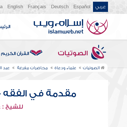
عربي
Español
Deutsch
Français
English
ia
الرئي
الصوتيات
القرآن الكريم
الصوتيات
علماء ودعاة
محاضرات مفرغة
عبد ا
مقدمة في الفقه - ف
للشيخ : 