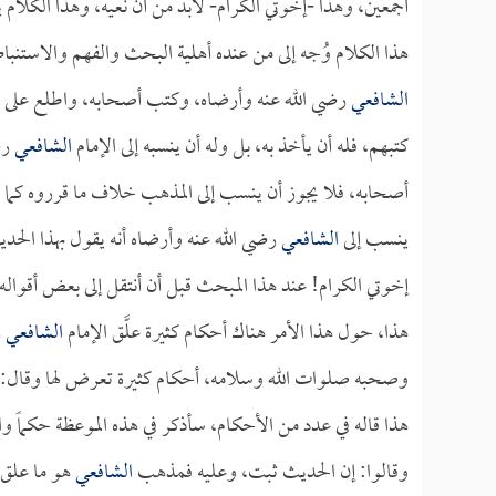
أجمعين، وهذا -إخوتي الكرام- لابد من أن نعيه، وهذا الكلام ين
هذا الكلام وُجه إلى من عنده أهلية البحث والفهم والاستنباط،
الشافعي
رضي الله عنه وأرضاه، وكتب أصحابه، واطلع على أد
كتبهم، فله أن يأخذ به، بل وله أن ينسبه إلى الإمام
الشافعي
رض
أصحابه، فلا يجوز أن ينسب إلى المذهب خلاف ما قرروه كما
ينسب إلى
الشافعي
رضي الله عنه وأرضاه أنه يقول بهذا الحد
إخوتي الكرام! عند هذا المبحث قبل أن أنتقل إلى بعض أقواله ال
هذا، حول هذا الأمر هناك أحكام كثيرة علَّق الإمام
الشافعي
ر
وصحبه صلوات الله وسلامه، أحكام كثيرة تعرض لها وقال: إ
هذا قاله في عدد من الأحكام، سأذكر في هذه الموعظة حكماً وا
وقالوا: إن الحديث ثبت، وعليه فمذهب
الشافعي
هو ما علق 