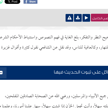
نصي الكامل
حيح النظر والتفكر، بلغ الغاية في فهم النصوص واستنباط الأحكام الشرعي
لنهار، وكالعافية للناس، وقد نقل عن الشافعي نقول كثيرة وأقوال غزيرة
ئل على ثبوت الحديث فيها
ى جميع الأنبياء والمرسلين، ورضي الله عن الصحابة الصادقين المفلحين،
ه سهلاً، وأنت تجعل الحَزْن إذا شئت سهلاً، سهل علينا أمورنا، وعلمنا م