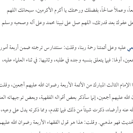
ً نافعاً، وعملاً صالحاً، بفضلك ورحمتك يا أكرم الأكرمين، سبحانك اللهم
عفوك بعد قدرتك، اللهم صل على نبينا محمد وعلى آله وصحبه وسلم
فعي
عليه وعلى أئمتنا رحمة ربنا، وقلت: سنتدارس ترجمته ضمن أربعة أمور
ن، أولها: فيما يتعلق بنسبه وجده في طلبه، وثانيها: في ثناء العلماء عليه،
 الإمام الثالث المبارك من الأئمة الأربعة رضوان الله عليهم أجمعين، وقلت
الله عليهم أجمعين، إنما سأذكر بعض أقواله الفقهية، وبعض توجيهاته العل
 عنه وأرضاه، ذكرت شيئاً من ذلك فيما تقدم، ومما ذكرته يدل على وعيه،
الحديث فهو مذهبي. وقلت: هذا هو قول الفقهاء الأربعة رضوان الله عليهم