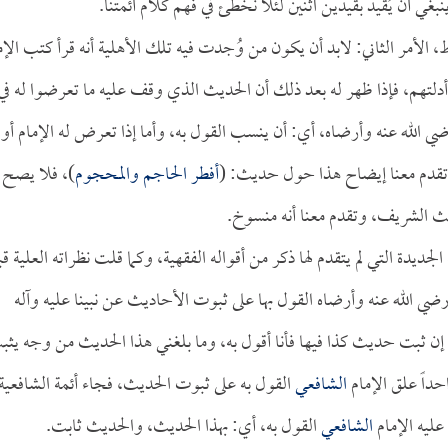
بغي أن يُقيد بقيدين اثنين لئلا نخطئ في فهم كلام أئمتنا.
 الأمر الثاني: لابد أن يكون من وُجدت فيه تلك الأهلية أنه قرأ كتب الإم
لتهم، فإذا ظهر له بعد ذلك أن الحديث الذي وقف عليه ما تعرضوا له في
ي الله عنه وأرضاه، أي: أن ينسب القول به، وأما إذا تعرض له الإمام أو
 تقدم معنا إيضاح هذا حول حديث: (
أفطر الحاجم والمحجوم
)، فلا يصح 
يث الشريف، وتقدم معنا أنه منسوخ.
جديدة التي لم يتقدم لها ذكر من أقواله الفقهية، وكما قلت نظراته العلية ق
ضي الله عنه وأرضاه القول بها على ثبوت الأحاديث عن نبينا عليه وآله
ن ثبت حديث كذا فيها فأنا أقول به، وما بلغني هذا الحديث من وجه يثب
حداً علق الإمام
الشافعي
القول به على ثبوت الحديث، فجاء أئمة الشافعية
عليه الإمام
الشافعي
القول به، أي: بهذا الحديث، والحديث ثابت.