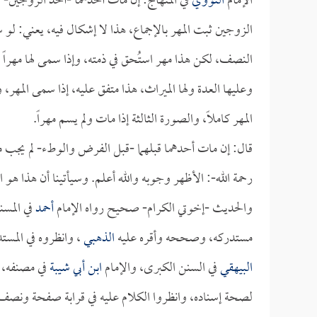
الإمام
النووي
في المنهاج: إن مات أحدهما -أحد الزوجين- ق
الزوجين ثبت المهر بالإجماع، هذا لا إشكال فيه، يعني: لو
النصف، لكن هذا مهر استُحق في ذمته، وإذا سمى لها مهراً وم
وعليها العدة ولها الميراث، هذا متفق عليه، إذا سمى المهر،
المهر كاملاً، والصورة الثالثة إذا مات ولم يسم مهراً.
قال: إن مات أحدهما قبلهما -قبل الفرض والوطء- لم يجب م
رحمة الله-: الأظهر وجوبه والله أعلم. وسيأتينا أن هذا هو 
والحديث -إخوتي الكرام- صحيح رواه الإمام
أحمد
في المسن
مستدركه، وصححه وأقره عليه
الذهبي
، وانظروه في المستد
البيهقي
في السنن الكبرى، والإمام
ابن أبي شيبة
في مصنفه، و
لصحة إسناده، وانظروا الكلام عليه في قرابة صفحة ونصف 