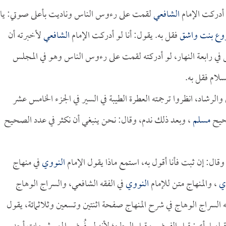
و أدركت الإمام
الشافعي
لقمت على رءوس الناس وناديت بأعلى صوتي: يا
وع بنت واشق
فقل به. يقول: أنا لو أدركت الإمام
الشافعي
لأخبرته أن
 رابعة النهار، لو أدركته لقمت على رءوس الناس وهو في المجلس
لام فقل به.
والرشاد، انظروا ترجمته العطرة الطيبة في السير في الجزء الخامس عشر
صحيح
مسلم
، وبعد ذلك ندم، وقال: نحن ينبغي أن نكثر في عدد الصحيح
قال: إن ثبت فأنا أقول به، استمع ماذا يقول الإمام
النووي
في منهاج
ي
، والمنهاج متن للإمام
النووي
في الفقه الشافعي، والسراج الوهاج
ه السراج الوهاج في شرح المنهاج صفحة اثنتين وتسعين وثلاثمائة، يقول