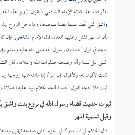
بالميراث. هذا كلام الإمام
الشافعي
، يقول: رُوي هذا الحدي
واشق
التي عُقد عليها عقداً صحيحاً، وما دخل الزوج بها، وم
بأن لها مهر المثل وعليها العدة، قال الإمام
الشافعي
: فإن كا
حجة في قول أحد دون رسول الله صلى الله عليه وسلم وإن ك
النبي على نبينا وآله وصحبه صلوات الله وسلامه، قال
الشا
ثابت لأقول به، ولأقول: إن المرأة إذا مات عنها زوجها ولم ي
ثبت فلا حجة لقول أحد، الحجة لكلام نبينا عليه الصلاة
ثبوت حديث قضاء رسول الله في بروع بنت واشق بأن 
وقبل تسمية المهر
قال
الحاكم
في المستدرك في الجزء الثاني صفحة ثمانين وما