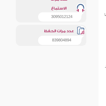
الاستماع
ا
3095012124
عدد مرات الحفظ
839804894