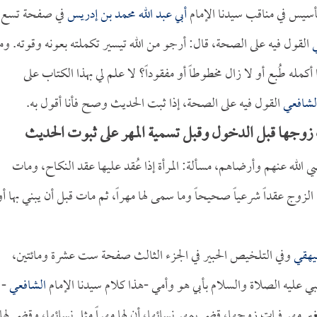
التأسيس في مناقب سيدنا الإمام
أبي عبد الله محمد بن إدريس
في صفحة تسع
القول فيه على الصحة، قال: أرجو من الله تيسير تكملته بعونه وقوته. وم
أكمله طُبع أو لا زال مخطوطاً أو مفقوداً؟ لا علم لي بهذا الكتاب على
لشافعي
القول فيه على الصحة، إذا ثبت الحديث وصح فأنا أقول به.
ات زوجها قبل الدخول وقبل تسمية المهر على ثبوت الحديث
ي الله عنهم وأرضاهم، مسألة: المرأة إذا عُقد عليها عقد النكاح، ومات
 الزوج عقداً شرعياً صحيحاً وما سمى لها مهراً، ثم مات قبل أن يبني بها أو
بيهقي
وفي التلخيص الحبير في الجزء الثالث صفحة ست عشرة ومائتين،
ي عليه الصلاة والسلام بأبي هو وأمي -هذا كلام سيدنا الإمام
الشافعي
-
مهر فمات زوجها، قضى بمهر نسائها، أن لها مهراً مثل نسائها، وقضى لها