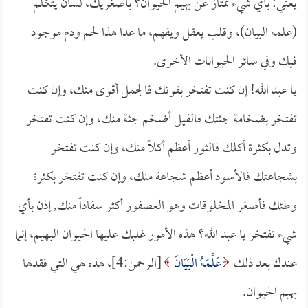
يعني: بأي شيء تمتاز عن بهيم الحيوان؟ بأصغريك، لسان يتكلم
(علمه البيان)، وقلب يعقل ويفهم، ما عدا هذا لحم ودم موجود
فيك وفي سائر الحيوانات الأخرى.
يا عبد الله! إن كنت تفتخر بقوتك فالجمل أقوى منك، وإن كنت
تفتخر بضخامة جثتك فالفيل أضخم جثة منك، وإن كنت تفتخر
وتدل بكثرة أكلك فالثور أعظم أكلاً منك، وإن كنت تفتخر
بشجاعتك فالأسود أعظم شجاعة منك، وإن كنت تفتخر بكثرة
وطئك فأصغر المخلوقات وهو العصفور أكثر سفاداً منك, إذن بأي
شيء تفتخر يا عبد الله؟ هذه الأمور غلبك عليها الحيوان البهيم، إنما
عندك بعد ذلك
عَلَّمَهُ الْبَيَانَ
[الرحمن:4]، هذه هي التي فقدها
بهيم الحيوان.