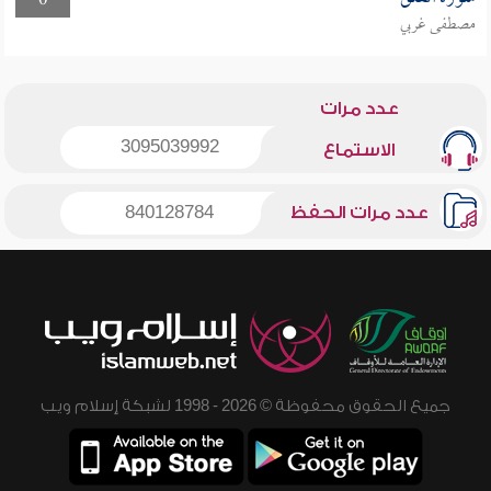
0
مصطفى غربي
عدد مرات
3095039992
الاستماع
عدد مرات الحفظ
840128784
جميع الحقوق محفوظة © 2026 - 1998 لشبكة إسلام ويب