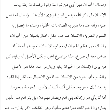
ولذلك الحيوان مهما أوتي من شراسة وقوة وضخامة جثة يهاب
الإنسان، لما ركز الله فيه من تمييز غريزي؛ لأن هذا الإنسان له فضل
عليه، وأنه عنده ما يدبر به الصناعات الخفية، وعنده ما يحصل به
العلوم النظرية، الإنسان صاحب عقل، امتاز بالبيان عن الحيوان،
ولذلك مهما عظم الحيوان فإنه يهاب الإنسان، نعم، هو أحياناً قد
يدخل معه في صراع، هذا موضوع آخر، ولكن الأصل أنه يهابه، كل
من يرى الإنسان من الحيوان يهابه ويحترس منه، هذا هو الأصل
والغالب أنها تشرد من الإنسان خوفاً من الاتصال به، لكن إذا انفرد
به بعد ذلك وهو بحاجة إلى أكله أكله كالأسود المفترسة ونحوها.
أما أن يأتي هو ويخالط بني آدم ويصارعهم فلا، بل بنو آدم هم الذين
يطاردون الحيوانات مهما عظم شأنها، وهي تتكفف -كما يقال- شرهم