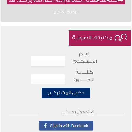
نسخة نصية للطباعة , مقدمة في الفقه - فضل العلم [2] للشيخ : عبد
الرحيم الطحان
مكتبتك الصوتية
اسم
المستخدم:
كـلـــمـة
الـمـــــرور:
دخول المشتركين
أو الدخول بحساب