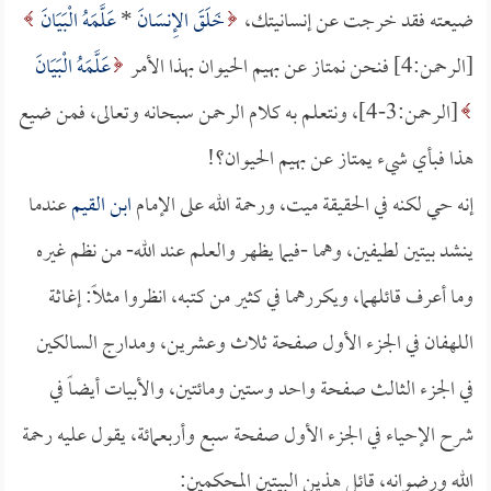
ضيعته فقد خرجت عن إنسانيتك،
خَلَقَ الإِنسَانَ
*
عَلَّمَهُ الْبَيَانَ
[الرحمن:4] فنحن نمتاز عن بهيم الحيوان بهذا الأمر
عَلَّمَهُ الْبَيَانَ
[الرحمن:3-4]، ونتعلم به كلام الرحمن سبحانه وتعالى، فمن ضيع
هذا فبأي شيء يمتاز عن بهيم الحيوان؟!
إنه حي لكنه في الحقيقة ميت، ورحمة الله على الإمام
ابن القيم
عندما
ينشد بيتين لطيفين، وهما -فيما يظهر والعلم عند الله- من نظم غيره
وما أعرف قائلهما، ويكررهما في كثير من كتبه، انظروا مثلاً: إغاثة
اللهفان في الجزء الأول صفحة ثلاث وعشرين، ومدارج السالكين
في الجزء الثالث صفحة واحد وستين ومائتين، والأبيات أيضاً في
شرح الإحياء في الجزء الأول صفحة سبع وأربعمائة، يقول عليه رحمة
الله ورضوانه، قائل هذين البيتين المحكمين: