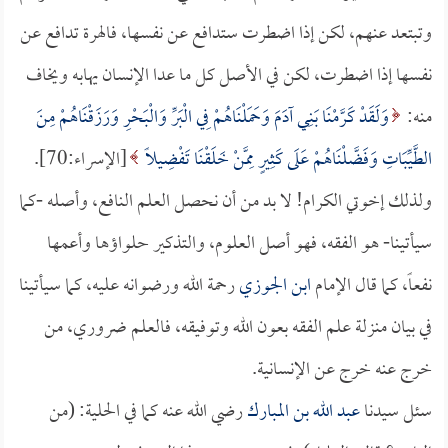
وتبتعد عنهم، لكن إذا اضطرت ستدافع عن نفسها، فالهرة تدافع عن
نفسها إذا اضطرت، لكن في الأصل كل ما عدا الإنسان يهابه ويخاف
منه:
وَلَقَدْ كَرَّمْنَا بَنِي آدَمَ وَحَمَلْنَاهُمْ فِي الْبَرِّ وَالْبَحْرِ وَرَزَقْنَاهُمْ مِنَ
الطَّيِّبَاتِ وَفَضَّلْنَاهُمْ عَلَى كَثِيرٍ مِمَّنْ خَلَقْنَا تَفْضِيلًا
[الإسراء:70].
ولذلك إخوتي الكرام! لا بد من أن نحصل العلم النافع، وأصله -كما
سيأتينا- هو الفقه، فهو أصل العلوم، والتذكير حلواؤها وأعمها
نفعاً، كما قال الإمام
ابن الجوزي
رحمة الله ورضوانه عليه، كما سيأتينا
في بيان منزلة علم الفقه بعون الله وتوفيقه، فالعلم ضروري، من
خرج عنه خرج عن الإنسانية.
سئل سيدنا
عبد الله بن المبارك
رضي الله عنه كما في الحلية: (من