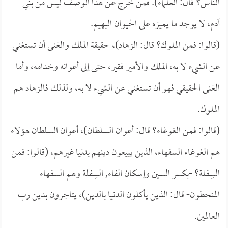
الناس؟ قال: العلماء). فمن خرج عن هذا الوصف ليس من بني
آدم، لا يوجد ما يميزه على الحيوان البهيم.
(قالوا: فمن الملوك؟ قال: الزهاد)، حقيقة الملك والغنى أن تستغني
عن الشيء لا به، الملك والأمير فقير، حتى إلى أعوانه وخدامه، وأما
الغنى الحقيقي فهو أن تستغني عن الشيء لا به، ولذلك فالزهاد هم
الملوك.
(قالوا: فمن الغوغاء؟ قال: أعوان السلطان)، أعوان السلطان هؤلاء
هم الغوغاء السفهاء، الذين يبيعون دينهم بدنيا غيرهم، (قالوا: فمن
السِفلة؟ -بكسر السين وإسكان الفاء, السِفلة وهم السفهاء
المنحطون- قال: الذين يأكلون الدنيا بالدين)، يتاجرون بدين رب
العالمين.