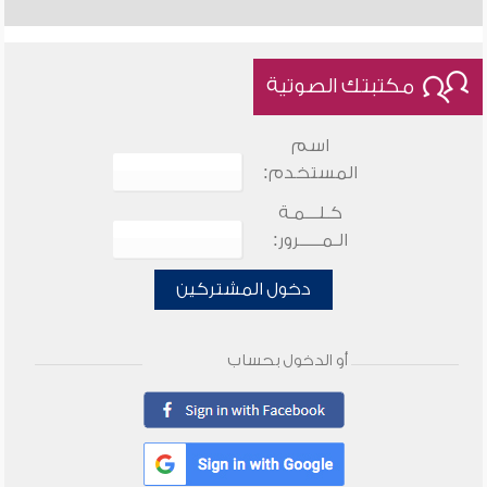
مكتبتك الصوتية
اسم
المستخدم:
كـلـــمـة
الـمـــــرور:
دخول المشتركين
أو الدخول بحساب