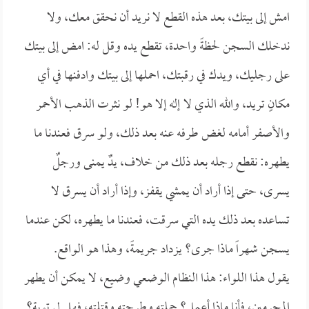
امش إلى بيتك، بعد هذه القطع لا نريد أن نحقق معك، ولا
ندخلك السجن لحظةً واحدة، تقطع يده وقل له: امض إلى بيتك
على رجليك، ويدك في رقبتك، احملها إلى بيتك وادفنها في أي
مكانٍ تريد، والله الذي لا إله إلا هو! لو نثرت الذهب الأحمر
والأصفر أمامه لغض طرفه عنه بعد ذلك، ولو سرق فعندنا ما
يطهره: نقطع رجله بعد ذلك من خلاف، يدٌ يمنى ورجلٌ
يسرى، حتى إذا أراد أن يمشي يقفز، وإذا أراد أن يسرق لا
تساعده بعد ذلك يده التي سرقت، فعندنا ما يطهره، لكن عندما
يسجن شهراً ماذا جرى؟ يزداد جريمةً، وهذا هو الواقع.
يقول هذا اللواء: هذا النظام الوضعي وضيع، لا يمكن أن يطهر
المجرمين، فأنا ماذا أعمل؟ حملته وطرحته وقتلته، فهل لي توبة؟