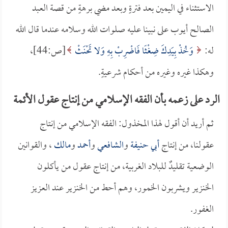
الاستثناء في اليمين بعد فترةٍ وبعد مضي برهةٍ من قصة العبد
الصالح أيوب على نبينا عليه صلوات الله وسلامه عندما قال الله
له:
وَخُذْ بِيَدِكَ ضِغْثًا فَاضْرِبْ بِهِ وَلا تَحْنَثْ
[ص:44]،
وهكذا غيره وغيره من أحكام شرعيةٍ.
الرد على زعمه بأن الفقه الإسلامي من إنتاج عقول الأئمة
ثم أريد أن أقول لهذا المخذول: الفقه الإسلامي من إنتاج
عقولنا، من إنتاج
أبي حنيفة
و
الشافعي
و
أحمد
و
مالك
، والقوانين
الوضعية تقليدٌ للبلاد الغربية، من إنتاج عقول من يأكلون
الخنزير ويشربون الخمور، وهم أحط من الخنزير عند العزيز
الغفور.