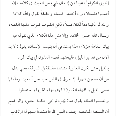
إخوتي الكرام! دعونا من إدخال شيءٍ من العبث في كلامنا، إن
أصابوا فلعنتان، وإن أخطئوا فلعنة، وحقيقةً نقول والله كلاماً
والله لو بكينا دماً لكان قليلاً، لكن القلوب ضرب عليها الغفلة،
ونسأل الله حسن الخاتمة، وإلا مثل هذا الكلام الذي نقوله فيه
بيان سفاهة هؤلاء، هذا يستدعي أن يتبسم الإنسان، يقول: لا بد
الآن من تفسير الليل، فليجتهد فقهاء القانون في بيان المراد
بالليل حتى تكون العقوبة مشددة مغلظة في السرقة، يعني بدل
من أن يسجن شهراً، إذا سرق في الليل سيسجن أربعين يوماً، فما
معنى الليل يا فقهاء القانون؟ اجتهدوا وفكروا واستنبطوا
والتمسوا العلة، يقول هنا: يجب توخي حكمة النص، والواضح
أن السلطة المختصة جعلت الليل ظرفاً مشدداً لسهولة ارتكاب