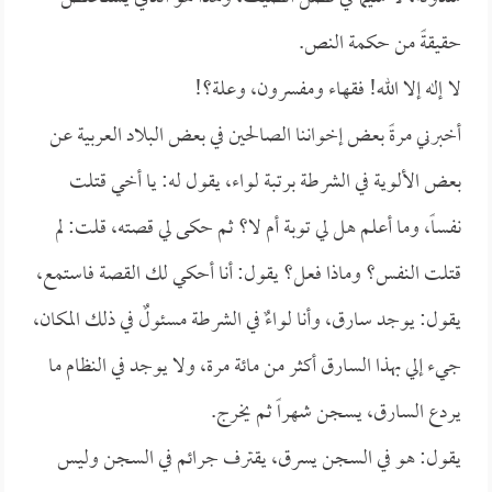
حقيقةً من حكمة النص.
لا إله إلا الله! فقهاء ومفسرون، وعلة؟!
أخبرني مرةً بعض إخواننا الصالحين في بعض البلاد العربية عن
بعض الألوية في الشرطة برتبة لواء، يقول له: يا أخي قتلت
نفساً، وما أعلم هل لي توبة أم لا؟ ثم حكى لي قصته، قلت: لم
قتلت النفس؟ وماذا فعل؟ يقول: أنا أحكي لك القصة فاستمع،
يقول: يوجد سارق، وأنا لواءٌ في الشرطة مسئولٌ في ذلك المكان،
جيء إلي بهذا السارق أكثر من مائة مرة، ولا يوجد في النظام ما
يردع السارق، يسجن شهراً ثم يخرج.
يقول: هو في السجن يسرق، يقترف جرائم في السجن وليس