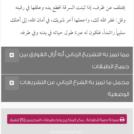
يختلف عن ظرف، إذا ثبتت السرقة اقطع يده وعلقها في رقبته
وقل: غفر الله لك، واجعلها آخر ذنوبك، في أمان الله، إلى أهلك
سليماً راشداً، فتكون له عبرة طول حياته في بدنه وفي طرفه.
مما تميز به التشريع الرباني أنه أزال الفوارق بين
جميع الطبقات
مجمل ما تميز به الشرع الرباني عن التشريعات
الوضعية
نسخة نصية للطباعة , مكر الماكرين وتخطيطات المجرمين [5] للشيخ
: عبد الرحيم الطحان