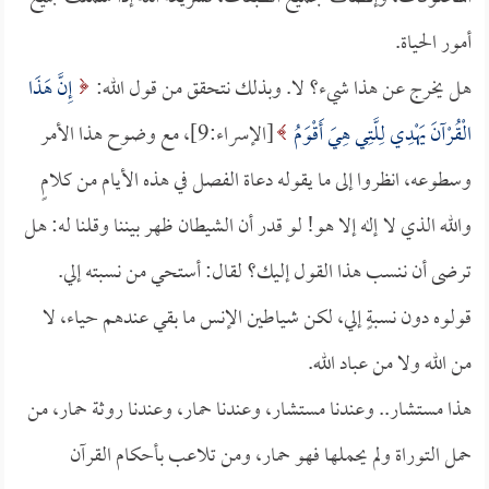
أمور الحياة.
هل يخرج عن هذا شيء؟ لا. وبذلك نتحقق من قول الله:
إِنَّ هَذَا
الْقُرْآنَ يَهْدِي لِلَّتِي هِيَ أَقْوَمُ
[الإسراء:9]، مع وضوح هذا الأمر
وسطوعه، انظروا إلى ما يقوله دعاة الفصل في هذه الأيام من كلامٍ
والله الذي لا إله إلا هو! لو قدر أن الشيطان ظهر بيننا وقلنا له: هل
ترضى أن ننسب هذا القول إليك؟ لقال: أستحي من نسبته إلي.
قولوه دون نسبةٍ إلي، لكن شياطين الإنس ما بقي عندهم حياء، لا
من الله ولا من عباد الله.
هذا مستشار.. وعندنا مستشار، وعندنا حمار، وعندنا روثة حمار، من
حمل التوراة ولم يحملها فهو حمار، ومن تلاعب بأحكام القرآن