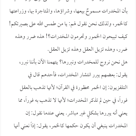
بأن المخدرات مسموحٌ بيعها، وشراؤها، والمتاجرة بها، وزراعتها
كالخمر، ولذلك نحن نقول لهم: يا من طمس الله على بصيرتكم!
كيف تبيحون الخمور وتحرمون المخدرات؟! هذه ضرر وهذه
ضرر، وهذه تزيل العقل وهذه تزيل العقل.
هل نحن نروج للمخدرات ونبررها؟ يتهمنا الآن بأننا نبرر،
يقول: بعضهم يبرر انتشار المخدرات، فأحدهم قال في
التلفزيون: إن الخمر محظورة في القرآن؛ لأنها تذهب بالعقل
فوراً، في حين لم تذكر المخدرات؛ لأنها لا تذهب به فوراً، مما
يعني أنه يبررها بشكلٍ غير مباشر. يعني عندما نقول: إن
المخدرات ينبغي أن يكون حكمها كالخمر، يقول: إذاً نعني أنها