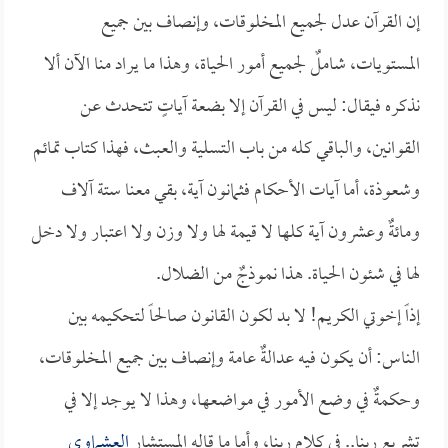
إن القرآن عدل لجميع المخلوقات، وإنصاف بين جميع
المستويات، شاملٌ لجميع أمور الحياة، وهذا ما يراد منا الآن ألا
نذكره فيقال: ليس في القرآن إلا بضعة آياتٍ تتحدث عن
القوانين، والباقي كله من باب التسلية والعبث، فهذا كتاب تمائم
وشعوذة، أما آيات الأحكام فثمانون آية، بقي معنا ستة آلاف
ومائةٌ وعشرون آية كلها لا قيمة لها ولا وزن ولا اعتبار ولا دخل
لها في شئون الحياة. هذا نموذجٌ من الضلال.
إذاً إخوتي الكريم! لا بد لكون القانون صالحاً لتحكيمه بين
الناس: أن يكون فيه عدالةٌ عامة وإنصاف بين جميع المخلوقات،
وحكمةٌ في وضع الأمور في مواضعها، وهذا لا يوجد إلا في
تشريع ربنا.. في كلام ربنا، وأما ما قاله المستشار
العشماوي