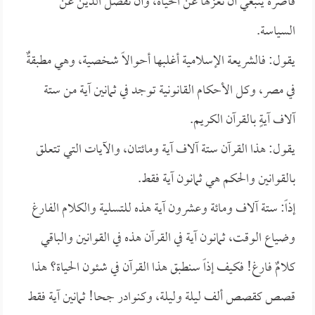
قاصرة ينبغي أن نعزلها عن الحياة، وأن نفصل الدين عن
السياسة.
يقول: فالشريعة الإسلامية أغلبها أحوالاً شخصية، وهي مطبقةٌ
في مصر، وكل الأحكام القانونية توجد في ثمانين آية من ستة
آلاف آيةٍ بالقرآن الكريم.
يقول: هذا القرآن ستة آلاف آية ومائتان، والآيات التي تتعلق
بالقوانين والحكم هي ثمانون آية فقط.
إذاً: ستة آلاف ومائة وعشرون آية هذه للتسلية والكلام الفارغ
وضياع الوقت، ثمانون آية في القرآن هذه في القوانين والباقي
كلامٌ فارغ! فكيف إذاً سنطبق هذا القرآن في شئون الحياة؟ هذا
قصص كقصص ألف ليلة وليلة، وكنوادر جحا! ثمانين آية فقط