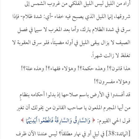
أراد من الليل ليس الليل الفلكي من غروب الشمس إلى
شروقها، إنما الليل الذي يصبح فيه خفاء -أي: شدة ظلام- فإذا
سرق في شدة الظلام يترك، وأما بعد المغرب لا سيما في فصل
الصيف لا يزال يبقى الليل في أوله مضيئاً، فلو سرق العقوبة لا
تغلظ لا زالت شهراً.
هذا قانون؟! وهذه حكمة؟! وهؤلاء فقهاء؟! وهذه علة؟!
وهؤلاء مفسرون؟!
قد أفسدوا في الأرض باسم صلاحها إذ بدلوا أحكامه بنظامٍ
من أيها المجرم الملعون يا صاحب القانون من يخولك أن تغير
قول الحي القيوم:
وَالسَّارِقُ وَالسَّارِقَةُ فَاقْطَعُوا أَيْدِيَهُمَا
[المائدة:38] في ليلٍ أو في نهار مطلقاً؟ ليس عندنا الآن ظرف