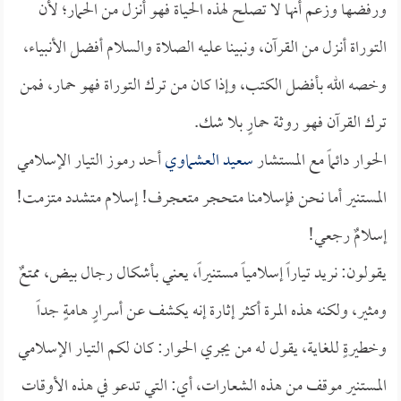
ورفضها وزعم أنها لا تصلح لهذه الحياة فهو أنزل من الحمار؛ لأن
التوراة أنزل من القرآن، ونبينا عليه الصلاة والسلام أفضل الأنبياء،
وخصه الله بأفضل الكتب، وإذا كان من ترك التوراة فهو حمار، فمن
ترك القرآن فهو روثة حمارٍ بلا شك.
الحوار دائماً مع المستشار
سعيد العشماوي
أحد رموز التيار الإسلامي
المستنير أما نحن فإسلامنا متحجر متعجرف! إسلام متشدد متزمت!
إسلامٌ رجعي!
يقولون: نريد تياراً إسلامياً مستنيراً، يعني بأشكال رجال بيض، ممتعٌ
ومثير، ولكنه هذه المرة أكثر إثارة إنه يكشف عن أسرارٍ هامةٍ جداً
وخطيرةٍ للغاية، يقول له من يجري الحوار: كان لكم التيار الإسلامي
المستنير موقف من هذه الشعارات، أي: التي تدعو في هذه الأوقات