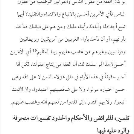
لو كان الفقه من عقول الناس والقوانين الوضعية من عقول
الناس فأي الأمرين أحسن بالاتباع والاقتداء والتقليد؟ أيهما
تتبع أجدادك وآباءك وأبناء ملتك ومن هم على ديانتك فتأخذ
بآرائهم، أو أن تأخذ بآراء الغربيين من أمريكيين وبريطانيين
وفرنسيين وغيرهم ممن غضب عليهم ربنا العظيم؟! أي الأمرين
أحسن؟ هذا لو سلمنا لك أن الفقه من إنتاج عقولنا، لكن أنا
أحار حقيقةً في هذه الأيام في مثل هؤلاء الذين لا على الله وعلى
حسن اختياره عولوا، ولا على شخصيتهم اعتمدوا، ولا لأئمتنا
اتبعوا، ولا بهم اقتدوا، إنما قلدوا من لعنهم الله وغضب عليهم.
تفسيره للفرائض والأحكام والحدود تفسيرات متحرفة
والرد عليه فيها