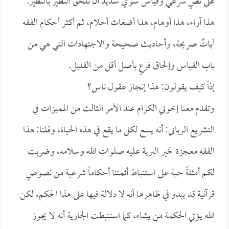
على نصٍ شرعي وقياسٌ سويٌ سديد أن نلحق النظير بالنظير.
هذا آراء، هذا أوهام، هذا أضغاث أحلام، ثم أكثر أحكام الفقه
آياتٌ صريحة، وأحاديث صحيحة والاجتهادات التي هي من
باب القياس وإلحاق فرعٍ بأصل أقل من القليل.
إذاً كيف يقولون: هذا إنجاز عقول ناس؟
وتقدم معنا إخوتي الكرام عند الأمر الثالث من المميزات في
التشريع الرباني: أنه يسع لكل ما يقع في هذه الحياة، وقلنا: هذا
الفقه معجزة لخير البرية عليه صلوات الله وسلامه، وضربت
لكم أمثلةً حية على استنباط أئمتنا أحكاماً شرعية من نصوصٍ
قرآنية قد يبدو في ظاهرها أنه لا دلالة فيها على هذا الحكم، لكن
الله يؤتي الحكمة من يشاء، كما استنبطت الجارية أنه لا يجوز