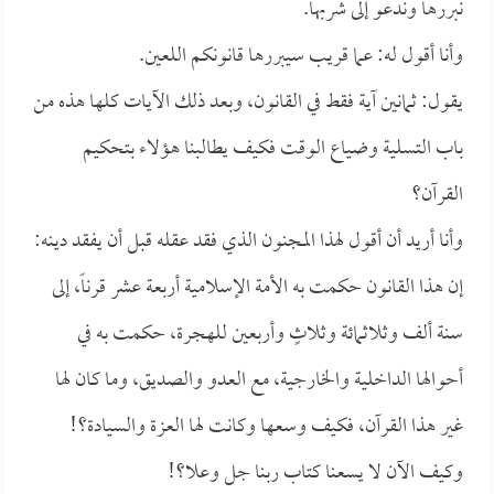
نبررها وندعو إلى شربها.
وأنا أقول له: عما قريب سيبررها قانونكم اللعين.
يقول: ثمانين آية فقط في القانون، وبعد ذلك الآيات كلها هذه من
باب التسلية وضياع الوقت فكيف يطالبنا هؤلاء بتحكيم
القرآن؟
وأنا أريد أن أقول لهذا المجنون الذي فقد عقله قبل أن يفقد دينه:
إن هذا القانون حكمت به الأمة الإسلامية أربعة عشر قرناً، إلى
سنة ألف وثلاثمائة وثلاثٍ وأربعين للهجرة، حكمت به في
أحوالها الداخلية والخارجية، مع العدو والصديق، وما كان لها
غير هذا القرآن، فكيف وسعها وكانت لها العزة والسيادة؟!
وكيف الآن لا يسعنا كتاب ربنا جل وعلا؟!