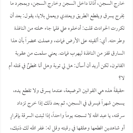
خارج السجن، آذانا داخل السجن وخارج السجن، وبمجرد ما
يخرج يسرق ويقطع الطريق ويعتدي ويعمل بلايا، يقول: بعد أن
تكررت الحوادث قلت: أدخلوه علي فلما جاء حملته من النافذة
وطرحته. أي: ألقيته على الأرض فمات، وعملت محضراً بأن هذا
السارق قفز من النافذة ليهرب فمات. يعني سلمت من عقوبة
القانون، لكن أريد أن أسأل: هل لي توبة وهل أنا مخطئٌ في قتله أم
لا؟
حقيقةً هذه هي القوانين الوضيعة، عندما يسرق ولا تقطع يده،
يسجن شهراً فيسرق في السجن، ثم بعد ذلك إذا خرج تزداد
سرقته، يا عبد الله لا تسجنه يوماً واحداً، إذا ثبتت السرقة بإقرارٍ
أو شاهدين اقطعها وعلقها في رقبته وقل له: غفر الله لك ذنبك،