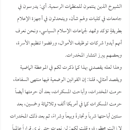
الشيوخ الذين ينتمون للمنظمات الرسمية. أي: يدرسون في
جامعات في كليات ولهم شأن، ويتحدثون في أجهزة الإعلام
بطريقةٍ تؤكد وتمهد لجماعات الإسلام السياسي، ونحن نعرف
أنهم أيدوا شركات توظيف الأموال، ورفضوا تنظيم الأسرة،
وبعضهم يبرز انتشار المخدرات.
وهذا لعله يقصدني بهذا كما ذكرت لكم في الموعظة الماضية
ويقصد أمثالي، قلنا: إن القوانين الوضعية فيها منتهى السفاهة،
حرمت المخدرات، وأباحت المسكرات، بعد أن حرمتها أيضاً
حرمت المسكرات كما في أمريكا ألف وثلاثمائة وخمسين، بعد
سنتين أباحتها شرباً وتجارةً وبيعاً وشراءً، ثم بعد ذلك المخدرات
لا زالت محظورة، وقلت لكم: لن نموت حتى نرى قراراً عالمياً