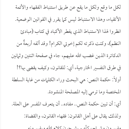
لكل ما وقع ولكل ما يقع عن طريق استنباط الفقهاء والأئمة
الأتقياء، وهذا الاستنباط ليس كما يقرر في القوانين الوضعية.
انظروا لهذا الاستنباط الذي يفطر الأكباد في كتاب (مبادئ
النظم)، وكنت ذكرته لكم إخوتي الكرام! وقد ألفه أربعةٌ من
الدكاترة الذين غضب الله عليهم، جاء في صفحة اثنتين وثمانين
في طرق التفسير الخارجية، أي: للقانون، وكيف يقضى بها؟!
أولاً: حكمة النص: هي البحث وراء الكلمات من غاية السلطة
المختصة وما ترمي إليه المصلحة المنشودة.
أي: أن تبين حكمة النص.. مفاده.. أن يتعرف المفسر على العلة.
ولذلك يقال على أهل القانون: فقهاء القانون، والقضاة:
مفسرون وشراح، كأنهم يشرحون كلام الله ويفسرونه.