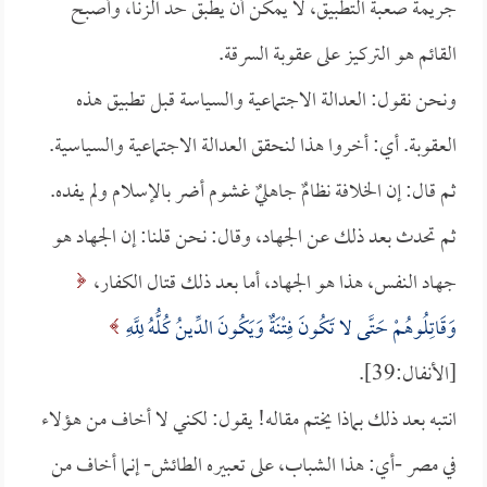
جريمة صعبة التطبيق، لا يمكن أن يطبق حد الزنا، وأصبح
القائم هو التركيز على عقوبة السرقة.
ونحن نقول: العدالة الاجتماعية والسياسة قبل تطبيق هذه
العقوبة. أي: أخروا هذا لنحقق العدالة الاجتماعية والسياسية.
ثم قال: إن الخلافة نظامٌ جاهليٌ غشوم أضر بالإسلام ولم يفده.
ثم تحدث بعد ذلك عن الجهاد، وقال: نحن قلنا: إن الجهاد هو
جهاد النفس، هذا هو الجهاد، أما بعد ذلك قتال الكفار،
وَقَاتِلُوهُمْ حَتَّى لا تَكُونَ فِتْنَةٌ وَيَكُونَ الدِّينُ كُلُّهُ لِلَّهِ
[الأنفال:39].
انتبه بعد ذلك بماذا يختم مقاله! يقول: لكني لا أخاف من هؤلاء
في مصر -أي: هذا الشباب، على تعبيره الطائش- إنما أخاف من