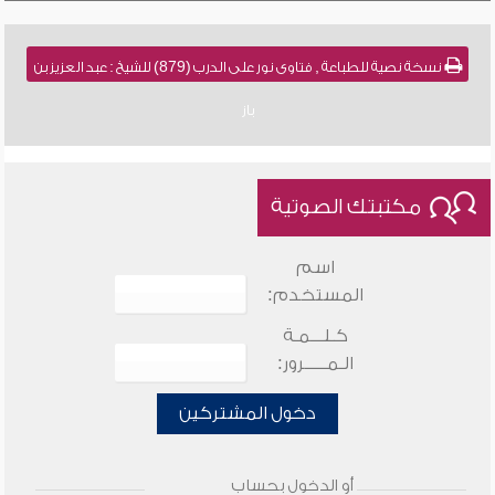
نسخة نصية للطباعة , فتاوى نور على الدرب (879) للشيخ : عبد العزيز بن
باز
مكتبتك الصوتية
اسم
المستخدم:
كـلـــمـة
الـمـــــرور:
دخول المشتركين
أو الدخول بحساب