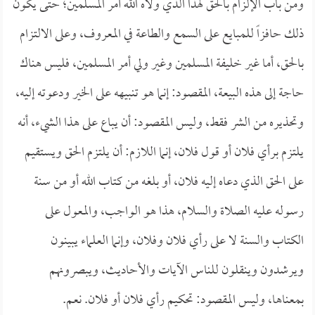
ومن باب الإلزام بالحق لهذا الذي ولاه الله أمر المسلمين؛ حتى يكون
ذلك حافزاً للمبايع على السمع والطاعة في المعروف، وعلى الالتزام
بالحق، أما غير خليفة المسلمين وغير ولي أمر المسلمين، فليس هناك
حاجة إلى هذه البيعة، المقصود: إنما هو تنبيهه على الخير ودعوته إليه،
وتحذيره من الشر فقط، وليس المقصود: أن يباع على هذا الشيء، أنه
يلتزم برأي فلان أو قول فلان، إنما اللازم: أن يلتزم الحق ويستقيم
على الحق الذي دعاه إليه فلان، أو بلغه من كتاب الله أو من سنة
رسوله عليه الصلاة والسلام، هذا هو الواجب، والمعول على
الكتاب والسنة لا على رأي فلان وفلان، وإنما العلماء يبينون
ويرشدون وينقلون للناس الآيات والأحاديث، ويبصرونهم
بمعناها، وليس المقصود: تحكيم رأي فلان أو فلان. نعم.