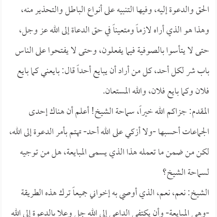
الحق والدعوة إليه، وفيها التنبيه على أنواع الباطل والتحذير منه،
وهذا هو الذي أراه لازماً ومتعيناً في حق الدعاة إلى الله عز وجل،
حتى لا يتأسوا بالصوفية فيما يفعلون، وحتى لا يفتحوا على الناس
باب شر لكل أحد، كل من أراد أن يبايع أحداً قال: بايعني كما بايع
فلان وكما بايع فلان، والله المستعان.
المقدم: جزاكم الله خيراً، سماحة الشيخ! أعلم أن هناك إحدى
الجماعات أحسبها -ولا أزكي على الله أحد- تهتم بأمر الدعوة إلى الله،
لكن من ضمن ما تعمله هذا الذي يسمى المبايعة، هل من توجيه
لسماحة الشيخ؟
الشيخ: نعم، نعم، الذي أوصي به إخواني جميعاً ترك هذه الطريقة
-وهي المبايعة- وأن يكتفي الداعي إلى الله جل وعلا بالدعوة إلى الله