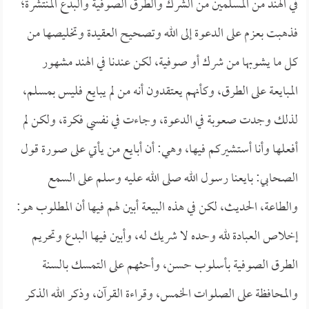
في الهند من المسلمين من الشرك والطرق الصوفية والبدع المنتشرة؛
فذهبت بعزم على الدعوة إلى الله وتصحيح العقيدة وتخليصها من
كل ما يشوبها من شرك أو صوفية، لكن عندنا في الهند مشهور
المبايعة على الطرق، وكأنهم يعتقدون أنه من لم يبايع فليس بمسلم،
لذلك وجدت صعوبة في الدعوة، وجاءت في نفسي فكرة، ولكن لم
أفعلها وأنا أستشيركم فيها، وهي: أن أبايع من يأتي على صورة قول
الصحابي: بايعنا رسول الله صلى الله عليه وسلم على السمع
والطاعة، الحديث، لكن في هذه البيعة أبين لهم فيها أن المطلوب هو:
إخلاص العبادة لله وحده لا شريك له، وأبين فيها البدع وتحريم
الطرق الصوفية بأسلوب حسن، وأحثهم على التمسك بالسنة
والمحافظة على الصلوات الخمس، وقراءة القرآن، وذكر الله الذكر