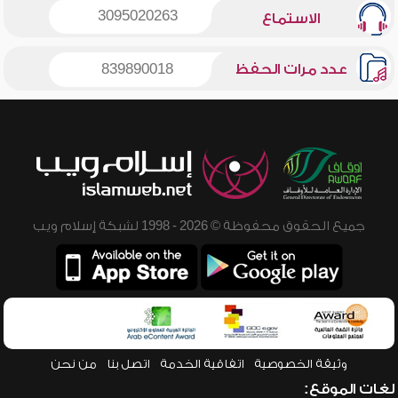
3095020263
الاستماع
عدد مرات الحفظ
839890018
جميع الحقوق محفوظة © 2026 - 1998 لشبكة إسلام ويب
وثيقة الخصوصية
اتفاقية الخدمة
اتصل بنا
من نحن
لغات الموقع: