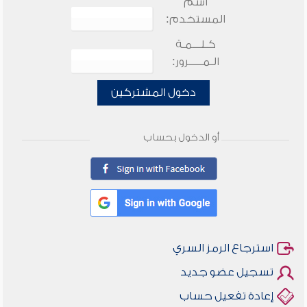
اسم
المستخدم:
كـلـــمـة
الـمـــــرور:
دخول المشتركين
أو الدخول بحساب
استرجاع الرمز السري
تسجيل عضو جديد
إعادة تفعيل حساب