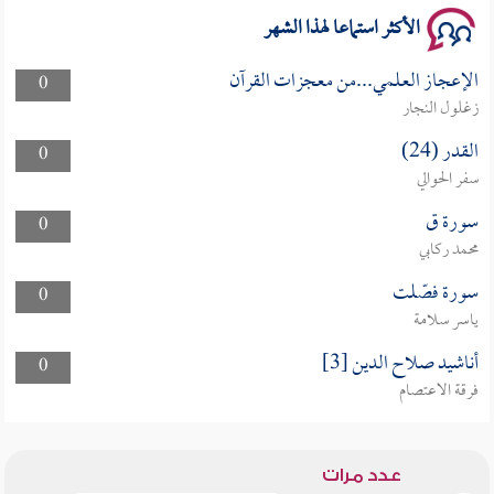
الأكثر استماعا لهذا الشهر
الإعجاز العلمي...من معجزات القرآن
0
زغلول النجار
القدر (24)
0
سفر الحوالي
سورة ق
0
محمد ركابي
سورة فصّلت
0
ياسر سلامة
أناشيد صلاح الدين [3]
0
فرقة الاعتصام
عدد مرات