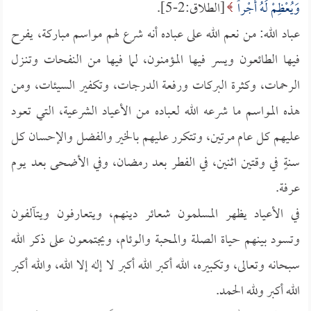
وَيُعْظِمْ لَهُ أَجْراً
[الطلاق:2-5].
عباد الله: من نعم الله على عباده أنه شرع لهم مواسم مباركة، يفرح
فيها الطائعون ويسر فيها المؤمنون، لما فيها من النفحات وتنـزل
الرحمات، وكثرة البركات ورفعة الدرجات، وتكفير السيئات، ومن
هذه المواسم ما شرعه الله لعباده من الأعياد الشرعية، التي تعود
عليهم كل عام مرتين، وتتكرر عليهم بالخير والفضل والإحسان كل
سنةٍ في وقتين اثنين، في الفطر بعد رمضان، وفي الأضحى بعد يوم
عرفة.
في الأعياد يظهر المسلمون شعائر دينهم، ويتعارفون ويتآلفون
وتسود بينهم حياة الصلة والمحبة والوئام، ويجتمعون على ذكر الله
سبحانه وتعالى، وتكبيره، الله أكبر الله أكبر لا إله إلا الله، والله أكبر
الله أكبر ولله الحمد.