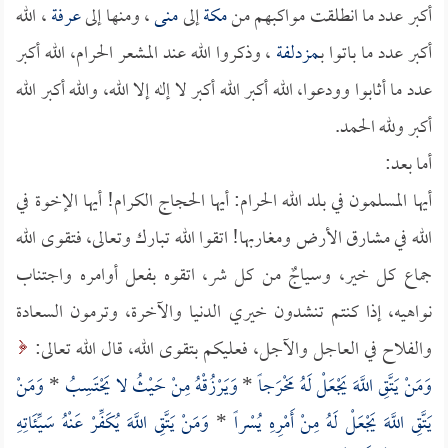
أكبر عدد ما انطلقت مواكبهم من
مكة
إلى
منى
، ومنها إلى
عرفة
، الله
أكبر عدد ما باتوا بـ
مزدلفة
، وذكروا الله عند المشعر الحرام، الله أكبر
عدد ما أثابوا وودعوا، الله أكبر الله أكبر لا إله إلا الله، والله أكبر الله
أكبر ولله الحمد.
أما بعد:
أيها المسلمون في بلد الله الحرام: أيها الحجاج الكرام! أيها الإخوة في
الله في مشارق الأرض ومغاربها! اتقوا الله تبارك وتعالى، فتقوى الله
جماع كل خير، وسياجٌ من كل شر، اتقوه بفعل أوامره واجتناب
نواهيه، إذا كنتم تنشدون خيري الدنيا والآخرة، وترمون السعادة
والفلاح في العاجل والآجل، فعليكم بتقوى الله، قال الله تعالى:
وَمَنْ يَتَّقِ اللَّهَ يَجْعَلْ لَهُ مَخْرَجاً
*
وَيَرْزُقْهُ مِنْ حَيْثُ لا يَحْتَسِبُ
*
وَمَنْ
يَتَّقِ اللَّهَ يَجْعَلْ لَهُ مِنْ أَمْرِهِ يُسْراً
*
وَمَنْ يَتَّقِ اللَّهَ يُكَفِّرْ عَنْهُ سَيِّئَاتِهِ