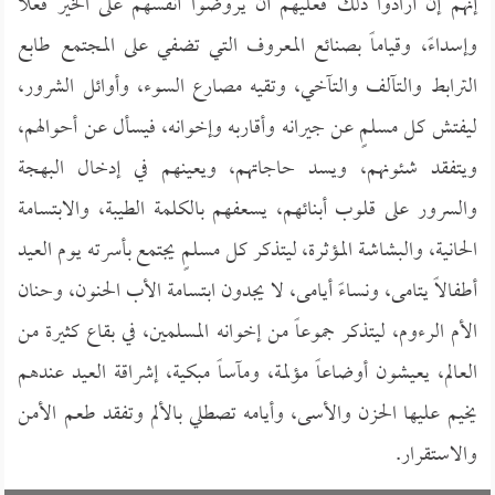
إنهم إن أرادوا ذلك فعليهم أن يروضوا أنفسهم على الخير فعلاً
وإسداءً، وقياماً بصنائع المعروف التي تضفي على المجتمع طابع
الترابط والتآلف والتآخي، وتقيه مصارع السوء، وأوائل الشرور،
ليفتش كل مسلمٍ عن جيرانه وأقاربه وإخوانه، فيسأل عن أحوالهم،
ويتفقد شئونهم، ويسد حاجاتهم، ويعينهم في إدخال البهجة
والسرور على قلوب أبنائهم، يسعفهم بالكلمة الطيبة، والابتسامة
الحانية، والبشاشة المؤثرة، ليتذكر كل مسلمٍ يجتمع بأسرته يوم العيد
أطفالاً يتامى، ونساءً أيامى، لا يجدون ابتسامة الأب الحنون، وحنان
الأم الرءوم، ليتذكر جموعاً من إخوانه المسلمين، في بقاع كثيرة من
العالم، يعيشون أوضاعاً مؤلمة، ومآساً مبكية، إشراقة العيد عندهم
يخيم عليها الحزن والأسى، وأيامه تصطلي بالألم وتفقد طعم الأمن
والاستقرار.