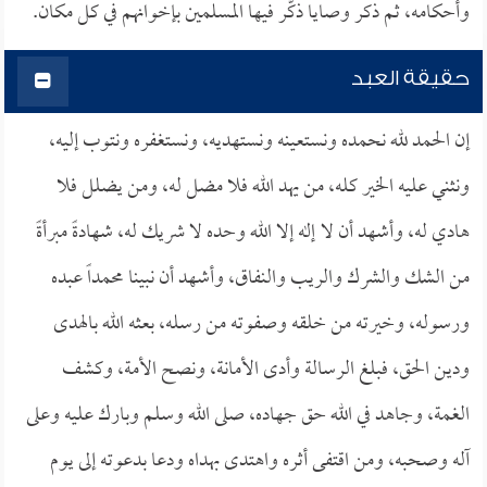
وأحكامه، ثم ذكر وصايا ذكَّر فيها المسلمين بإخوانهم في كل مكان.
حقيقة العبد
إن الحمد لله نحمده ونستعينه ونستهديه، ونستغفره ونتوب إليه،
ونثني عليه الخير كله، من يهد الله فلا مضل له، ومن يضلل فلا
هادي له، وأشهد أن لا إله إلا الله وحده لا شريك له، شهادةً مبرأةً
من الشك والشرك والريب والنفاق، وأشهد أن نبينا محمداً عبده
ورسوله، وخيرته من خلقه وصفوته من رسله، بعثه الله بالهدى
ودين الحق، فبلغ الرسالة وأدى الأمانة، ونصح الأمة، وكشف
الغمة، وجاهد في الله حق جهاده، صلى الله وسلم وبارك عليه وعلى
آله وصحبه، ومن اقتفى أثره واهتدى بهداه ودعا بدعوته إلى يوم