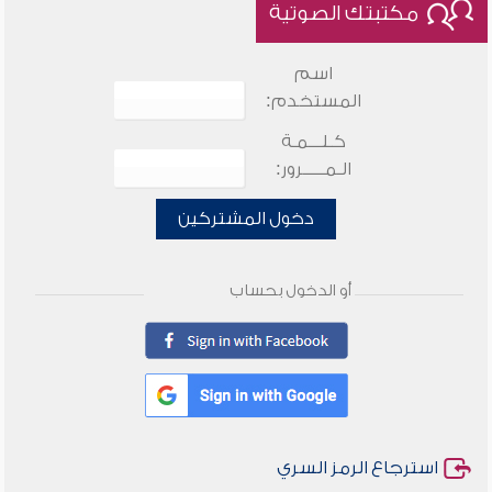
مكتبتك الصوتية
اسم
المستخدم:
كـلـــمـة
الـمـــــرور:
دخول المشتركين
أو الدخول بحساب
استرجاع الرمز السري