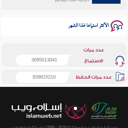
الأكثر استماعا لهذا الشهر
عدد مرات
3095013041
الاستماع
عدد مرات الحفظ
839815210
جميع الحقوق محفوظة © 2026 - 1998 لشبكة إسلام ويب