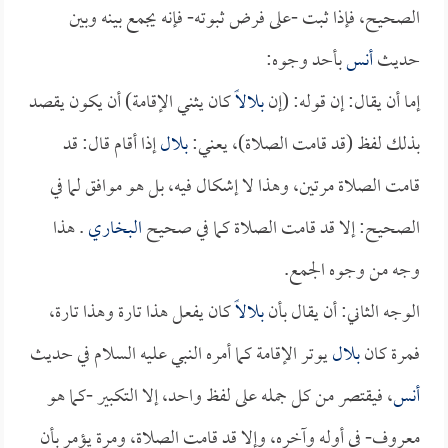
الصحيح، فإذا ثبت -على فرض ثبوته- فإنه يجمع بينه وبين
حديث
أنس
بأحد وجوه:
إما أن يقال: إن قوله: (إن
بلالاً
كان يثني الإقامة) أن يكون يقصد
بذلك لفظ (قد قامت الصلاة)، يعني:
بلال
إذا أقام قال: قد
قامت الصلاة مرتين، وهذا لا إشكال فيه، بل هو موافق لما في
الصحيح: إلا قد قامت الصلاة كما في صحيح
البخاري
. هذا
وجه من وجوه الجمع.
الوجه الثاني: أن يقال بأن
بلالاً
كان يفعل هذا تارة وهذا تارة،
فمرة كان
بلال
يوتر الإقامة كما أمره النبي عليه السلام في حديث
أنس
، فيقتصر من كل جمله على لفظ واحد، إلا التكبير -كما هو
معروف- في أوله وآخره، وإلا قد قامت الصلاة، ومرة يؤمر بأن