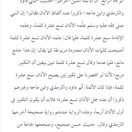
الوجه الرابع: أن الأئمة الذين أخرجوا الحديث -كـ
أبي داود
و
الترمذي
و
ابن ماجه
- ذكروا عدد ألفاظ الأذان فقالوا: إن النبي
صلى الله عليه وسلم علّمه الأذان تسع عشرة كلمة، وعلمه
الإقامة سبع عشرة كلمة، فلما قال: علمه الأذان تسع عشرة كلمة
أصبحت كلمات الأذان معدودة مربوطة كما يقال: إن هذا جامع
مانع، فلما عدها وقال تسع عشرة كلمة تبين بيقين أن التكبير
مربع؛ لأننا لو اقتصرنا على تكبيرتين يصبح الأذان سبع عشرة
كلمة، فإذا كان الأئمة:
أبو داود
و
الترمذي
و
ابن ماجه
وغيرهم
ذكروا أن عدد جمل الأذان تسع عشرة؛ فلابد أن يكون التكبير في
أول الأذان أربعاً، وهذه الرواية عندهم رواية صحيحة أخرجها
الترمذي
وقال: حديث حسن صحيح، وصححها جماعة من