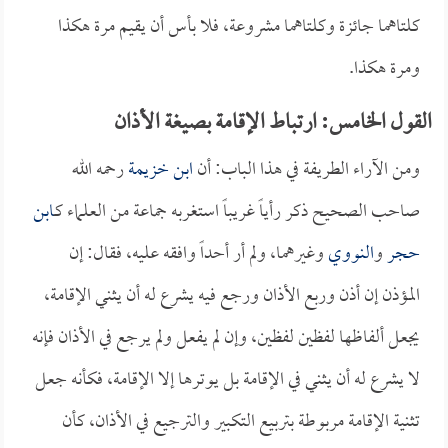
كلتاهما جائزة وكلتاهما مشروعة، فلا بأس أن يقيم مرة هكذا
ومرة هكذا.
القول الخامس: ارتباط الإقامة بصيغة الأذان
ومن الآراء الطريفة في هذا الباب: أن
ابن خزيمة
رحمه الله
صاحب الصحيح ذكر رأياً غريباً استغربه جماعة من العلماء كـ
ابن
حجر
و
النووي
وغيرهما، ولم أر أحداً وافقه عليه، فقال: إن
المؤذن إن أذن وربع الأذان ورجع فيه يشرع له أن يثني الإقامة،
يجعل ألفاظها لفظين لفظين، وإن لم يفعل ولم يرجع في الأذان فإنه
لا يشرع له أن يثني في الإقامة بل يوترها إلا الإقامة، فكأنه جعل
تثنية الإقامة مربوطة بتربيع التكبير والترجيع في الأذان، كأن