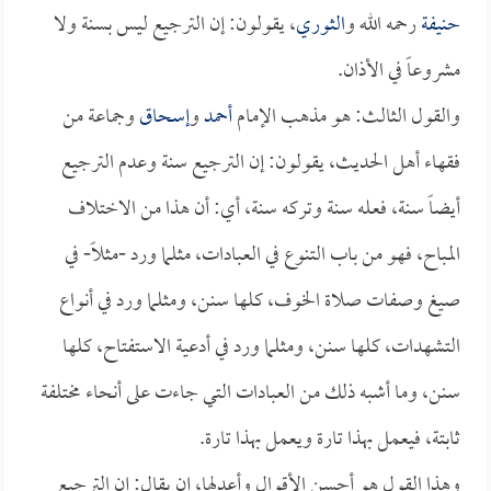
حنيفة
رحمه الله و
الثوري
، يقولون: إن الترجيع ليس بسنة ولا
مشروعاً في الأذان.
والقول الثالث: هو مذهب الإمام
أحمد
و
إسحاق
وجماعة من
فقهاء أهل الحديث، يقولون: إن الترجيع سنة وعدم الترجيع
أيضاً سنة، فعله سنة وتركه سنة، أي: أن هذا من الاختلاف
المباح، فهو من باب التنوع في العبادات، مثلما ورد -مثلاً- في
صيغ وصفات صلاة الخوف، كلها سنن، ومثلما ورد في أنواع
التشهدات، كلها سنن، ومثلما ورد في أدعية الاستفتاح، كلها
سنن، وما أشبه ذلك من العبادات التي جاءت على أنحاء مختلفة
ثابتة، فيعمل بهذا تارة ويعمل بهذا تارة.
وهذا القول هو أحسن الأقوال وأعدلها، إن يقال: إن الترجيع