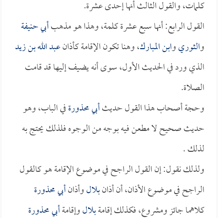
كلمات، والقول الثالث أنها إحدى عشرة.
القول الرابع: أنها سبع عشرة كلمة، وهذا هو مذهب
أبي حنيفة
و
الثوري
و
ابن المبارك
، وهنا تكون الإقامة كأذان
عبد الله بن زيد
الذي ورد في الحديث الأول، سوى أنه يضيف إليها قد قامت
الصلاة.
وحجة أصحاب هذا القول حديث
أبي محذورة
في الباب، وهو
حديث صحيح لا مطعن فيه بوجه من الوجوه فلذلك يحتج به
لذلك .
ولذلك نقول: إن القول الراجح في موضوع الإقامة هو كالقول
الراجح في موضوع الأذان، أن أذان
بلال
وأذان
أبي محذورة
كلاهما جائز ومشروع، فكذلك إقامة
بلال
وإقامة
أبي محذورة