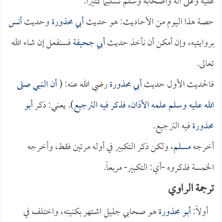
عليه وعلى آله وأصحابه وسلم تسليماً كثيراً.
حصة هذا اليوم من الأحاديث: هو حديث
أبي محذورة
وحديث
أنس
بروايتيه، وإن أمكن أن نأخذ حديث
أبي جحيفة
فسنفعل إن شاء الله
تعالى.
فالحديث الأول حديث
أبي محذورة
رضي الله عنه: (
أن النبي صلى
الله عليه وسلم علمه الأذان، فذكر فيه الترجيع
). يعني: ذكر
أبو
محذورة
فيه الترجيع.
أخرجه
مسلم
، ولكن ذكر التكبير في أوله مرتين فقط، وأخرجه
الخمسة فذكروه -أي: التكبير- مربعاً.
ترجمة الراوي
أولاً:
أبو محذورة
هو صحابي جليل اشتهر بكنيته، واختلف في