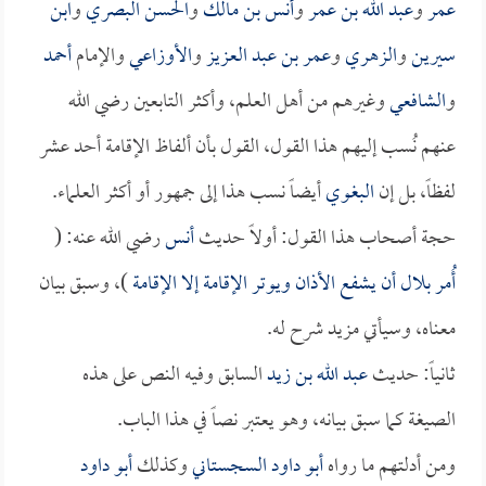
عمر
و
عبد الله بن عمر
و
أنس بن مالك
و
الحسن البصري
و
ابن
سيرين
و
الزهري
و
عمر بن عبد العزيز
و
الأوزاعي
والإمام
أحمد
و
الشافعي
وغيرهم من أهل العلم، وأكثر التابعين رضي الله
عنهم نُسب إليهم هذا القول، القول بأن ألفاظ الإقامة أحد عشر
لفظاً، بل إن
البغوي
أيضاً نسب هذا إلى جمهور أو أكثر العلماء.
حجة أصحاب هذا القول: أولاً حديث
أنس
رضي الله عنه: (
أُمر
بلال
أن يشفع الأذان ويوتر الإقامة إلا الإقامة
)، وسبق بيان
معناه، وسيأتي مزيد شرح له.
ثانياً: حديث
عبد الله بن زيد
السابق وفيه النص على هذه
الصيغة كما سبق بيانه، وهو يعتبر نصاً في هذا الباب.
ومن أدلتهم ما رواه
أبو داود السجستاني
وكذلك
أبو داود