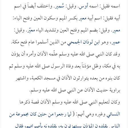
اسمه فقيل: اسمه
أوس
. وقيل:
سُمير
. واختلف أيضاً في اسم
أبيه فقيل: اسم أبيه
معير
بكسر الميم وسكون العين وفتح الياء:
معير
. وقيل: بضم الميم وفتح العين وتشديد الياء
معيّر
. وقيل:
عمير
، وهو
ابن لوذان الجمحي
من الذين أسلموا عام فتح مكة.
وقد كان النبي صلى الله عليه وسلم علّمه الأذان وأمره أن يؤذن
به في مكة، وظل مؤذناً بعد وفاة الرسول صلى الله عليه وسلم ثم
كان بنوه من بعده يتوارثون الأذان في مسجد الكعبة، واشتهر
براوية حديث الأذان عن النبي صلى الله عليه وسلم.
وكان لتعليم النبي صلى الله عليه وسلم الأذان قصة ذكرها
النسائي
وغيره وهي أنهم: (
لما رجعوا من حنين كان مجموعة من
الناس يقلدون المؤذن يستهزئون به، يقلدونه بأصواتهم، فقال