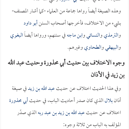
وهذه الصيغة أيضاً رواها جماعة من العلماء -كما أشار المصنف-
بشيء من الاختلاف، فأخرجها أصحاب السنن
أبو داود
و
الترمذي
و
النسائي
و
ابن ماجه
في سننهم، ورواها أيضاً
البغوي
و
البيهقي
و
الطحاوي
وغيرهم.
وجوه الاختلاف بين حديث أبي محذورة وحديث عبد الله
بن زيد في الأذان
وفي هذا الحديث اختلاف عن حديث
عبد الله بن زيد
في صيغة
أذان
بلال
الذي كان صدر أحاديث الباب، في حديث
أبي محذورة
اختلاف عن حديث
عبد الله بن زيد بن عبد ربه
الذي صدّر
المؤلف به الباب من ثلاثة وجوه: