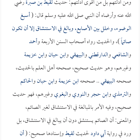
ومن أدلتهم بل من أقوى أدلتهم: حديث
لقيط بن صبرة
رضي
الله عنه وأرضاه أن النبي صلى الله عليه وسلم قال: (
أسبغ
الوضوء، وخلل بين الأصابع، وبالغ في الاستنشاق إلا أن تكون
صائماً
)، والحديث رواه أصحاب السنن الأربعة و
أحمد
و
الشافعي
و
الدارقطني
و
البيهقي
و
ابن حبان
و
ابن خزيمة
وغيرهم، وهو حديث صحيح، صححه أهل العلم بالحديث،
صححه
البيهقي
.. صححه
ابن خزيمة
و
ابن حبان
و
الحاكم
و
الترمذي
و
ابن حجر
و
النووي
و
البغوي
وغيرهم، فهو حديث
صحيح، وفيه الأمر بالمبالغة في الاستنشاق لغير الصائم،
والمعنى: أن الصائم يستنشق دون أن يبالغ في الاستنشاق، بل
ورد في رواية
أبي داود
لحديث
لقيط
وإسنادها صحيح: (
أن