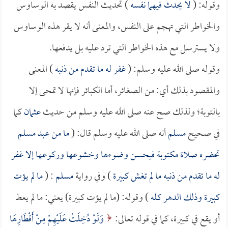
وقوله: (
لا يحدث فيهما نفسه
) تحديث النفس يقصد به الوساوس
والخواطر التي تهجم على النفس، والمعنى أنه لا يقر هذه الوساوس
ولا يسترسل مع هذه الخواطر التي ترد عليه بل يدفعها.
وقوله صلى الله عليه وسلم: (
غفر له ما تقدم من ذنبه
) المعنى
والمقصود بذلك أي: من الصغائر، أما الكبائر فإنها لا تمحى إلا
بالتوبة؛ ولذلك صح عنه صلى الله عليه وسلم من حديث
عثمان
كما
في صحيح
مسلم
أنه صلى الله عليه وسلم قال: (
ما من عبد مسلم
تحضره صلاة مكتوبة فيحسن وضوءها وخشوعها وركوعها إلا غفر
له ما تقدم من ذنبه ما لم تغش كبيرة
) وفي رواية
مسلم
: (
ما لم يؤت
كبيرة وذلك الدهر كله
) وقوله: (ما لم يؤت كبيرة) يعني: ما لم يعط
أو يقع في كبيرة، كما في قوله تعالى:
وَلَوْ دُخِلَتْ عَلَيْهِمْ مِنْ أَقْطَارِهَا