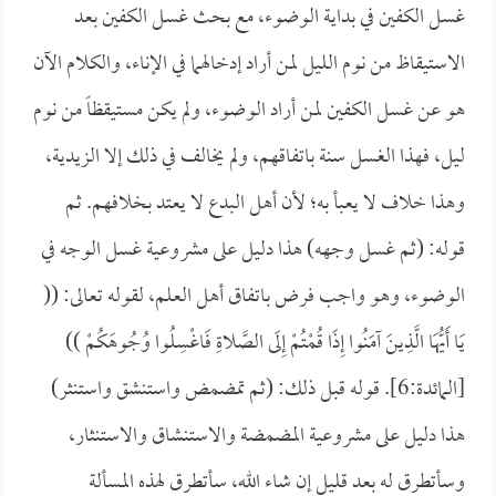
غسل الكفين في بداية الوضوء، مع بحث غسل الكفين بعد
الاستيقاظ من نوم الليل لمن أراد إدخالهما في الإناء، والكلام الآن
هو عن غسل الكفين لمن أراد الوضوء، ولم يكن مستيقظاً من نوم
ليل، فهذا الغسل سنة باتفاقهم، ولم يخالف في ذلك إلا الزيدية،
وهذا خلاف لا يعبأ به؛ لأن أهل البدع لا يعتد بخلافهم. ثم
قوله: (ثم غسل وجهه) هذا دليل على مشروعية غسل الوجه في
الوضوء، وهو واجب فرض باتفاق أهل العلم، لقوله تعالى: ((
يَا أَيُّهَا الَّذِينَ آمَنُوا إِذَا قُمْتُمْ إِلَى الصَّلاةِ فَاغْسِلُوا وُجُوهَكُمْ ))
[المائدة:6]. قوله قبل ذلك: (ثم تمضمض واستنشق واستنثر)
هذا دليل على مشروعية المضمضة والاستنشاق والاستنثار،
وسأتطرق له بعد قليل إن شاء الله، سأتطرق لهذه المسألة