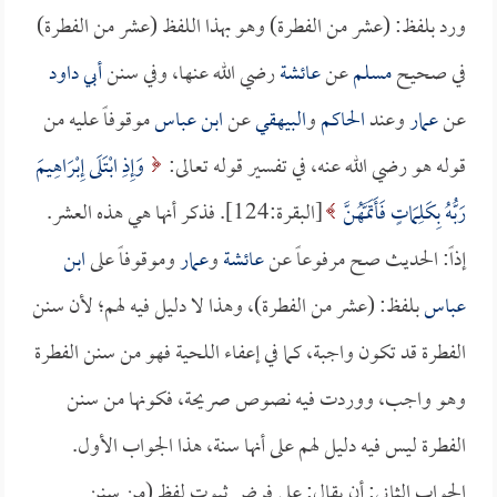
ورد بلفظ: (عشر من الفطرة) وهو بهذا اللفظ (عشر من الفطرة)
في صحيح
مسلم
عن
عائشة
رضي الله عنها، وفي سنن
أبي داود
عن
عمار
وعند
الحاكم
و
البيهقي
عن
ابن عباس
موقوفاً عليه من
قوله هو رضي الله عنه، في تفسير قوله تعالى:
وَإِذِ ابْتَلَى إِبْرَاهِيمَ
رَبُّهُ بِكَلِمَاتٍ فَأَتَمَّهُنَّ
[البقرة:124]. فذكر أنها هي هذه العشر.
إذاً: الحديث صح مرفوعاً عن
عائشة
و
عمار
وموقوفاً على
ابن
عباس
بلفظ: (عشر من الفطرة)، وهذا لا دليل فيه لهم؛ لأن سنن
الفطرة قد تكون واجبة، كما في إعفاء اللحية فهو من سنن الفطرة
وهو واجب، ووردت فيه نصوص صريحة، فكونها من سنن
الفطرة ليس فيه دليل لهم على أنها سنة، هذا الجواب الأول.
الجواب الثاني: أن يقال: على فرض ثبوت لفظ (من سنن