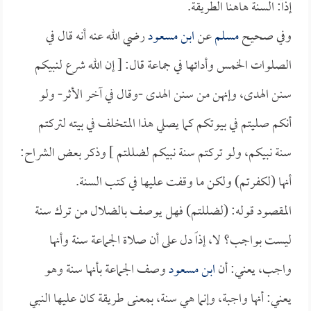
إذاً: السنة هاهنا الطريقة.
وفي صحيح
مسلم
عن
ابن مسعود
رضي الله عنه أنه قال في
الصلوات الخمس وأدائها في جماعة قال: [ إن الله شرع لنبيكم
سنن الهدى، وإنهن من سنن الهدى -وقال في آخر الأثر- ولو
أنكم صليتم في بيوتكم كما يصلي هذا المتخلف في بيته لتركتم
سنة نبيكم، ولو تركتم سنة نبيكم لضللتم ] وذكر بعض الشراح:
أنها (لكفرتم) ولكن ما وقفت عليها في كتب السنة.
المقصود قوله: (لضللتم) فهل يوصف بالضلال من ترك سنة
ليست بواجب؟ لا، إذاً دل على أن صلاة الجماعة سنة وأنها
واجب، يعني: أن
ابن مسعود
وصف الجماعة بأنها سنة وهو
يعني: أنها واجبة، وإنما هي سنة، بمعنى طريقة كان عليها النبي