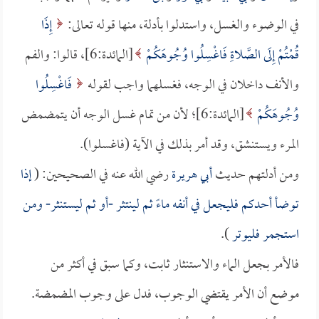
في الوضوء والغسل، واستدلوا بأدلة، منها قوله تعالى:
إِذَا
قُمْتُمْ إِلَى الصَّلاةِ فَاغْسِلُوا وُجُوهَكُمْ
[المائدة:6]، قالوا: والفم
والأنف داخلان في الوجه، فغسلهما واجب لقوله
فَاغْسِلُوا
وُجُوهَكُمْ
[المائدة:6]؛ لأن من تمام غسل الوجه أن يتمضمض
المرء ويستنشق، وقد أمر بذلك في الآية (فاغسلوا).
ومن أدلتهم حديث
أبي هريرة
رضي الله عنه في الصحيحين: (
إذا
توضأ أحدكم فليجعل في أنفه ماءً ثم لينتثر -أو ثم ليستنثر- ومن
استجمر فليوتر
).
فالأمر بجعل الماء والاستنثار ثابت، وكما سبق في أكثر من
موضع أن الأمر يقتضي الوجوب، فدل على وجوب المضمضة.