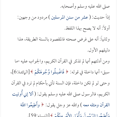
صلى الله عليه وسلم وأصحابه.
إذاً حديث: (
عشر من سنن المرسلين
) مردود من وجهين:
أولاً: أنه لا يصح بهذا اللفظ.
وثانياً: أنه على فرض صحته فالمقصود بالسنة الطريقة، هذا
دليلهم الأول.
ومن أدلتهم أنها لم تذكر في القرآن الكريم، والجواب عليه -ما
سبق- أنها داخلة في قوله:
فَاغْسِلُوا وُجُوهَكُمْ
[المائدة:6]،
وحتى لو لم تكن داخلة، فإن السنة تأتي بأحكام لم ترد في القرآن
الكريم، فالرسول صلى الله عليه وسلم يقول: (
ألا إني أُوتيت
القرآن ومثله معه
) والله عز وجل يقول:
وأَطِيعُوا اللَّهَ
وَأَطِيعُوا الرَّسُولَ وَأُوْلِي الأَمْرِ مِنْكُمْ
[النساء:59].