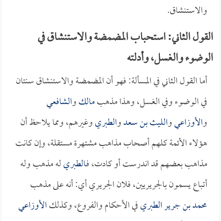
والاستنشاق.
القول الثاني: استحباب المضمضة والاستنشاق في
الوضوء والغسل، وأدلته
أما القول الثاني في المسألة: فهو أن المضمضة والاستنشاق سنتان
في الوضوء وفي الغسل، وهذا مذهب
مالك
و
الشافعي
و
الأوزاعي
و
الليث بن سعد
و
الطبري
وغيرهم، ومما يلاحظ أن
هؤلاء الأئمة كلهم أصحاب مذاهب مشتهرة مستقلة، وإن كانت
مذاهب بعضهم قد اندرست أو كادت، فـ
الطبري
له مذهب وله
أتباع يسمون بالجريريين، فلان الجريري أي: أنه على مذهب
محمد بن جرير الطبري
في الأحكام والفروع، وكذلك
الأوزاعي