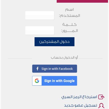
اسم
المستخدم:
كـلـــمـة
الـمـــــرور:
دخول المشتركين
أو الدخول بحساب
استرجاع الرمز السري
تسجيل عضو جديد