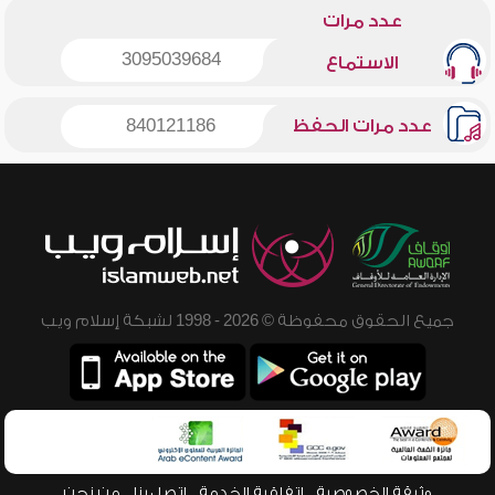
عدد مرات
3095039684
الاستماع
عدد مرات الحفظ
840121186
جميع الحقوق محفوظة © 2026 - 1998 لشبكة إسلام ويب
وثيقة الخصوصية
اتفاقية الخدمة
اتصل بنا
من نحن