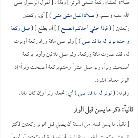
صلاة العشاء ركعة تسمى الوتر ] وذلك [ لقول الرسول صلى
الله عليه وسلم: (
صلاة الليل مثنى مثنى
) ] أي: ركعتين
ركعتين [ (
فإذا خشي أحدكم الصبح
) ] أن يطلع [ (
صلى ركعة
واحدة توتر له ما قد صلى
) ] ولو صلى مائة وزاد ركعة أوترت
له، فقد صارت مائة وركعة، ولو صلى ثلاثين وأوتر بركعة
أصبحت وتراً، ولو صلى عشراً وختم بركعة أصبحت وتراً؛ إذ
الوتر معناه: الفرد.
وقوله: (
توتر له ما قد صلى
) أي: تجعله وتراً وإن كان مائة.
ثانياً: ذكر ما يسن قبل الوتر
[ ثانياً: ما يسن قبله: من السنة أن يصلي قبل الوتر ركعتين فأكثر
إلى عشر ركعات ] فمن سنة الوتر أن تصلي قبله ركعتين أو أربعاً