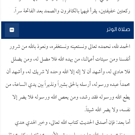
ركعتين خفيفتين، يقرأ فيهما بالكافرون والصمد بعد الفاتحة سراً.
صلاة الوتر
الحمد لله، نحمده تعالى ونستعينه ونستغفره، ونعوذ بالله من شرور
أنفسنا ومن سيئات أعمالنا، من يهده الله فلا مضل له، ومن يضلل
فلا هادي له، وأشهد أن لا إله إلا الله وحده لا شريك له، وأشهد أن
محمداً عبده ورسوله، أرسله بالحق بشيراً ونذيراً بين يدي الساعة، من
يطع الله ورسوله فقد رشد، ومن يعص الله ورسوله فلا يضر إلا
نفسه، ولا يضر الله شيئاً.
أما بعد: فإن أصدق الحديث كتاب الله تعالى، وخير الهدي هدي