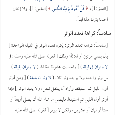
[الفلق:1]،
قُلْ أَعُوذُ بِرَبِّ النَّاسِ
[الناس:1]. ولا إخال
أحدنا يترك هذا أبداً.
سادساً: كراهة تعدد الوتر
[سادساً: كراهة تعدد الوتر: يكره تعدد الوتر في الليلة الواحدة ]
بأن يصلي مرتين أو ثلاثاً؛ وذلك [ لقوله صلى الله عليه وسلم: (
لا وتران في ليلة
) ] والحديث محفوظ هكذا، (
لا وتران بليلة
).
بل وتر واحد، ولا يوجد وتر ثان. (
لا وتران بليلة
) [ ومن أوتر
أول الليل ثم استيقظ وأراد أن يتنفل تنفل، ولا يعيد الوتر ] فإذا
أوتر أول الليل ثم استيقظ فليصل ما شاء الله أن يصلي أربعاً أو
ستاً أو ثمان أو عشرين، ولكن لا يوتر [ لقوله صلى الله عليه