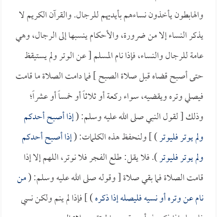
والهابطون يأخذون نساءهم بأيديهم للرجال. والقرآن الكريم لا
يذكر النساء إلا من ضرورة، والأحكام ينسبها إلى الرجال، وهي
عامة للرجال والنساء، فإذا نام المسلم [ عن الوتر ولم يستيقظ
حتى أصبح قضاه قبل صلاة الصبح ] فما دامت الصلاة ما قامت
فيصلي وتره ويقضيه، سواء ركعة أو ثلاثاً أو خمساً أو عشراً؛
وذلك [ لقول النبي صلى الله عليه وسلم: (
إذا أصبح أحدكم
ولم يوتر فليوتر
) ] ولنحفظ هذه الكلمات: (
إذا أصبح أحدكم
ولم يوتر فليوتر
). فلا يقل: طلع الفجر فلا نوتر، اللهم إلا إذا
قامت الصلاة فما بقي صلاة [ وقوله صلى الله عليه وسلم: (
من
نام عن وتره أو نسيه فليصله إذا ذكره
) ] فإذا لم ينم ولكن نسي