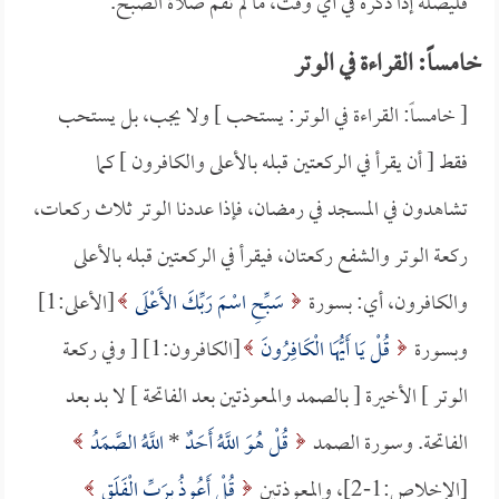
فليصله إذا ذكره في أي وقت، ما لم تقم صلاة الصبح.
خامساً: القراءة في الوتر
[ خامساً: القراءة في الوتر: يستحب ] ولا يجب، بل يستحب
فقط [ أن يقرأ في الركعتين قبله بالأعلى والكافرون ] كما
تشاهدون في المسجد في رمضان، فإذا عددنا الوتر ثلاث ركعات،
ركعة الوتر والشفع ركعتان، فيقرأ في الركعتين قبله بالأعلى
والكافرون، أي: بسورة
سَبِّحِ اسْمَ رَبِّكَ الأَعْلَى
[الأعلى:1]
وبسورة
قُلْ يَا أَيُّهَا الْكَافِرُونَ
[الكافرون:1] [ وفي ركعة
الوتر ] الأخيرة [ بالصمد والمعوذتين بعد الفاتحة ] لا بد بعد
الفاتحة. وسورة الصمد
قُلْ هُوَ اللَّهُ أَحَدٌ
*
اللَّهُ الصَّمَدُ
[الإخلاص:1-2]، والمعوذتين
قُلْ أَعُوذُ بِرَبِّ الْفَلَقِ