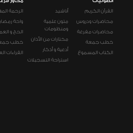
الصوتيات
محاور فرع
القرآن الكريم
أناشيد
الرحمة المه
محاضرات ودروس
متون علمية
واحة رمضان
ومنظومات
محاضرات مفرغة
الحج و العم
مختارات من الأذان
خطب جمعة
خطب جمع
أدعية و أذكار
الكتاب المسموع
القراءات ال
استراحة التسجيلات