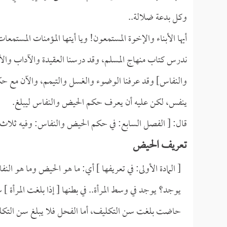
وكل بدعة ضلالة..
أيها الأبناء والإخوة المستمعون! ويا أيتها المؤمنات المستمعا
ندرس كتاب منهاج المسلم، وقد درسنا العقيدة والآداب وال
والنفاس] وقد عرفنا الوضوء والغسل والتيمم، والآن مع حكم
ينفس، لكن عليه أن يعرف حكم الحيض والنفاس ليبلغ.
قال: [ الفصل السابع: في حكم الحيض والنفاس: وفيه ثلاث 
تعريف الحيض
[ المادة الأولى: في تعريفها ] أي: ما هو الحيض وما هو ا
يوجد؟ يوجد في وسط المرأة.. في بطنها [ إذا بلغت المرأة 
حاضت بلغت سن التكليف، أما الفحل فلا يبلغ سن التكليف إ