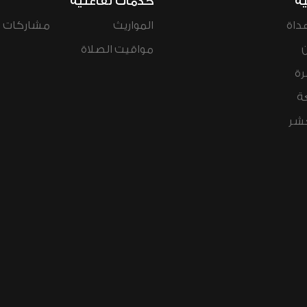
ية
خدمات تفاعلية
داة
المواريث
مشاركات ال
مواقيت الصلاة
رة
ة
عشر