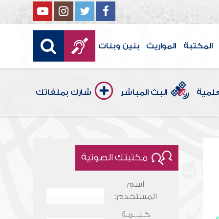
المكتبة
المواريث
بنين وبنات
علمية
البث المباشر
شارك بملفاتك
مكتبتك الصوتية
اسم
المستخدم:
كـلـــمـة