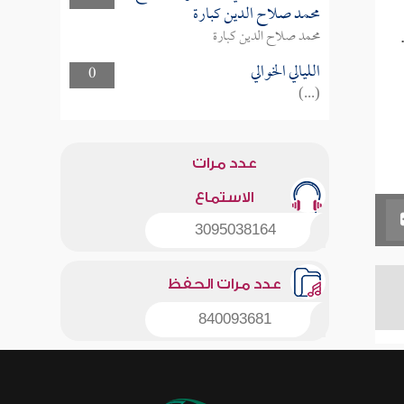
محمد صلاح الدين كبارة
محمد صلاح الدين كبارة
الليالي الخوالي
0
(...)
عدد مرات
الاستماع
3095038164
عدد مرات الحفظ
840093681