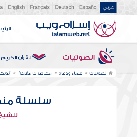
عربي
Español
Deutsch
Français
English
ia
الرئي
الصوتيات
القرآن الكريم
الصوتيات
علماء ودعاة
محاضرات مفرغة
أبوبكر
سلسلة منهاج
للشيخ :