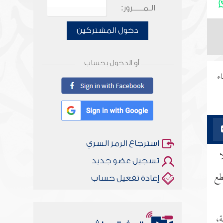
الـمـــــرور:
دخول المشتركين
أو الدخول بحساب
ء
استرجاع الرمز السري
ا
تسجيل عضو جديد
طع
إعادة تفعيل حساب
ة،