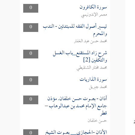
سورة الكافرون
0
معمر الإندونيسي
تيسير أصول الفقه للمبتدئين - الندب
0
والمحرم
محمد حسن عبد الغفار
شرح زاد المستقنع_باب الغسل
0
والتكفين [2]
محمد مختار الشنقيطي
سورة الذاريات
0
محمد جبريل
أذان - بصوت حسن خلفان. مؤذن
0
جامع الإمام محمد بن عبدالوهاب –
قطر
حسن خلفان
الأذان -الحجازي__ بصوت الشيخ
0