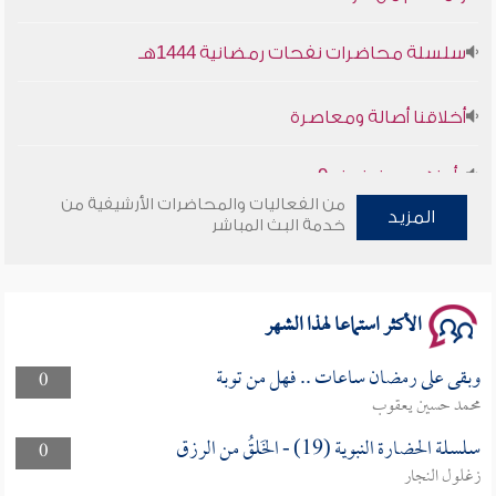
سلسلة محاضرات نفحات رمضانية 1444هـ
أخلاقنا أصالة ومعاصرة
وأمنهم من خوف 9
من الفعاليات والمحاضرات الأرشيفية من
المزيد
سلسلة محاضرات نفحات رمضانية 1444هـ
خدمة البث المباشر
الأكثر استماعا لهذا الشهر
وبقى على رمضان ساعات .. فهل من توبة
0
محمد حسين يعقوب
سلسلة الحضارة النبوية (19) - الخَلقُ من الرزق
0
زغلول النجار