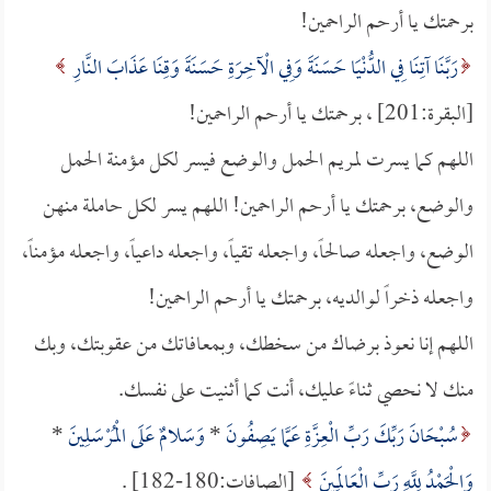
برحمتك يا أرحم الراحمين!
رَبَّنَا آتِنَا فِي الدُّنْيَا حَسَنَةَ وَفِي الْآخِرَةِ حَسَنَةَ وَقِنَا عَذَابَ النَّارِ
[البقرة:201] ، برحمتك يا أرحم الراحمين!
اللهم كما يسرت لمريم الحمل والوضع فيسر لكل مؤمنة الحمل
والوضع، برحمتك يا أرحم الراحمين! اللهم يسر لكل حاملة منهن
الوضع، واجعله صالحاً، واجعله تقياً، واجعله داعياً، واجعله مؤمناً،
واجعله ذخراً لوالديه، برحمتك يا أرحم الراحمين!
اللهم إنا نعوذ برضاك من سخطك، وبمعافاتك من عقوبتك، وبك
منك لا نحصي ثناءً عليك، أنت كما أثنيت على نفسك.
سُبْحَانَ رَبِّكَ رَبِّ الْعِزَّةِ عَمَّا يَصِفُونَ
*
وَسَلامٌ عَلَى الْمُرْسَلِينَ
*
وَالْحَمْدُ لِلَّهِ رَبِّ الْعَالَمِينَ
[الصافات:180-182] .