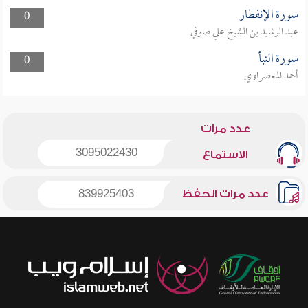
سورة الإنفطار
0
عبد الرشيد بن الشيخ علي صوفي
سورة النبأ
0
أحمد المعصراوي
عدد مرات
3095022430
الاستماع
عدد مرات الحفظ
839925403