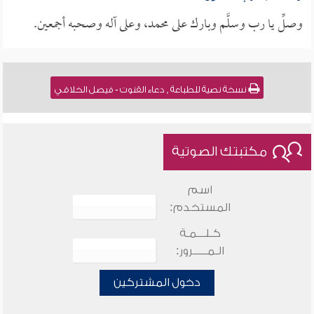
وصلِّ يا رب وسلَّم وبارك على محمد، وعلى آله وصحبه أجمعين.
نسخة نصية للطباعة , دعاء القنوت - فيصل الخلاقي
مكتبتك الصوتية
اسم
المستخدم:
كـلـــمـة
الـمـــــرور:
دخول المشتركين