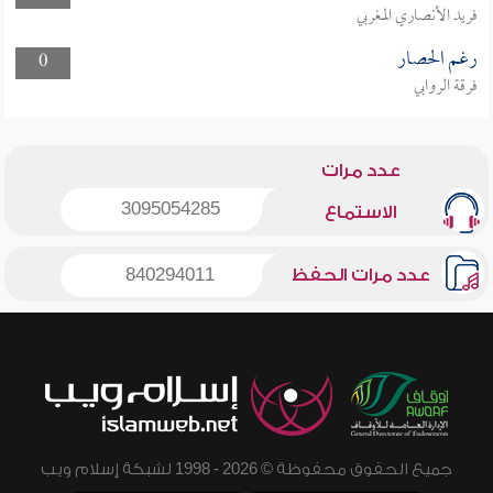
فريد الأنصاري المغربي
رغم الحصار
0
فرقة الروابي
عدد مرات
3095054285
الاستماع
عدد مرات الحفظ
840294011
جميع الحقوق محفوظة © 2026 - 1998 لشبكة إسلام ويب