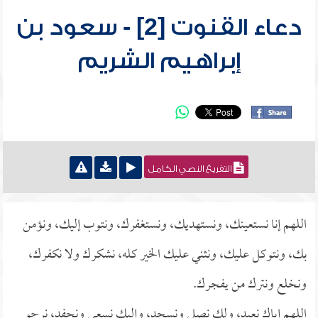
دعاء القنوت [2] - سعود بن
إبراهيم الشريم
التفريغ النصي الكامل
اللهم إنا نستعينك، ونستهديك، ونستغفرك، ونتوب إليك، ونؤمن
بك، ونتوكل عليك، ونثني عليك الخير كله، نشكرك ولا نكفرك،
ونخلع ونترك من يفجرك.
اللهم إياك نعبد، ولك نصلي ونسجد، وإليك نسعى ونحفِد، نرجو