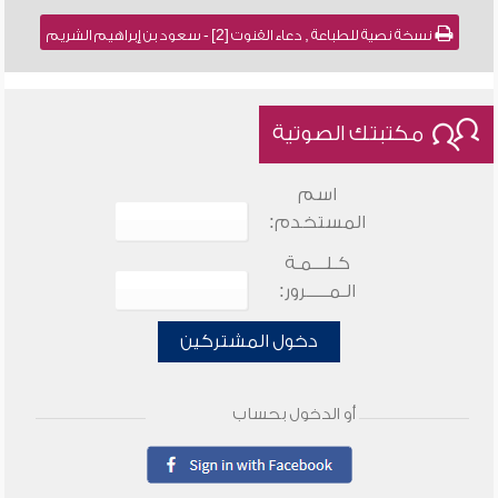
نسخة نصية للطباعة , دعاء القنوت [2] - سعود بن إبراهيم الشريم
مكتبتك الصوتية
اسم
المستخدم:
كـلـــمـة
الـمـــــرور:
دخول المشتركين
أو الدخول بحساب