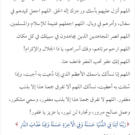
اللهم أنزل عليهم بأسك ورجزك إله الحق. اللهم اجعل كيدهم في
سفال، وأمرهم في وبال. اللهم اجعلهم غنيمة للإسلام والمسلمين.
اللهم انصر المجاهدين الذين يجاهدون في سبيلك في كل مكان.
اللهم ارحم موتاهم، وفك أسراهم، يا ذا الجلال والإكرام!
اللهم إنك عفو تحب العفو فاعف عنا.
اللهم إنا نسألك باسمك الأعظم الذي إذا دُعيت به أجبت، وإذا
سُئلت به أعطيت، نسألك اللهم ألا تفرق جمعنا هذا إلا بذنب
مغفور. اللهم لا تفرق جمعنا هذا إلا بذنب مغفور، وسعي مشكور،
وعمل صالح مبرور، وتجارة لن تبور، يا عزيز يا غفور!
رَبَّنَا آتِنَا فِي الدُّنْيَا حَسَنَةَ وَفِي الْآخِرَةِ حَسَنَةَ وَقِنَا عَذَابَ النَّارِ