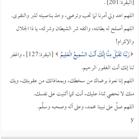
[البقرة:201] .
اللهم اهد ولي أمرنا لما تحب وترضى، وخذ بناصيته للبر والتقوى.
اللهم أصلح له بطانته، واكفه شر الشيطان وشركه، يا ذا الجلال
والإكرام!
رَبَّنَا تَقَبَّلْ مِنَّا إِنَّكَ أَنْتَ السَّمِيعُ الْعَلِيمُ
[البقرة:127] ، واغفر
لنا إنك أنت الغفور الرحيم.
اللهم إنا نعوذ برضاك من سخطك، وبمعافاتك من عقوبتك، وبك
منك لا نحصي ثناءً عليك، أنت كما أثنيت على نفسك.
اللهم صلِّ على نبينا محمد، وعلى آله وصحبه وسلِّم.
y