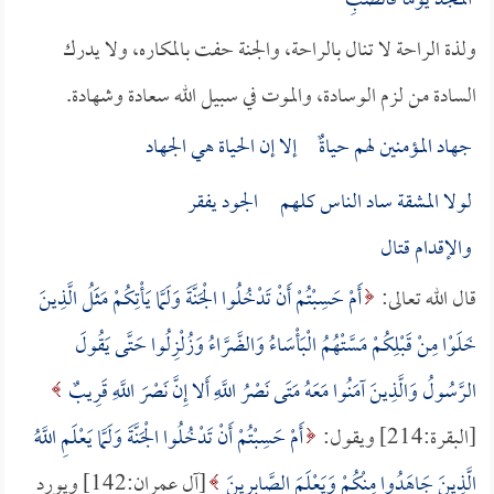
المجد يوماً فانصبِ
ولذة الراحة لا تنال بالراحة، والجنة حفت بالمكاره، ولا يدرك
السادة من لزم الوسادة، والموت في سبيل الله سعادة وشهادة.
جهاد المؤمنين لهم حياةٌ إلا إن الحياة هي الجهاد
لولا المشقة ساد الناس كلهم الجود يفقر
والإقدام قتال
قال الله تعالى:
أَمْ حَسِبْتُمْ أَنْ تَدْخُلُوا الْجَنَّةَ وَلَمَّا يَأْتِكُمْ مَثَلُ الَّذِينَ
خَلَوْا مِنْ قَبْلِكُمْ مَسَّتْهُمُ الْبَأْسَاءُ وَالضَّرَّاءُ وَزُلْزِلُوا حَتَّى يَقُولَ
الرَّسُولُ وَالَّذِينَ آمَنُوا مَعَهُ مَتَى نَصْرُ اللَّهِ أَلا إِنَّ نَصْرَ اللَّهِ قَرِيبٌ
[البقرة:214] ويقول:
أَمْ حَسِبْتُمْ أَنْ تَدْخُلُوا الْجَنَّةَ وَلَمَّا يَعْلَمِ اللَّهُ
الَّذِينَ جَاهَدُوا مِنْكُمْ وَيَعْلَمَ الصَّابِرِينَ
[آل عمران:142] ويورد