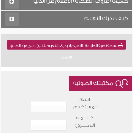
حقيقة عزوف الصحابة الأعلام عن الدنيا
كيف ندرك النعيم
نسخة نصية للطباعة , النعيم لا يدرك بالنعيم للشيخ : علي عبد الخالق
القرني
مكتبتك الصوتية
اسم
المستخدم:
كـلـــمـة
الـمـــــرور: