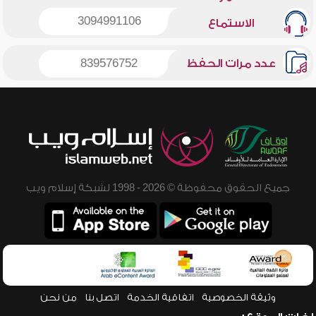
3094991106
الاستماع
عدد مرات الحفظ
839576752
جميع الحقوق محفوظة © 2026 - 1998 لشبكة إسلام ويب
وثيقة الخصوصية
اتفاقية الخدمة
اتصل بنا
من نحن