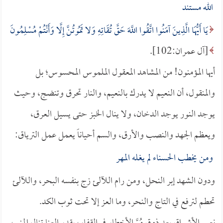
الله مستند
يَا أَيُّهَا الَّذِينَ آمَنُوا اتَّقُوا اللَّهَ حَقَّ تُقَاتِهِ وَلا تَمُوتُنَّ إِلَّا وَأَنْتُمْ مُسْلِمُونَ
[آل عمران:102].
أيها المؤمنون! من المشاهد المعقول الملموس المحسوس؛ بل
والمنقول، أن النعيم لا يدرك بالنعيم، والنار تحرق وتنضج، وحيث
يوجد النور يوجد الدخان، ولا ينال الخبز حتى يسيل العرق،
ويعظم الجهد والنصب والأرق، والسم أحياناً يعمل عمل الترياق:
ومن يخطب الحسناء لم يغله المهر
ودون الشهد إبر النحل، ومن رام اللآلئ زج بنفسه البحر، واللآلئ
تحطم لترفع في التاج والنحر، وما العز إلا تحت ثوب الكد.