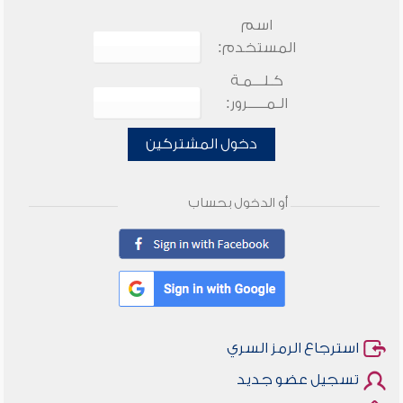
اسم
المستخدم:
كـلـــمـة
الـمـــــرور:
دخول المشتركين
أو الدخول بحساب
استرجاع الرمز السري
تسجيل عضو جديد