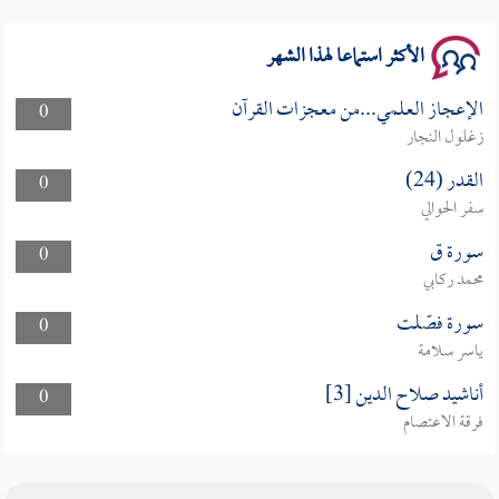
الأكثر استماعا لهذا الشهر
الإعجاز العلمي...من معجزات القرآن
0
زغلول النجار
القدر (24)
0
سفر الحوالي
سورة ق
0
محمد ركابي
سورة فصّلت
0
ياسر سلامة
أناشيد صلاح الدين [3]
0
فرقة الاعتصام