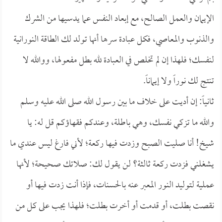
الإيمان والعمل الصالح، مع إبعاد النفس عما يدسيها من الشرك
والذنوب والمعاصي، فكل عبادة سرها أنها تولد لك الطاقة النورانية
لنفسك؛ فلهذا إن لم تخلص في العبادة لله بطل مفعولها، ووالله لا
تنتج لك نوراً ولا إيماناً.
ثانياً: إن أديت على خلاف ما بين رسول الله صلى الله عليه وسلم
والله ما تزكي نفسك، وهي باطلة، وعندكم فقهاؤكم قل له: يا
شيخ! أنا صليت الصبح وزدت فيها ركعة؛ لأني فارغ ليس عندي ما
يشغلني فزدت ركعة ثالثة؟ لن يقول لك: صلاتك صحيحة؛ لأنها
عملية لتوليد النور المعبر عنه بالحسنات، فإذا أنت زدت فيها أو
نقصت بطلت، أو قدمت أو أخرت بطلت؛ فلهذا يجب على كل من