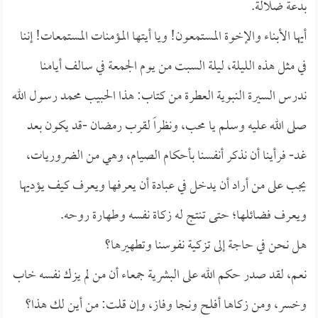
بدعة ضلالة.
أيها الأبناء والإخوة المستمعون! ويا أيتها المؤمنات المستمعات! إننا
في مثل هذه الليلة، ليلة السبت من يوم الجمعة في سالف أيامنا
ندرس السيرة النبوية العطرة من كتاب: هذا الحبيب محمد رسول الله
صلى الله عليه وسلم يا محب، ونظراً لقرب رمضان -قد يكون بعد
غد- فرأينا أن نذكر أنفسنا بأحكام الصيام، وهي من الضروريات،
يجب على من أراد أن يدخل في عبادة أن يعرفها ويعرف كيف يؤديها
ويعرف فضائلها؛ حتى تنتج له زكاة نفسه وطهارة روحه.
هل نحن في حاجة إلى تزكية نفوسنا وتطهيرها؟
نعم، لقد صدر حكم الله على البشرية جمعاء أن من لم يزك نفسه خاب
وخسر، ومن زكاها أفلح ونجا وفاز، وإن قلت: من أين لك هذا؟