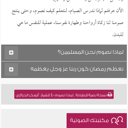
الآن عرفتم لماذا ندرس الصيام، لنتعلم كيف نصوم، وحتى ينتج
صومنا لنا زكاة أرواحنا وطهارة نفوسنا، عملية للنفس ما هي
للبدن.
لماذا نصوم نحن المسلمين؟
نعظم رمضان كون ربنا عز وجل يعظمه
نسخة نصية للطباعة , لماذا نصوم -1 للشيخ : أبوبكر الجزائري
مكتبتك الصوتية