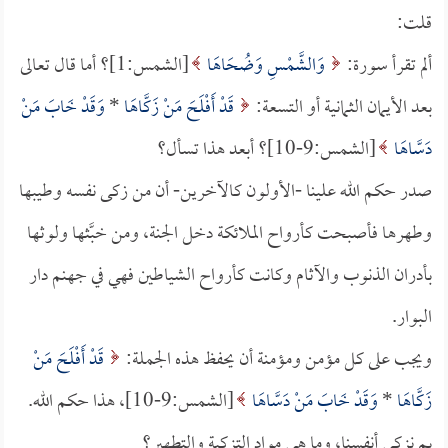
قلت:
ألم تقرأ سورة:
وَالشَّمْسِ وَضُحَاهَا
[الشمس:1]؟ أما قال تعالى
بعد الأيمان الثمانية أو التسعة:
قَدْ أَفْلَحَ مَنْ زَكَّاهَا
*
وَقَدْ خَابَ مَنْ
دَسَّاهَا
[الشمس:9-10]؟ أبعد هذا تسأل؟
صدر حكم الله علينا -الأولون كالآخرين- أن من زكى نفسه وطيبها
وطهرها فأصبحت كأرواح الملائكة دخل الجنة، ومن خبَّثها ولوثها
بأدران الذنوب والآثام وكانت كأرواح الشياطين فهي في جهنم دار
البوار.
ويجب على كل مؤمن ومؤمنة أن يحفظ هذه الجملة:
قَدْ أَفْلَحَ مَنْ
زَكَّاهَا
*
وَقَدْ خَابَ مَنْ دَسَّاهَا
[الشمس:9-10]، هذا حكم الله.
بم نزكي أنفسنا، وما هي مواد التزكية والتطهير؟