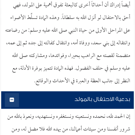
أيضاً إدراك أن أحداثاً أخرى كالبعثة تفوق أهمية على المولد، فهي
أحق بالاحتفال لو أنزل الله به سلطاناً. وهذه المادة تسلِّط الأضواء
على المراحل الأولى من حياة النبي صلى الله عليه وسلم: من رضاعته
وانتقاله إلى بني سعد، ووفاة أمه، وانتقال كفالته إلى جده ثم إلى عمه،
متضمنة لقصته مع الراهب بحيرا، وفوائدها، ومشاركته صلى الله
عليه وسلم في حلف الفضول. فهذه المادة تتميز بوفرة الأدلة، مع
النظر إلى جانب العظة والعبرة في الأحداث والوقائع.
بدعية الاحتفال بالمولد
إن الحمد لله، نحمده ونستعينه ونستغفره ونستهديه، ونعوذ بالله من
شرور أنفسنا ومن سيئات أعمالنا، من يهده الله فلا مضل له، ومن