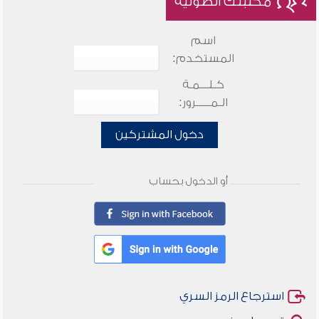
مكتبتك الصوتية
اسم
المستخدم:
كـلـــمـة
الـمـــــرور:
دخول المشتركين
أو الدخول بحساب
استرجاع الرمز السري