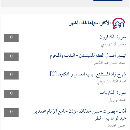
وأمنهم من خوف 9
سلسلة محاضرات نفحات رمضانية 1444هـ
الأكثر استماعا لهذا الشهر
سورة الكافرون
0
معمر الإندونيسي
تيسير أصول الفقه للمبتدئين - الندب والمحرم
0
محمد حسن عبد الغفار
شرح زاد المستقنع_باب الغسل والتكفين [2]
0
محمد مختار الشنقيطي
سورة الذاريات
0
محمد جبريل
أذان - بصوت حسن خلفان. مؤذن جامع الإمام محمد بن
0
عبدالوهاب – قطر
حسن خلفان