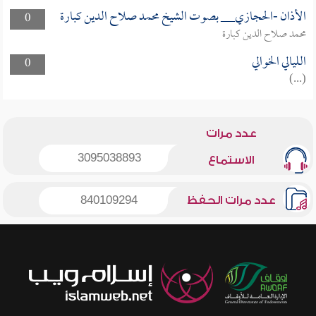
الأذان -الحجازي__ بصوت الشيخ محمد صلاح الدين كبارة
0
محمد صلاح الدين كبارة
الليالي الخوالي
0
(...)
عدد مرات
3095038893
الاستماع
عدد مرات الحفظ
840109294