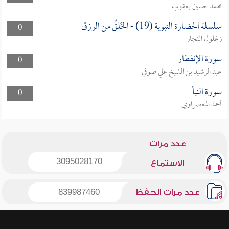
محمد حسين يعقوب
سلسلة الحضارة النبوية (19) - الخَلقُ من الرزق
0
زغلول النجار
سورة الإنفطار
0
عبد الرشيد بن الشيخ علي صوفي
سورة النبأ
0
أحمد المعصراوي
عدد مرات
3095028170
الاستماع
عدد مرات الحفظ
839987460