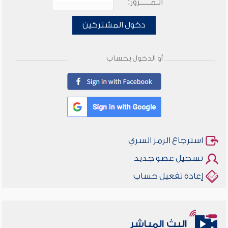
الـمـــــرور:
دخول المشتركين
أو الدخول بحساب
استرجاع الرمز السري
تسجيل عضو جديد
إعادة تفعيل حساب
البث المباشر