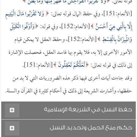
قوله تعالى:
وَلا تَقْرَبُوا الْفَوَاحِشَ مَا ظَهَرَ مِنْهَا وَمَا بَطَنَ
[الأنعام:151]، وفي حفظ المال قوله تعالى:
وَلا تَقْرَبُوا مَالَ الْيَتِيمِ
إِلَّا بِالَّتِي هِيَ أَحْسَنُ
[الأنعام:152]، وفي قوله:
وَأَوْفُوا الْكَيْلَ
وَالْمِيزَانَ بِالْقِسْطِ
[الأنعام:152]، وحفظ العقل لا يمكن قيام
الأمور الأخرى إلا به، فلا يقوم بها فاسد العقل، فحصلت الإشارة
إلى ذلك في قوله تعالى:
لَعَلَّكُمْ تَعْقِلُونَ
[الأنعام:151].
وقد جاءت آيات أخرى فيها ذكر هذه الضروريات التي لا بد من
حفظها، وأشارت الشريعة إلى ذلك في أحكام كثيرة في القرآن والسنة.
حفظ النسل في الشريعة الإسلامية
حكم منع الحمل وتحديد النسل