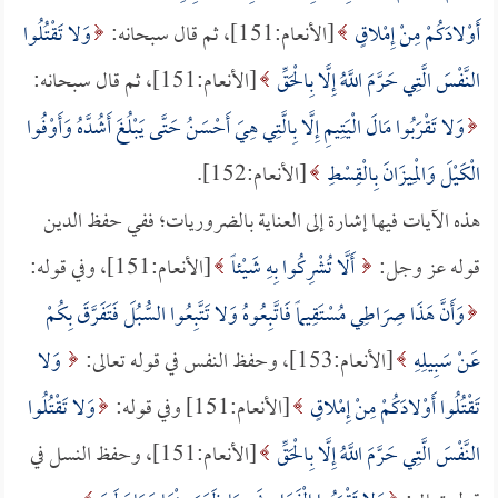
أَوْلادَكُمْ مِنْ إِمْلاقٍ
[الأنعام:151]، ثم قال سبحانه:
وَلا تَقْتُلُوا
النَّفْسَ الَّتِي حَرَّمَ اللَّهُ إِلَّا بِالْحَقِّ
[الأنعام:151]، ثم قال سبحانه:
وَلا تَقْرَبُوا مَالَ الْيَتِيمِ إِلَّا بِالَّتِي هِيَ أَحْسَنُ حَتَّى يَبْلُغَ أَشُدَّهُ وَأَوْفُوا
الْكَيْلَ وَالْمِيزَانَ بِالْقِسْطِ
[الأنعام:152].
هذه الآيات فيها إشارة إلى العناية بالضروريات؛ ففي حفظ الدين
قوله عز وجل:
أَلَّا تُشْرِكُوا بِهِ شَيْئاً
[الأنعام:151]، وفي قوله:
وَأَنَّ هَذَا صِرَاطِي مُسْتَقِيماً فَاتَّبِعُوهُ وَلا تَتَّبِعُوا السُّبُلَ فَتَفَرَّقَ بِكُمْ
عَنْ سَبِيلِهِ
[الأنعام:153]، وحفظ النفس في قوله تعالى:
وَلا
تَقْتُلُوا أَوْلادَكُمْ مِنْ إِمْلاقٍ
[الأنعام:151] وفي قوله:
وَلا تَقْتُلُوا
النَّفْسَ الَّتِي حَرَّمَ اللَّهُ إِلَّا بِالْحَقِّ
[الأنعام:151]، وحفظ النسل في