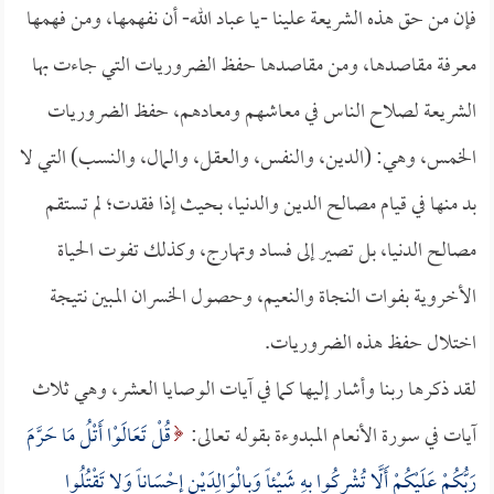
فإن من حق هذه الشريعة علينا -يا عباد الله- أن نفهمها، ومن فهمها
معرفة مقاصدها، ومن مقاصدها حفظ الضروريات التي جاءت بها
الشريعة لصلاح الناس في معاشهم ومعادهم، حفظ الضروريات
الخمس، وهي: (الدين، والنفس، والعقل، والمال، والنسب) التي لا
بد منها في قيام مصالح الدين والدنيا، بحيث إذا فقدت؛ لم تستقم
مصالح الدنيا، بل تصير إلى فساد وتهارج، وكذلك تفوت الحياة
الأخروية بفوات النجاة والنعيم، وحصول الخسران المبين نتيجة
اختلال حفظ هذه الضروريات.
لقد ذكرها ربنا وأشار إليها كما في آيات الوصايا العشر، وهي ثلاث
آيات في سورة الأنعام المبدوءة بقوله تعالى:
قُلْ تَعَالَوْا أَتْلُ مَا حَرَّمَ
رَبُّكُمْ عَلَيْكُمْ أَلَّا تُشْرِكُوا بِهِ شَيْئاً وَبِالْوَالِدَيْنِ إِحْسَاناً وَلا تَقْتُلُوا