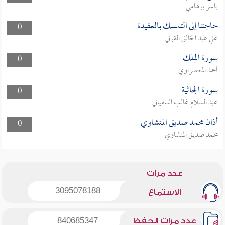
ياسر برهامي
حاجتنا إلى التمسك بالعقيدة
0
علي عبد الخالق القرني
سورة الملك
0
أحمد المعصراوي
سورة الجاثية
0
عبد السلام غالب السفياني
أذان محمد صديق المنشاوي
0
محمد صديق المنشاوي
عدد مرات
3095078188
الاستماع
عدد مرات الحفظ
840685347