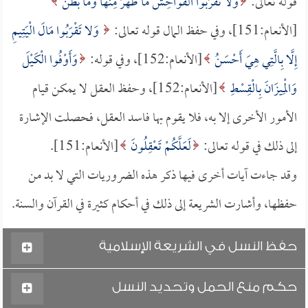
قوله تعالى:
وَلا تَقْرَبُوا الْفَوَاحِشَ مَا ظَهَرَ مِنْهَا وَمَا بَطَنَ
[الأنعام:151]، وفي حفظ المال قوله تعالى:
وَلا تَقْرَبُوا مَالَ الْيَتِيمِ
إِلَّا بِالَّتِي هِيَ أَحْسَنُ
[الأنعام:152]، وفي قوله:
وَأَوْفُوا الْكَيْلَ
وَالْمِيزَانَ بِالْقِسْطِ
[الأنعام:152]، وحفظ العقل لا يمكن قيام
الأمور الأخرى إلا به، فلا يقوم بها فاسد العقل، فحصلت الإشارة
إلى ذلك في قوله تعالى:
لَعَلَّكُمْ تَعْقِلُونَ
[الأنعام:151].
وقد جاءت آيات أخرى فيها ذكر هذه الضروريات التي لا بد من
حفظها، وأشارت الشريعة إلى ذلك في أحكام كثيرة في القرآن والسنة.
حفظ النسل في الشريعة الإسلامية
حكم منع الحمل وتحديد النسل