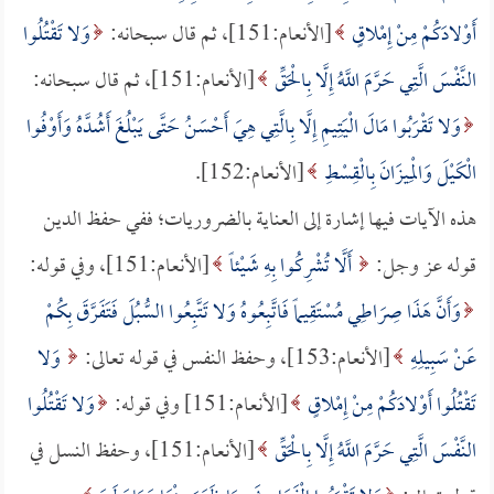
أَوْلادَكُمْ مِنْ إِمْلاقٍ
[الأنعام:151]، ثم قال سبحانه:
وَلا تَقْتُلُوا
النَّفْسَ الَّتِي حَرَّمَ اللَّهُ إِلَّا بِالْحَقِّ
[الأنعام:151]، ثم قال سبحانه:
وَلا تَقْرَبُوا مَالَ الْيَتِيمِ إِلَّا بِالَّتِي هِيَ أَحْسَنُ حَتَّى يَبْلُغَ أَشُدَّهُ وَأَوْفُوا
الْكَيْلَ وَالْمِيزَانَ بِالْقِسْطِ
[الأنعام:152].
هذه الآيات فيها إشارة إلى العناية بالضروريات؛ ففي حفظ الدين
قوله عز وجل:
أَلَّا تُشْرِكُوا بِهِ شَيْئاً
[الأنعام:151]، وفي قوله:
وَأَنَّ هَذَا صِرَاطِي مُسْتَقِيماً فَاتَّبِعُوهُ وَلا تَتَّبِعُوا السُّبُلَ فَتَفَرَّقَ بِكُمْ
عَنْ سَبِيلِهِ
[الأنعام:153]، وحفظ النفس في قوله تعالى:
وَلا
تَقْتُلُوا أَوْلادَكُمْ مِنْ إِمْلاقٍ
[الأنعام:151] وفي قوله:
وَلا تَقْتُلُوا
النَّفْسَ الَّتِي حَرَّمَ اللَّهُ إِلَّا بِالْحَقِّ
[الأنعام:151]، وحفظ النسل في