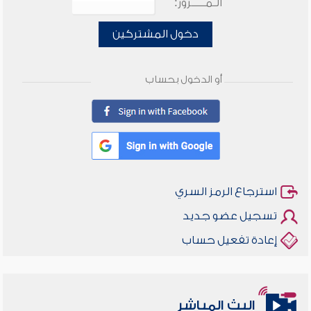
الـمـــــرور:
دخول المشتركين
أو الدخول بحساب
استرجاع الرمز السري
تسجيل عضو جديد
إعادة تفعيل حساب
البث المباشر