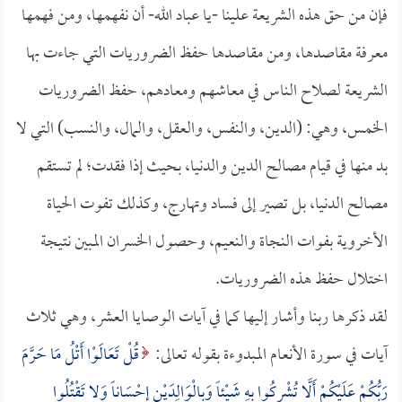
فإن من حق هذه الشريعة علينا -يا عباد الله- أن نفهمها، ومن فهمها
معرفة مقاصدها، ومن مقاصدها حفظ الضروريات التي جاءت بها
الشريعة لصلاح الناس في معاشهم ومعادهم، حفظ الضروريات
الخمس، وهي: (الدين، والنفس، والعقل، والمال، والنسب) التي لا
بد منها في قيام مصالح الدين والدنيا، بحيث إذا فقدت؛ لم تستقم
مصالح الدنيا، بل تصير إلى فساد وتهارج، وكذلك تفوت الحياة
الأخروية بفوات النجاة والنعيم، وحصول الخسران المبين نتيجة
اختلال حفظ هذه الضروريات.
لقد ذكرها ربنا وأشار إليها كما في آيات الوصايا العشر، وهي ثلاث
آيات في سورة الأنعام المبدوءة بقوله تعالى:
قُلْ تَعَالَوْا أَتْلُ مَا حَرَّمَ
رَبُّكُمْ عَلَيْكُمْ أَلَّا تُشْرِكُوا بِهِ شَيْئاً وَبِالْوَالِدَيْنِ إِحْسَاناً وَلا تَقْتُلُوا