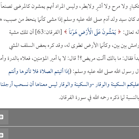
كبارٍ ولا مرح ولا أشرٍ ولابطر، وليس المراد أنهم يمشون كالمرضى تصنعاً
- فقد كان سيد ولد آدم صلى الله عليه وسلم إذا مشى كأنما ينحط من صبب، ه
ه تعالى:
يَمْشُونَ عَلَى الْأَرْضِ هَوْناً
[الفرقان:63] أن تلك مشية
ت، وامش بين بين، وكأنما الأرض تطوى له، وقد كره بعض السلف المشي
اً فقال: ما بالك أأنت مريض؟! قال: لا يا أمير المؤمنين، فعلاه بالدرة وأم
 قال رسول الله صلى الله عليه وسلم: (
إذا أتيتم الصلاة فلا تأتوها وأنتم
 وعليكم السكينة والوقار -والسكينة والوقار ليس معناها أن نسحب أرجلنا
النسبة لما ذكره رحمه الله في سورة الفرقان.