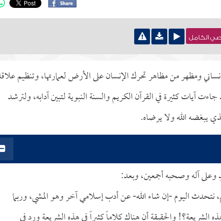
نصي الكامل
إنساني ومظهر من مظاهر تحرك الإنسان على الأرض لعمارتها، وتنظيم علاق
ءت آيات كثيرة في القرآن الكريم والسنة النبوية لتبين آدابه، ولترشد
ذي يبغضه الله ولا يرضاه.
دٍ وعلى آله وصحبه أجمعين، وبعد:
يم، نتحدث اليوم -إن شاء الله- عن أدب إسلامي آخر وهو المشي، وربما
الشريعة؟! والحقيقة أن هناك كلاماً كثيراً في هذه الشريعة ورد في