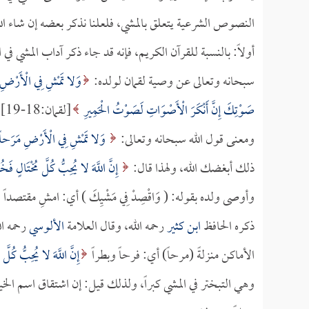
النصوص الشرعية يتعلق بالمشي، فلعلنا نذكر بعضه إن شاء الل
أولاً: بالنسبة للقرآن الكريم، فإنه قد جاء ذكر آداب المشي في
سبحانه وتعالى عن وصية لقمان لولده:
وَلا تَمْشِ فِي الْأَرْضِ مَ
صَوْتِكَ إِنَّ أَنْكَرَ الْأَصْوَاتِ لَصَوْتُ الْحَمِيرِ
[لقمان:18-19].
ومعنى قول الله سبحانه وتعالى:
وَلا تَمْشِ فِي الْأَرْضِ مَرَحا
ذلك أبغضك الله، ولهذا قال:
إِنَّ اللَّهَ لا يُحِبُّ كُلَّ مُخْتَالٍ فَ
وأوصى ولده بقوله: ( وَاقْصِدْ فِي مَشْيِكَ ) أي: امشِ مقتصداً
ذكره الحافظ
ابن كثير
رحمه الله، وقال العلامة
الألوسي
رحمه ال
الأماكن منزلةً (مرحاً) أي: فرحاً وبطراً
إِنَّ اللَّهَ لا يُحِبُّ كُلَّ
وهي التبختر في المشي كبراً، ولذلك قيل: إن اشتقاق اسم الخي