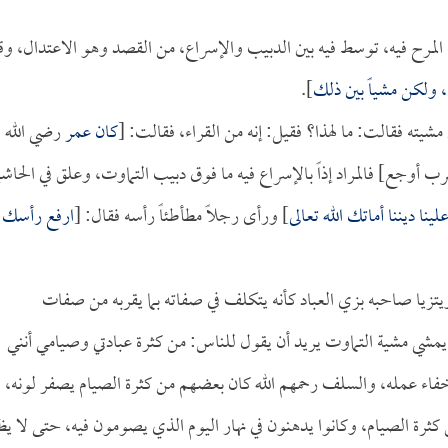
جتناب المرح فيه، توسط فيه بين الدبيب والإسراع، من القصد وهو الاعتدال، وق
 ولكن مشياً بين ذلك
].
شيته فقالت: ما لهذا؟ فقيل: إنه من القراء، فقالت: [
كان
عمر
رضي الله
 أوجع] فالمراد إذاً بالإسراع فيه ما فوق دبيب التماوت، وعلق في الحاشي
لينا ديننا أماتك الله تعالى
] ورأى رجلاً مطأطئاً رأسه فقال: [
ارفع رأسك 
زيا صاحبه بزي العباد كأنه يتكلف في صفاته بما يقربه من صفات
يمشي مشية التماوت يريد أن يقول للناس: من كثرة عبادتي وصيامي أنني
إخفاء عمله، والسلف رحمهم الله كان بعضهم من كثرة الصيام يصفر لونه،
كثرة الصيام، وكانوا يدهنون في نهار اليوم الذي يصومون فيه، حتى لا يظ