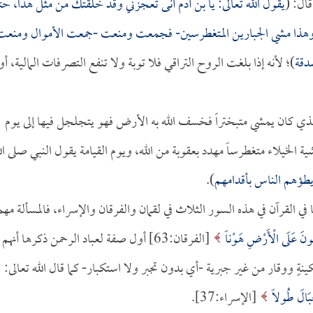
ال: (
يقول الله تعالى: يا بن آدم أنى تعجزني وقد خلقتك من مثل هذا، ح
هذا مشي الجبارين المتغطرسين- فجمعت ومنعت -جمعت الأموال ومنعت
دقة
)؛ لأنه إذا بلغت الروح التراقي فلا توبة ولا تنفع التصرفات المالية، أو 
ذي كان يمشي متبختراً فخسف الله به الأرض فهو يتجلجل فيها إلى يوم
 الخيلاء متغطرساً مهدد بعقوبة من الله، ويوم القيامة يقول النبي صلى ال
يطؤهم الناس بأقدامهم
).
 في القرآن في هذه السور الثلاث في لقمان والفرقان والإسراء، فالمسألة مهم
شُونَ عَلَى الْأَرْضِ هَوْناً
[الفرقان:63] أول صفة لعباد الرحمن ذكرها أنهم
كينةٍ ووقار من غير جبرية -أي بدون تجبر ولا استكبار- كما قال الله تعالى:
ِبَالَ طُولاً
[الإسراء:37].