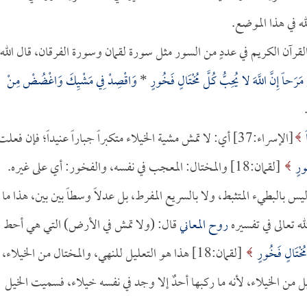
ه في هذا الموضع.
 القرآن الكريم في عددٍ من السور مثل سورة لقمان وسورة الفرقان، قال الله
رَحاً إِنَّ اللَّهَ لا يُحِبُّ كُلَّ مُخْتَالٍ فَخُورٍ
*
وَاقْصِدْ فِي مَشْيِكَ وَاغْضُضْ مِنْ
ً
[الإسراء:37] أي: لا تمش مشية الخيلاء متكبراً جباراً عنيداً؛ فإن فعلت
خُورٍ
[لقمان:18] والمختال: المعجب في نفسه، والفخور: أي على غيره.
 ليس بالبطيء المتثبط، ولا بالسريع المفرط، بل عدلاً وسطاً بين بين، هذا ما
له تعالى في تفسيره
روح المعاني
قال: (ولا تمش في الأرض) التي هي أحط
 مُخْتَالٍ فَخُورٍ
[لقمان:18] هذا هو التعليل للنهي، والمختال من الخيلاء،
ل من الخيلاء، لأنه ما ركبها أحدٌ إلا وجد في نفسه خيلاء، فسميت الخيل