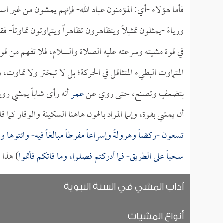
فأما هؤلاء -أي: المؤمنون عباد الله- فإنهم يمشون من غير است
ورياءً -يمثلون تمثيلاً ويتظاهرون تظاهراً ويتماوتون تماوتاً
في قوة مشيته وسرعته عليه الصلاة والسلام، فلا تفهم من قول
المتماوت البطيء المتثاقل في الحركة؛ بل لا تبختر ولا تماو
بتضعفٍ وتصنع، حتى روي عن
عمر
أنه رأى شاباً يمشي رويد
أن يمشي بقوة، وإنما المراد بالهون هاهنا السكينة والوقار كما
تسعون -ركضاً وهرولةً وإسراعاً مفرطاً مبالغاً فيه- وائتوها
سحباً على الطريق- فما أدركتم فصلوا، وما فاتكم فأتموا
) هذا ب
آداب المشي في السنة النبوية
أنواع المشيات