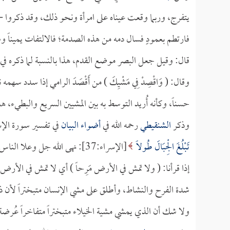
يتفرج، وربما وقعت عيناه على امرأة ونحو ذلك، وقد ذكروا -
فارتطم بعمودٍ فسال دمه من هذه الصدمة؛ فالالتفات يميناً وشم
قال: وقيل جعل البصر موضع القدم، هذا بالنسبة لما ذكره في
وقال: ( وَاقْصِدْ فِي مَشْيِكَ ) من أَقْصَدَ الرامي إذا سدد 
حسناً، وكأنه أُريد التوسط به بين المشيين السريع والبطيء، هذ
وذكر
الشنقيطي
رحمه الله في
أضواء البيان
في تفسير سورة الإس
تَبْلُغَ الْجِبَالَ طُولاً
[الإسراء:37]: نهى الله جل وعلا
إذا قرأنا: ( ولا تمش في الأرض مَرِحاً ) أي لا تمش في الأرض
شدة الفرح والنشاط، وأطلق على مشي الإنسان متبختراً لأن ذ
ولا شك أن الذي يمشي مشية الخيلاء متبختراً متفاخراً عُرض