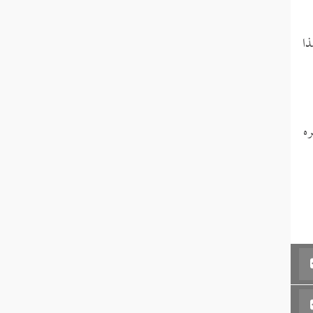
ذا
ره