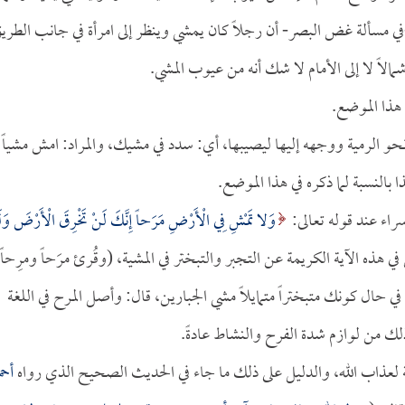
في مسألة غض البصر- أن رجلاً كان يمشي وينظر إلى امرأة في جانب الطري
الاً لا إلى الأمام لا شك أنه من عيوب المشي.
 هذا الموضع.
سهمه نحو الرمية ووجهه إليها ليصيبها، أي: سدد في مشيك، والمراد: امش مشياً
ا بالنسبة لما ذكره في هذا الموضع.
راء عند قوله تعالى:
وَلا تَمْشِ فِي الْأَرْضِ مَرَحاً إِنَّكَ لَنْ تَخْرِقَ الْأَرْضَ وَل
 الناس في هذه الآية الكريمة عن التجبر والتبختر في المشية، (وقُرئ مرَحاً ومرِحاً
 في حال كونك متبختراً متمايلاً مشي الجبارين، قال: وأصل المرح في اللغة
لك من لوازم شدة الفرح والنشاط عادةً.
ة لعذاب الله، والدليل على ذلك ما جاء في الحديث الصحيح الذي رواه
أحم