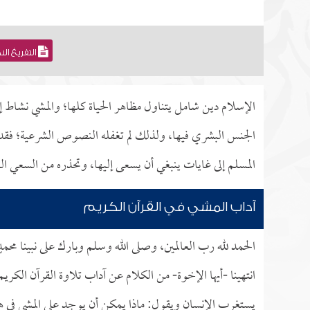
التفريغ ال
الإسلام دين شامل يتناول مظاهر الحياة كلها؛ والمشي نشاط 
الجنس البشري فيها، ولذلك لم تغفله النصوص الشرعية؛ فقد جا
المسلم إلى غايات ينبغي أن يسعى إليها، وتحذره من السعي ال
آداب المشي في القرآن الكريم
الحمد لله رب العالمين، وصلى الله وسلم وبارك على نبينا محم
انتهينا -أيها الإخوة- من الكلام عن آداب تلاوة القرآن الكر
يستغرب الإنسان ويقول: ماذا يمكن أن يوجد على المشي في هذه 