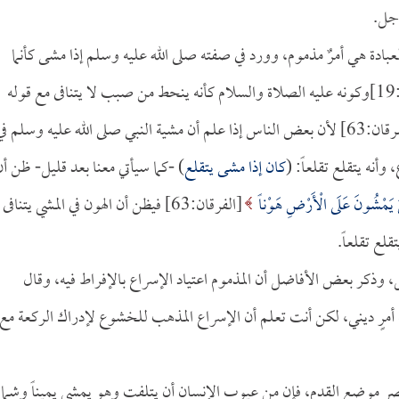
وجل.
عبادة هي أمرٌ مذموم، وورد في صفته صلى الله عليه وسلم إذا مشى كأنما
[لقمان:19]وكونه عليه الصلاة والسلام كأنه ينحط من صبب لا يتنافى مع قوله
[الفرقان:63] لأن بعض الناس إذا علم أن مشية النبي صلى الله عليه وسلم في
أنه يتقلع تقلعاً: (
كان إذا مشى يتقلع
) -كما سيأتي معنا بعد قليل- ظن أن
ينَ يَمْشُونَ عَلَى الْأَرْضِ هَوْناً
[الفرقان:63] فيظن أن الهون في المشي يتنافى
لع تقلعاً.
ل، وذكر بعض الأفاضل أن المذموم اعتياد الإسراع بالإفراط فيه، وقال
أمرٍ ديني، لكن أنت تعلم أن الإسراع المذهب للخشوع لإدراك الركعة مع
صر موضع القدم، فإن من عيوب الإنسان أن يتلفت وهو يمشي يميناً وشمالا