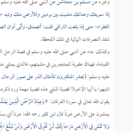
وغيره عن
مسلم بن جحاشن
عن النبي صلى الله عليه وسلم ق
إذا سويتك وعدلتك مشيت بين بردين وللأرض منك وئيد -و
الفقراء- حتى إذا بلغت التراقي قلت: أتصدق، وأنّى أوان الص
تنفذ التصرفات المالية في تلك اللحظة.
وكذلك جاء عن النبي صلى الله عليه وسلم في قصة الرجل ال
القيامة، فهناك عقوبة للمتجبرين في مشيتهم، فالذي يمشي مشية
عليه وسلم: (
يحشر المتكبرون كأمثال الذر على صور الرجال 
انتبهوا يا أيها الإخوة! قضية المشي هذه قضية مهمة ورد ذكرها
يقول الله تعالى في سورة الفرقان:
وَعِبَادُ الرَّحْمَنِ الَّذِينَ يَمْ
يمشون على الأرض هوناً قال
ابن كثير
رحمه الله: هوناً أي بس
وَلا تَمْشِ فِي الْأَرْضِ مَرَحاً إِنَّكَ لَنْ تَخْرِقَ الْأَرْضَ وَلَنْ تَبْلُغَ الْج