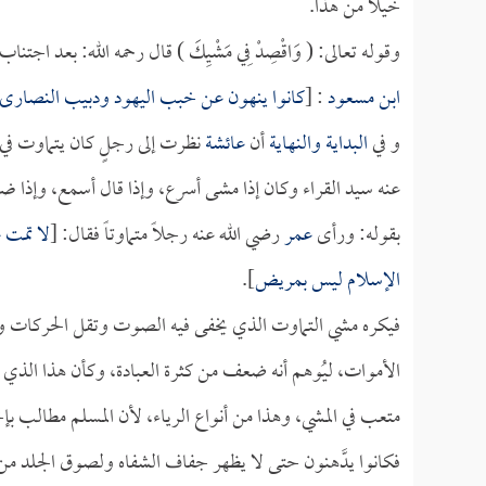
خيلاً من هذا.
وقوله تعالى: ( وَاقْصِدْ فِي مَشْيِكَ ) قال رحمه الله: بعد ا
ابن مسعود
: [
كانوا ينهون عن خبب اليهود ودبيب النصارى،
و في
البداية والنهاية
أن
عائشة
نظرت إلى رجلٍ كان يتماوت في م
عنه سيد القراء وكان إذا مشى أسرع، وإذا قال أسمع، وإذا ضرب
بقوله: ورأى
عمر
رضي الله عنه رجلاً متماوتاً فقال: [
لا تمت ع
الإسلام ليس بمريض
].
فيكره مشي التماوت الذي يخفى فيه الصوت وتقل الحركات ويت
الأموات، ليُوهم أنه ضعف من كثرة العبادة، وكأن هذا الذي 
متعب في المشي، وهذا من أنواع الرياء، لأن المسلم مطالب ب
فكانوا يدَّهنون حتى لا يظهر جفاف الشفاه ولصوق الجلد من 