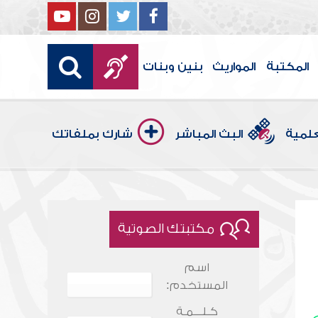
المكتبة
المواريث
بنين وبنات
علمية
البث المباشر
شارك بملفاتك
مكتبتك الصوتية
اسم
المستخدم:
كـلـــمـة