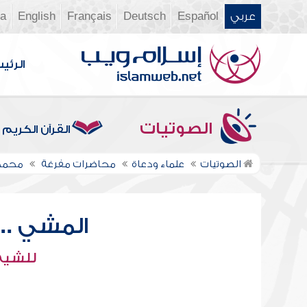
عربي
Español
Deutsch
Français
English
ia
الرئي
الصوتيات
القرآن الكريم
الصوتيات
علماء ودعاة
محاضرات مفرغة
محمد
المشي ..
للشيخ