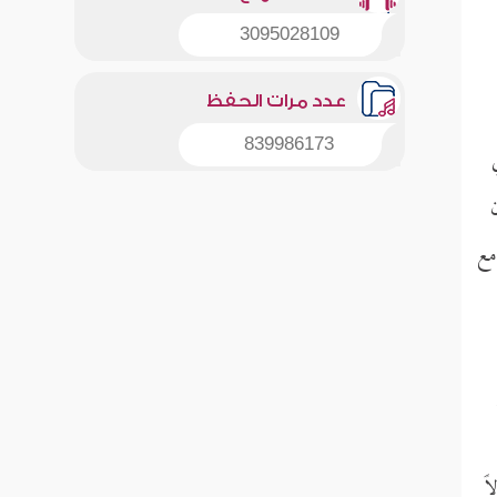
3095028109
عدد مرات الحفظ
839986173
 مع
ً